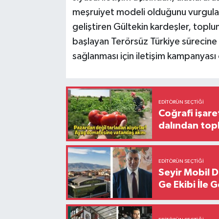
meşruiyet modeli olduğunu vurgulad
geliştiren Gültekin kardeşler, top
başlayan Terörsüz Türkiye sürecine
sağlanması için iletişim kampanyası ö
EDITÖRÜN SEÇTIĞI
Coğrafi işare
dalından top
EDITÖRÜN SEÇTIĞI
Seyir Mobil 
Ge Ekibi İle 