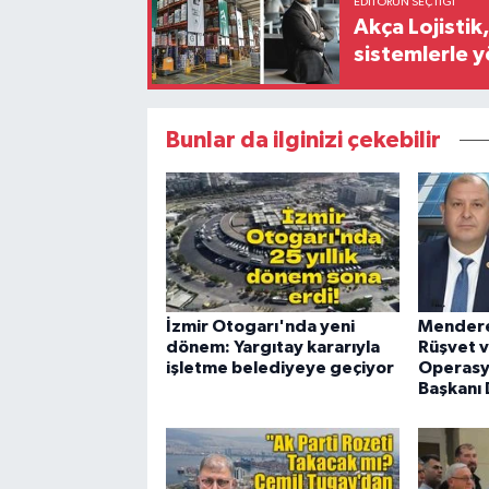
EDITÖRÜN SEÇTIĞI
Akça Lojistik
sistemlerle 
Bunlar da ilginizi çekebilir
İzmir Otogarı'nda yeni
Mendere
dönem: Yargıtay kararıyla
Rüşvet v
işletme belediyeye geçiyor
Operasy
Başkanı 