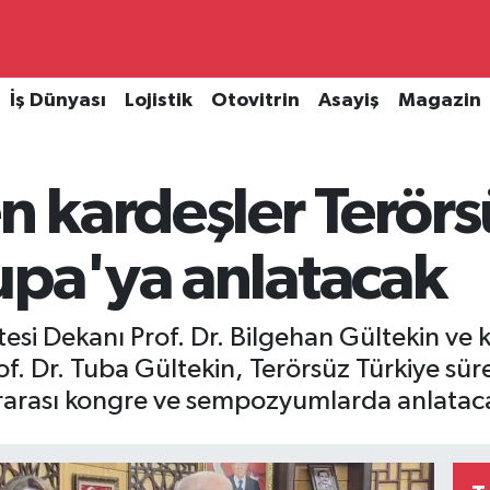
İş Dünyası
Lojistik
Otovitrin
Asayiş
Magazin
 kardeşler Terörs
upa'ya anlatacak
ltesi Dekanı Prof. Dr. Bilgehan Gültekin ve
of. Dr. Tuba Gültekin, Terörsüz Türkiye sür
ararası kongre ve sempozyumlarda anlatac