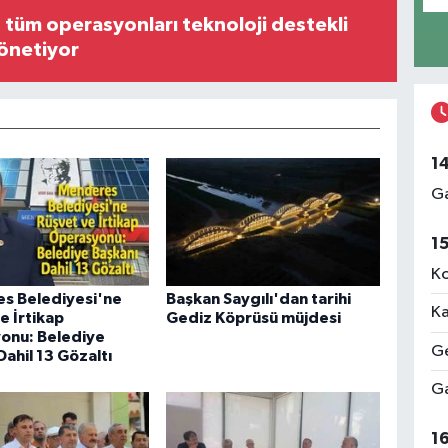
, tüm operasyonları teknoloji destekli
yönetiyor
1
Ga
1
Ko
s Belediyesi'ne
Başkan Saygılı'dan tarihi
Ka
e İrtikap
Gediz Köprüsü müjdesi
onu: Belediye
Ge
Dahil 13 Gözaltı
Ga
1