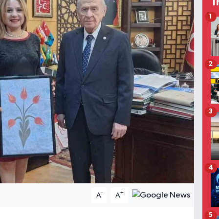
T
1
2
3
4
-
+
A
A
5