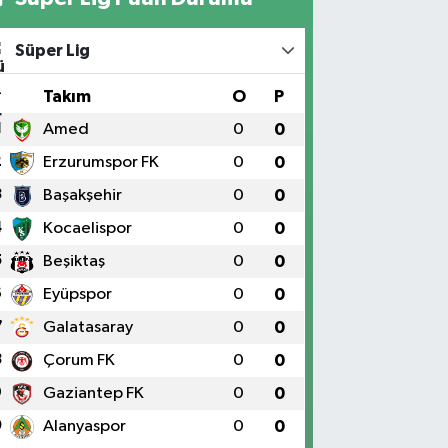
Süper Lig
#
Takım
O
P
1
Amed
0
0
2
Erzurumspor FK
0
0
3
Başakşehir
0
0
4
Kocaelispor
0
0
5
Beşiktaş
0
0
6
Eyüpspor
0
0
7
Galatasaray
0
0
8
Çorum FK
0
0
9
Gaziantep FK
0
0
0
Alanyaspor
0
0