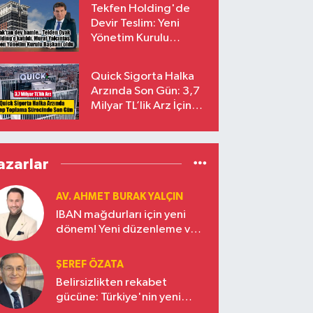
Tekfen Holding'de
Devir Teslim: Yeni
Yönetim Kurulu
Başkanı Prof. Dr. Murat
Yalçıntaş Oldu!
Quick Sigorta Halka
Arzında Son Gün: 3,7
Milyar TL’lik Arz İçin
Talepler Bugün Sona
Eriyor
azarlar
AV. AHMET BURAK YALÇIN
IBAN mağdurları için yeni
dönem! Yeni düzenleme ve
ceza indirim oranları
ŞEREF ÖZATA
Belirsizlikten rekabet
gücüne: Türkiye'nin yeni
ekonomi vizyonu