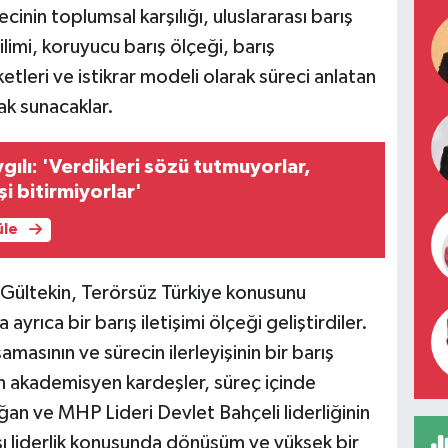
inin toplumsal karşılığı, uluslararası barış
ilimi, koruyucu barış ölçeği, barış
leri ve istikrar modeli olarak süreci anlatan
rak sunacaklar.
ygılı: 'Verdikleri sözü tutmuyorlar,
şi bitirmiyorlar'
üle
 Gültekin, Terörsüz Türkiye konusunu
ayrıca bir barış iletişimi ölçeği geliştirdiler.
amasının ve sürecin ilerleyişinin bir barış
n akademisyen kardeşler, süreç içinde
 ve MHP Lideri Devlet Bahçeli liderliğinin
rası liderlik konusunda dönüşüm ve yüksek bir