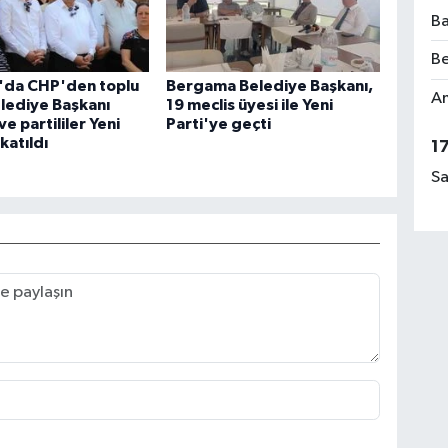
Ba
Be
r'da CHP'den toplu
Bergama Belediye Başkanı,
Am
Belediye Başkanı
19 meclis üyesi ile Yeni
e partililer Yeni
Parti'ye geçti
katıldı
1
Sa