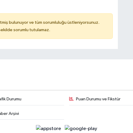
tmiş bulunuyor ve tüm sorumluluğu üstleniyorsunuz.
 şekilde sorumlu tutulamaz.
afik Durumu
Puan Durumu ve Fikstür
ber Arşivi