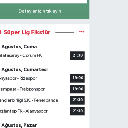
Detaylar için tıklayın
Süper Lig Fikstür
4 Ağustos, Cuma
latasaray - Çorum FK
21:30
5 Ağustos, Cumartesi
nyaspor - Rizespor
19:00
sımpaşa - Trabzonspor
19:00
nçlerbirliği S.K. - Fenerbahçe
21:30
ziantep FK - Alanyaspor
21:30
6 Ağustos, Pazar