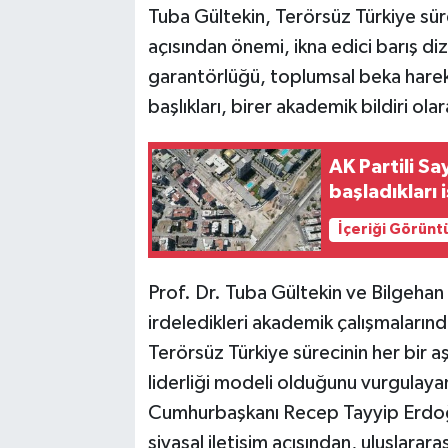
Tuba Gültekin, Terörsüz Türkiye sürec
açısından önemi, ikna edici barış diz
garantörlüğü, toplumsal beka hareket
başlıkları, birer akademik bildiri ola
AK Partili Sa
başladıkları i
İçeriği Görünt
Prof. Dr. Tuba Gültekin ve Bilgehan
irdeledikleri akademik çalışmalarında 
Terörsüz Türkiye sürecinin her bir aş
liderliği modeli olduğunu vurgulaya
Cumhurbaşkanı Recep Tayyip Erdoğan
siyasal iletişim açısından, uluslara