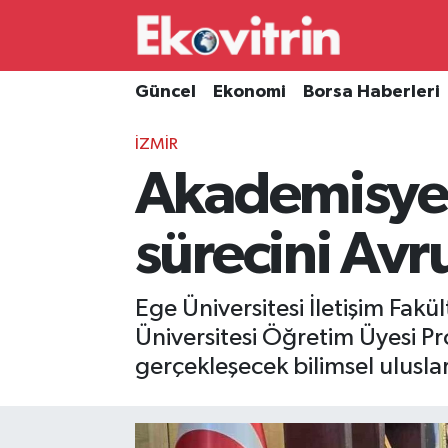
Güncel
Hava Durumu
Güncel
Ekonomi
Borsa Haberleri
Ekonomi
Trafik Durumu
İZMİR
Akademisyen
Borsa Haberleri
Süper Lig Puan Durumu ve Fikstür
İş Dünyası
Tüm Manşetler
sürecini Avr
Lojistik
Son Dakika Haberleri
Ege Üniversitesi İletişim Fakü
Otovitrin
Haber Arşivi
Üniversitesi Öğretim Üyesi Pr
gerçekleşecek bilimsel ulusl
Asayiş
Magazin