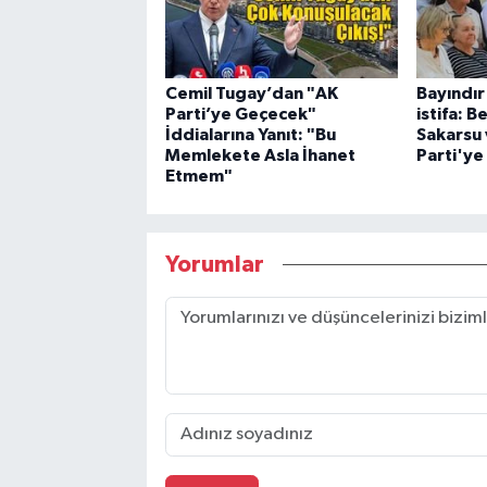
Cemil Tugay’dan "AK
Bayındı
Parti’ye Geçecek"
istifa: 
İddialarına Yanıt: "Bu
Sakarsu v
Memlekete Asla İhanet
Parti'ye 
Etmem"
Yorumlar