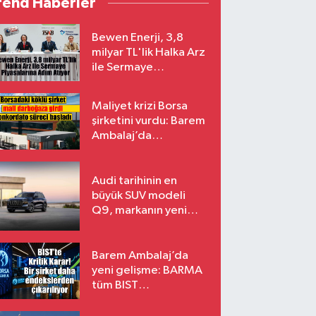
rend Haberler
Bewen Enerji, 3,8
milyar TL'lik Halka Arz
ile Sermaye
Piyasalarına Adım
Atıyor
Maliyet krizi Borsa
şirketini vurdu: Barem
Ambalaj’da
konkordato süreci
Audi tarihinin en
büyük SUV modeli
Q9, markanın yeni
amiral gemisi oluyor
Barem Ambalaj’da
yeni gelişme: BARMA
tüm BIST
endekslerinden
çıkarılıyor