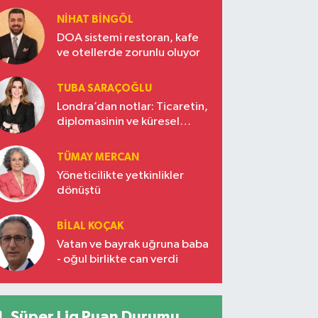
NIHAT BINGÖL
DOA sistemi restoran, kafe
ve otellerde zorunlu oluyor
TUBA SARAÇOĞLU
Londra’dan notlar: Ticaretin,
diplomasinin ve küresel
vizyonun başkentinde
Türkiye’nin yükselen gücü
TÜMAY MERCAN
Yöneticilikte yetkinlikler
dönüştü
BILAL KOÇAK
Vatan ve bayrak uğruna baba
- oğul birlikte can verdi
Süper Lig Puan Durumu