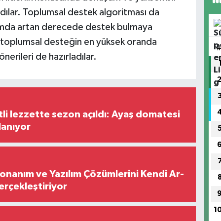
ılar. Toplumsal destek algoritması da
lumda artan derecede destek bulmaya
 toplumsal desteğin en yüksek oranda
nerileri de hazırladılar.
tli lezzette sezon açıldı: Ayaş domatesi
lanıyor
Donanım ve Yazılım Çözümlerini Kendi Ar-
Gerçekleştiriyor
1