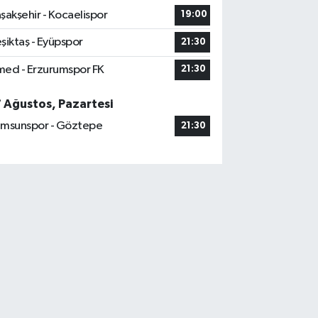
şakşehir - Kocaelispor
19:00
şiktaş - Eyüpspor
21:30
ed - Erzurumspor FK
21:30
7 Ağustos, Pazartesi
msunspor - Göztepe
21:30