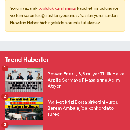
Yorum yazarak
topluluk kurallarımızı
kabul etmiş bulunuyor
ve tüm sorumluluğu üstleniyorsunuz. Yazılan yorumlardan
Ekovitrin Haber hiçbir şekilde sorumlu tutulamaz.
Trend Haberler
1
Bewen Enerji, 3,8 milyar TL'lik Halka
Arz ile Sermaye Piyasalarına Adım
Atıyor
2
Maliyet krizi Borsa şirketini vurdu:
Barem Ambalaj’da konkordato
süreci
3