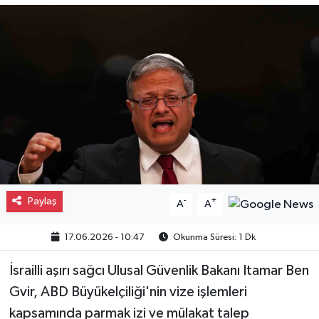
Gayrimenkul
Spor
Eğitim
Paylaş
-
+
A
A
17.06.2026 - 10:47
Okunma Süresi: 1 Dk
İsrailli aşırı sağcı Ulusal Güvenlik Bakanı Itamar Ben
Gvir, ABD Büyükelçiliği'nin vize işlemleri
kapsamında parmak izi ve mülakat talep