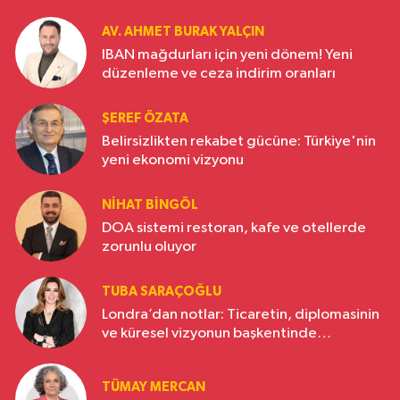
AV. AHMET BURAK YALÇIN
IBAN mağdurları için yeni dönem! Yeni
düzenleme ve ceza indirim oranları
ŞEREF ÖZATA
Belirsizlikten rekabet gücüne: Türkiye'nin
yeni ekonomi vizyonu
NIHAT BINGÖL
DOA sistemi restoran, kafe ve otellerde
zorunlu oluyor
TUBA SARAÇOĞLU
Londra’dan notlar: Ticaretin, diplomasinin
ve küresel vizyonun başkentinde
Türkiye’nin yükselen gücü
TÜMAY MERCAN