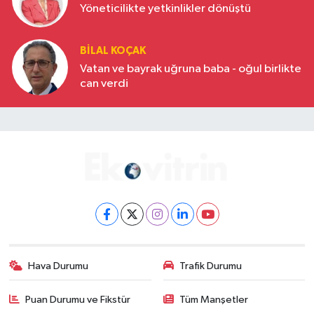
Yöneticilikte yetkinlikler dönüştü
BILAL KOÇAK
Vatan ve bayrak uğruna baba - oğul birlikte
can verdi
Hava Durumu
Trafik Durumu
Puan Durumu ve Fikstür
Tüm Manşetler