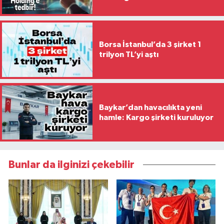
Borsa İstanbul’da 3 şirket 1
trilyon TL’yi aştı
Baykar’dan havacılıkta yeni
hamle: Kargo şirketi kuruluyor
Bunlar da ilginizi çekebilir