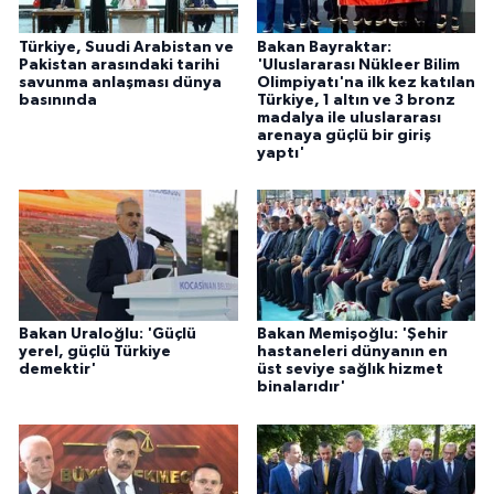
Türkiye, Suudi Arabistan ve
Bakan Bayraktar:
Pakistan arasındaki tarihi
'Uluslararası Nükleer Bilim
savunma anlaşması dünya
Olimpiyatı'na ilk kez katılan
basınında
Türkiye, 1 altın ve 3 bronz
madalya ile uluslararası
arenaya güçlü bir giriş
yaptı'
Bakan Uraloğlu: 'Güçlü
Bakan Memişoğlu: 'Şehir
yerel, güçlü Türkiye
hastaneleri dünyanın en
demektir'
üst seviye sağlık hizmet
binalarıdır'