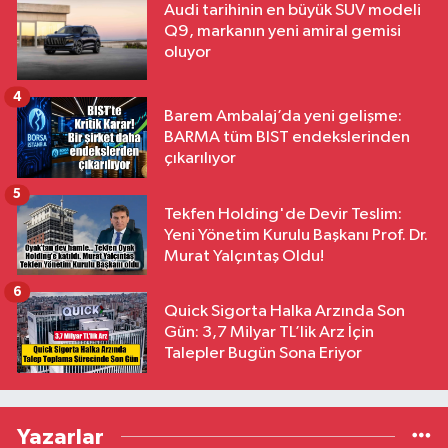
Audi tarihinin en büyük SUV modeli
Q9, markanın yeni amiral gemisi
oluyor
4
Barem Ambalaj’da yeni gelişme:
BARMA tüm BIST endekslerinden
çıkarılıyor
5
Tekfen Holding'de Devir Teslim:
Yeni Yönetim Kurulu Başkanı Prof. Dr.
Murat Yalçıntaş Oldu!
6
Quick Sigorta Halka Arzında Son
Gün: 3,7 Milyar TL’lik Arz İçin
Talepler Bugün Sona Eriyor
Yazarlar