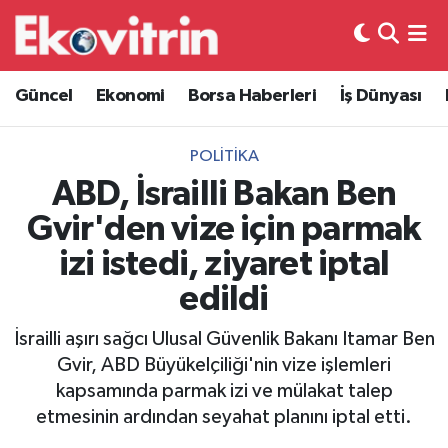
Güncel
Hava Durumu
Güncel
Ekonomi
Borsa Haberleri
İş Dünyası
Ekonomi
Trafik Durumu
POLITIKA
Borsa Haberleri
Süper Lig Puan Durumu ve Fikstür
ABD, İsrailli Bakan Ben
Gvir'den vize için parmak
İş Dünyası
Tüm Manşetler
izi istedi, ziyaret iptal
Lojistik
Son Dakika Haberleri
edildi
Otovitrin
Haber Arşivi
İsrailli aşırı sağcı Ulusal Güvenlik Bakanı Itamar Ben
Gvir, ABD Büyükelçiliği'nin vize işlemleri
Asayiş
kapsamında parmak izi ve mülakat talep
etmesinin ardından seyahat planını iptal etti.
Magazin