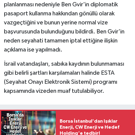
planlanması nedeniyle Ben Gvir'in diplomatik
pasaport kullanma hakkından gönüllü olarak
vazgeçtiğini ve bunun yerine normal vize
başvurusunda bulunduğunu bildirdi. Ben Gvir'in
neden seyahati tamamen iptal ettiğine ilişkin
açıklama ise yapılmadı.
İsrail vatandaşları, sabıka kaydının bulunmaması
gibi belirli şartları karşılamaları halinde ESTA
(Seyahat Onayı Elektronik Sistemi) programı
kapsamında vizeden muaf tutulabiliyor.
Borsa İstanbul'dan Işıklar
Enerji, CW Enerji ve Hedef
Holding'e tedbir!