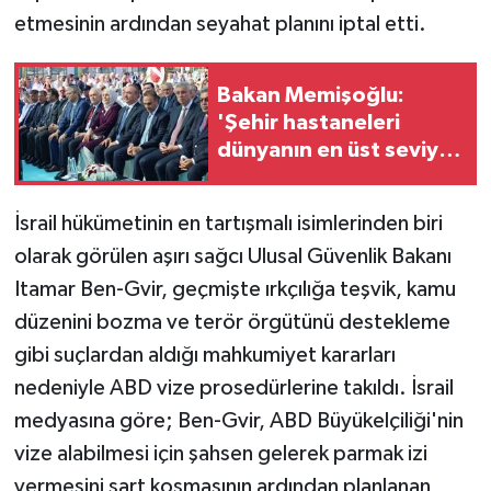
etmesinin ardından seyahat planını iptal etti.
Bakan Memişoğlu:
'Şehir hastaneleri
dünyanın en üst seviye
sağlık hizmet
binalarıdır'
İsrail hükümetinin en tartışmalı isimlerinden biri
olarak görülen aşırı sağcı Ulusal Güvenlik Bakanı
Itamar Ben-Gvir, geçmişte ırkçılığa teşvik, kamu
düzenini bozma ve terör örgütünü destekleme
gibi suçlardan aldığı mahkumiyet kararları
nedeniyle ABD vize prosedürlerine takıldı. İsrail
medyasına göre; Ben-Gvir, ABD Büyükelçiliği'nin
vize alabilmesi için şahsen gelerek parmak izi
vermesini şart koşmasının ardından planlanan