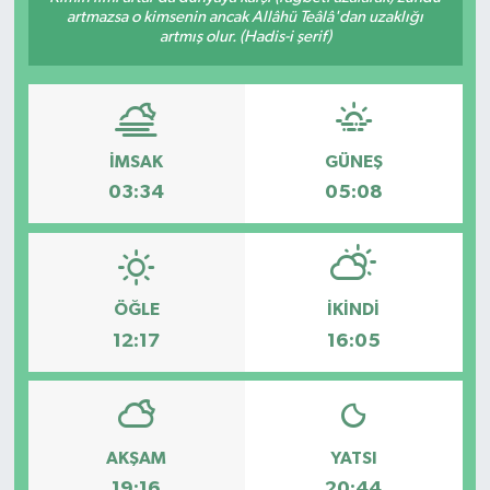
artmazsa o kimsenin ancak Allâhü Teâlâ'dan uzaklığı
artmış olur. (Hadis-i şerif)
Gayrimenkul
Spor
Eğitim
İMSAK
GÜNEŞ
03:34
05:08
ÖĞLE
İKINDI
12:17
16:05
AKŞAM
YATSI
19:16
20:44