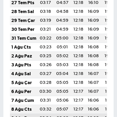
27 Tem Pts
03:17
04:57
12:18
16:10
19:29
28 Tem Sal
03:18
04:58
12:18
16:09
19:28
29 Tem Çar
03:19
04:59
12:18
16:09
19:27
30 Tem Per
03:21
04:59
12:18
16:09
19:27
31 Tem Cum
03:22
05:00
12:18
16:09
19:26
1 Ağu Cts
03:23
05:01
12:18
16:08
19:25
2 Ağu Paz
03:25
05:02
12:18
16:08
19:24
3 Ağu Pts
03:26
05:03
12:18
16:08
19:23
4 Ağu Sal
03:27
05:04
12:18
16:07
19:22
5 Ağu Çar
03:28
05:05
12:18
16:07
19:21
6 Ağu Per
03:30
05:05
12:17
16:07
19:19
7 Ağu Cum
03:31
05:06
12:17
16:06
19:18
8 Ağu Cts
03:32
05:07
12:17
16:06
19:17