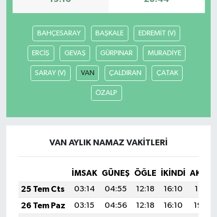
BAHÇESARAY
BAŞKALE
EDREMİT (V)
ERCİŞ
GEVAŞ
GÜRPINAR
MURADİYE
SARAY (V)
VAN
ÇALDIRAN
ÇATAK
ÖZALP
VAN AYLIK NAMAZ VAKITLERI
İMSAK
GÜNEŞ
ÖĞLE
İKINDI
AKŞA
25 Tem Cts
03:14
04:55
12:18
16:10
19:31
26 Tem Paz
03:15
04:56
12:18
16:10
19:30