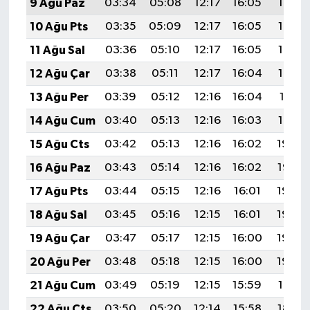
9 Ağu Paz
03:34
05:08
12:17
16:05
19:16
10 Ağu Pts
03:35
05:09
12:17
16:05
19:15
11 Ağu Sal
03:36
05:10
12:17
16:05
19:14
12 Ağu Çar
03:38
05:11
12:17
16:04
19:12
13 Ağu Per
03:39
05:12
12:16
16:04
19:11
14 Ağu Cum
03:40
05:13
12:16
16:03
19:10
15 Ağu Cts
03:42
05:13
12:16
16:02
19:09
16 Ağu Paz
03:43
05:14
12:16
16:02
19:07
17 Ağu Pts
03:44
05:15
12:16
16:01
19:06
18 Ağu Sal
03:45
05:16
12:15
16:01
19:05
19 Ağu Çar
03:47
05:17
12:15
16:00
19:03
20 Ağu Per
03:48
05:18
12:15
16:00
19:02
21 Ağu Cum
03:49
05:19
12:15
15:59
19:01
22 Ağu Cts
03:50
05:20
12:14
15:58
18:59