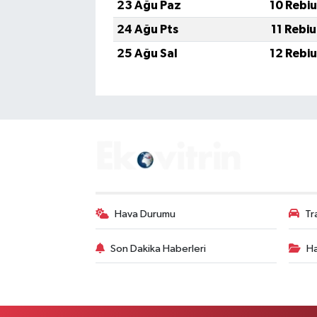
23 Ağu Paz
10 Rebi
24 Ağu Pts
11 Rebi
25 Ağu Sal
12 Rebi
Hava Durumu
Tr
Son Dakika Haberleri
Ha