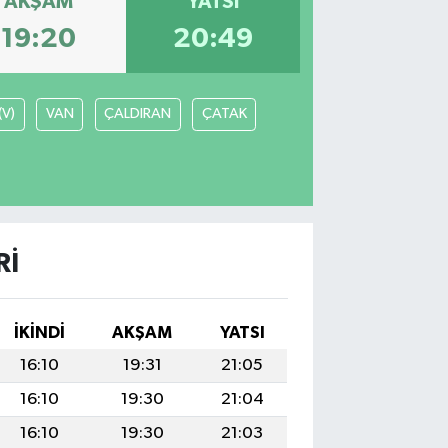
AKŞAM
YATSI
19:20
20:49
(V)
VAN
ÇALDIRAN
ÇATAK
RI
İKINDI
AKŞAM
YATSI
16:10
19:31
21:05
16:10
19:30
21:04
16:10
19:30
21:03