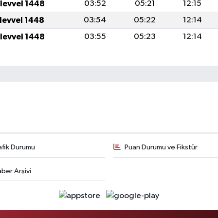
ulevvel 1448
03:52
05:21
12:15
ulevvel 1448
03:54
05:22
12:14
ulevvel 1448
03:55
05:23
12:14
afik Durumu
Puan Durumu ve Fikstür
ber Arşivi