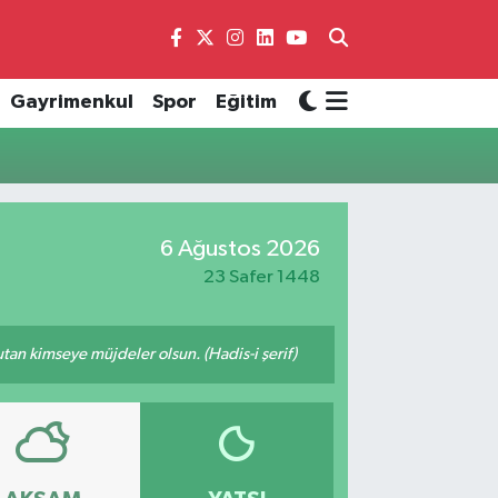
Gayrimenkul
Spor
Eğitim
6 Ağustos 2026
23 Safer 1448
tutan kimseye müjdeler olsun. (Hadis-i şerif)