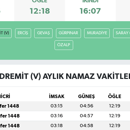
ÖĞLE
İKINDI
6
12:18
16:07
T (V)
ERCİŞ
GEVAŞ
GÜRPINAR
MURADİYE
SARAY 
ÖZALP
DREMİT (V) AYLIK NAMAZ VAKITLE
İCRİ
İMSAK
GÜNEŞ
ÖĞLE
afer 1448
03:15
04:56
12:19
afer 1448
03:16
04:57
12:19
afer 1448
03:18
04:58
12:19