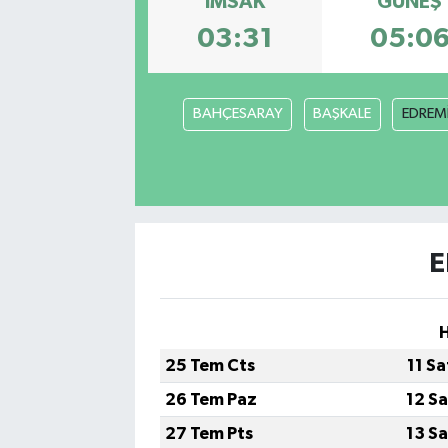
İMSAK
GÜNEŞ
03:31
05:0
Gayrimenkul
Spor
BAHÇESARAY
BAŞKALE
EDREMİ
Eğitim
E
H
25 Tem Cts
11 S
26 Tem Paz
12 S
27 Tem Pts
13 S