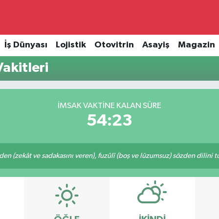
İş Dünyası
Lojistik
Otovitrin
Asayiş
Magazin
akitleri
İMSAK VAKTINE KALAN SÜRE
54:23
eden (zekât ve sadakasını veren), fuzûlî (boş ve lüzumsuz) sözden dilini 