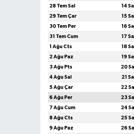
28 Tem Sal
14 S
29 Tem Çar
15 S
30 Tem Per
16 S
31 Tem Cum
17 S
1 Ağu Cts
18 S
2 Ağu Paz
19 S
3 Ağu Pts
20 Sa
4 Ağu Sal
21 S
5 Ağu Çar
22 Sa
6 Ağu Per
23 Sa
7 Ağu Cum
24 Sa
8 Ağu Cts
25 Sa
9 Ağu Paz
26 Sa