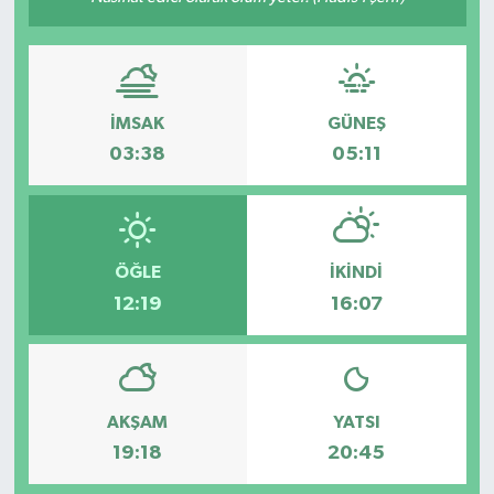
Gayrimenkul
Spor
İMSAK
GÜNEŞ
Eğitim
03:38
05:11
ÖĞLE
İKINDI
12:19
16:07
AKŞAM
YATSI
19:18
20:45