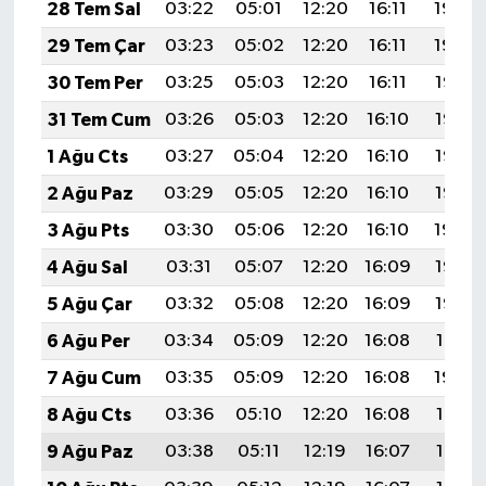
28 Tem Sal
03:22
05:01
12:20
16:11
19:30
29 Tem Çar
03:23
05:02
12:20
16:11
19:29
30 Tem Per
03:25
05:03
12:20
16:11
19:28
31 Tem Cum
03:26
05:03
12:20
16:10
19:27
1 Ağu Cts
03:27
05:04
12:20
16:10
19:26
2 Ağu Paz
03:29
05:05
12:20
16:10
19:25
3 Ağu Pts
03:30
05:06
12:20
16:10
19:24
4 Ağu Sal
03:31
05:07
12:20
16:09
19:23
5 Ağu Çar
03:32
05:08
12:20
16:09
19:22
6 Ağu Per
03:34
05:09
12:20
16:08
19:21
7 Ağu Cum
03:35
05:09
12:20
16:08
19:20
8 Ağu Cts
03:36
05:10
12:20
16:08
19:19
9 Ağu Paz
03:38
05:11
12:19
16:07
19:18