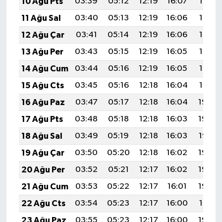
10 Ağu Pts
03:39
05:12
12:19
16:07
19:16
11 Ağu Sal
03:40
05:13
12:19
16:06
19:15
12 Ağu Çar
03:41
05:14
12:19
16:06
19:14
13 Ağu Per
03:43
05:15
12:19
16:05
19:13
14 Ağu Cum
03:44
05:16
12:19
16:05
19:12
15 Ağu Cts
03:45
05:16
12:18
16:04
19:10
16 Ağu Paz
03:47
05:17
12:18
16:04
19:09
17 Ağu Pts
03:48
05:18
12:18
16:03
19:08
18 Ağu Sal
03:49
05:19
12:18
16:03
19:07
19 Ağu Çar
03:50
05:20
12:18
16:02
19:05
20 Ağu Per
03:52
05:21
12:17
16:02
19:04
21 Ağu Cum
03:53
05:22
12:17
16:01
19:03
22 Ağu Cts
03:54
05:23
12:17
16:00
19:01
23 Ağu Paz
03:55
05:23
12:17
16:00
19:00