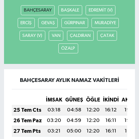
BAHÇESARAY
BAŞKALE
EDREMİT (V)
ERCİŞ
GEVAŞ
GÜRPINAR
MURADİYE
SARAY (V)
VAN
ÇALDIRAN
ÇATAK
ÖZALP
BAHÇESARAY AYLIK NAMAZ VAKITLERI
İMSAK
GÜNEŞ
ÖĞLE
İKINDI
AKŞA
25 Tem Cts
03:18
04:58
12:20
16:12
19:32
26 Tem Paz
03:20
04:59
12:20
16:11
19:32
27 Tem Pts
03:21
05:00
12:20
16:11
19:31