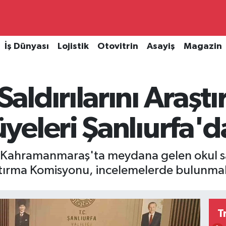
İş Dünyası
Lojistik
Otovitrin
Asayiş
Magazin
ldırılarını Araşt
eleri Şanlıurfa'd
ve Kahramanmaraş'ta meydana gelen okul sal
tırma Komisyonu, incelemelerde bulunmak 
T