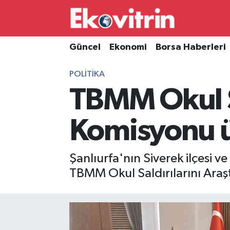
Güncel
Hava Durumu
Güncel
Ekonomi
Borsa Haberleri
Ekonomi
Trafik Durumu
POLITIKA
TBMM Okul Sa
Borsa Haberleri
Süper Lig Puan Durumu ve Fikstür
İş Dünyası
Tüm Manşetler
Komisyonu üy
Lojistik
Son Dakika Haberleri
Şanlıurfa'nın Siverek ilçesi 
Otovitrin
Haber Arşivi
TBMM Okul Saldırılarını Araş
Asayiş
Magazin