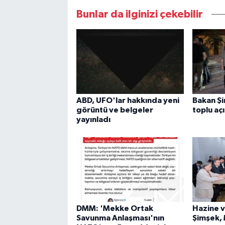
Bunlar da ilginizi çekebilir
ABD, UFO'lar hakkında yeni
Bakan Ş
görüntü ve belgeler
toplu açı
yayınladı
DMM: 'Mekke Ortak
Hazine v
Savunma Anlaşması'nın
Şimşek,