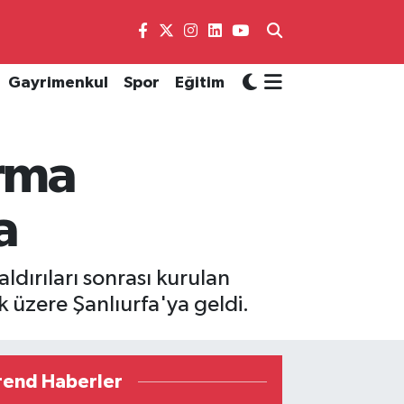
Gayrimenkul
Spor
Eğitim
ırma
a
dırıları sonrası kurulan
üzere Şanlıurfa'ya geldi.
rend Haberler