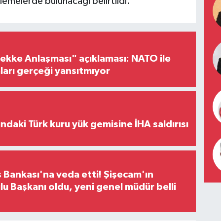
lemelerde bulunacağı belirtildi.
ke Anlaşması" açıklaması: NATO ile
iaları gerçeği yansıtmıyor
ındaki Türk kuru yük gemisine İHA saldırısı
 Bankası'na veda etti! Şişecam'ın
u Başkanı oldu, yeni genel müdür belli