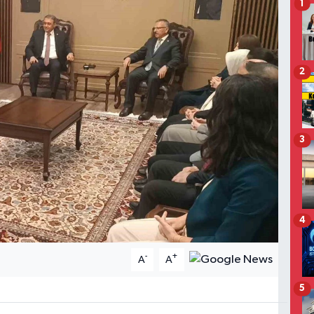
1
2
3
4
-
+
A
A
5