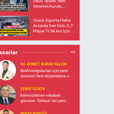
Devir Teslim: Yeni
Yönetim Kurulu
Başkanı Prof. Dr. Murat
Yalçıntaş Oldu!
Quick Sigorta Halka
Arzında Son Gün: 3,7
Milyar TL’lik Arz İçin
Talepler Bugün Sona
Eriyor
azarlar
AV. AHMET BURAK YALÇIN
IBAN mağdurları için yeni
dönem! Yeni düzenleme ve
ceza indirim oranları
ŞEREF ÖZATA
Belirsizlikten rekabet
gücüne: Türkiye'nin yeni
ekonomi vizyonu
NIHAT BINGÖL