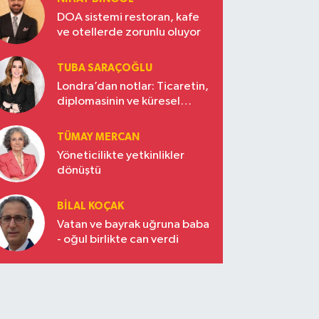
DOA sistemi restoran, kafe
ve otellerde zorunlu oluyor
TUBA SARAÇOĞLU
Londra’dan notlar: Ticaretin,
diplomasinin ve küresel
vizyonun başkentinde
Türkiye’nin yükselen gücü
TÜMAY MERCAN
Yöneticilikte yetkinlikler
dönüştü
BILAL KOÇAK
Vatan ve bayrak uğruna baba
- oğul birlikte can verdi