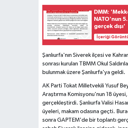
DMM: 'Mekke
NATO'nun 5. 
gerçek dışı'
İçeriği Görünt
Şanlıurfa'nın Siverek ilçesi ve Kahr
sonrası kurulan TBMM Okul Saldırıl
bulunmak üzere Şanlıurfa'ya geldi.
AK Parti Tokat Milletvekili Yusuf Be
Araştırma Komisyonu'nun 18 üyesi, Şan
gerçekleştirdi. Şanlıurfa Valisi Has
üyeleri, makam odasına geçti. Burada
sonra GAPTEM'de bir toplantı gerçe