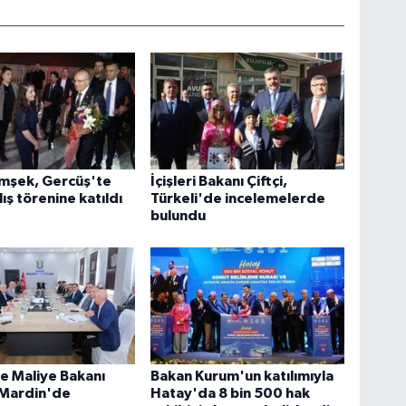
imşek, Gercüş'te
İçişleri Bakanı Çiftçi,
lış törenine katıldı
Türkeli'de incelemelerde
bulundu
e Maliye Bakanı
Bakan Kurum'un katılımıyla
 Mardin'de
Hatay'da 8 bin 500 hak