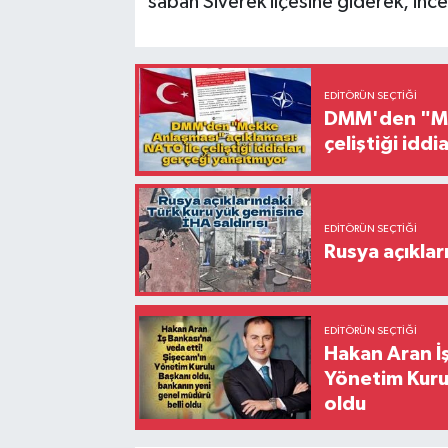
sabah Siverek ilçesine giderek, ince
EDITÖRÜN SEÇTIĞI
DMM'den "Mek
çeliştiği idd
EDITÖRÜN SEÇTIĞI
Rusya açıklar
EDITÖRÜN SEÇTIĞI
Hakan Aran İş
Yönetim Kurul
oldu