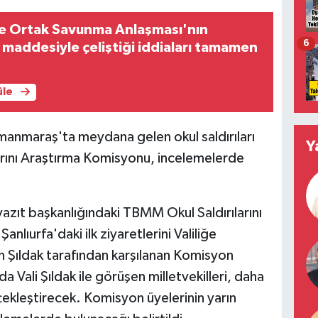
 Ortak Savunma Anlaşması'nın
6
maddesiyle çeliştiği iddiaları tamamen
üle
amanmaraş'ta meydana gelen okul saldırıları
Y
arını Araştırma Komisyonu, incelemelerde
yazıt başkanlığındaki TBMM Okul Saldırılarını
lıurfa'daki ilk ziyaretlerini Valiliğe
an Şıldak tarafından karşılanan Komisyon
 Vali Şıldak ile görüşen milletvekilleri, daha
kleştirecek. Komisyon üyelerinin yarın