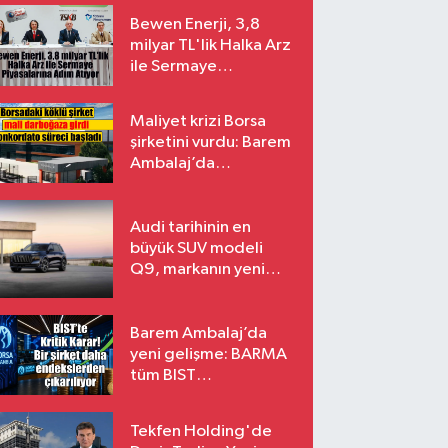
Bewen Enerji, 3,8
milyar TL'lik Halka Arz
ile Sermaye
Piyasalarına Adım
Atıyor
Maliyet krizi Borsa
şirketini vurdu: Barem
Ambalaj’da
konkordato süreci
Audi tarihinin en
büyük SUV modeli
Q9, markanın yeni
amiral gemisi oluyor
Barem Ambalaj’da
yeni gelişme: BARMA
tüm BIST
endekslerinden
çıkarılıyor
Tekfen Holding'de