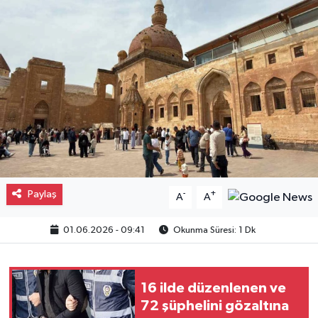
Gayrimenkul
Spor
Eğitim
Paylaş
-
+
A
A
01.06.2026 - 09:41
Okunma Süresi: 1 Dk
16 ilde düzenlenen ve
72 şüphelini gözaltına