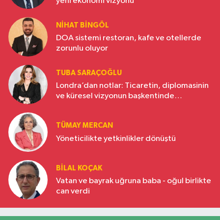
yeni ekonomi vizyonu
NIHAT BINGÖL
DOA sistemi restoran, kafe ve otellerde
zorunlu oluyor
TUBA SARAÇOĞLU
Londra’dan notlar: Ticaretin, diplomasinin
ve küresel vizyonun başkentinde
Türkiye’nin yükselen gücü
TÜMAY MERCAN
Yöneticilikte yetkinlikler dönüştü
BILAL KOÇAK
Vatan ve bayrak uğruna baba - oğul birlikte
can verdi