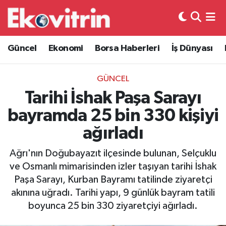
Güncel
Hava Durumu
Güncel
Ekonomi
Borsa Haberleri
İş Dünyası
Ekonomi
Trafik Durumu
GÜNCEL
Borsa Haberleri
Süper Lig Puan Durumu ve Fikstür
Tarihi İshak Paşa Sarayı
bayramda 25 bin 330 kişiyi
İş Dünyası
Tüm Manşetler
ağırladı
Lojistik
Son Dakika Haberleri
Ağrı'nın Doğubayazıt ilçesinde bulunan, Selçuklu
ve Osmanlı mimarisinden izler taşıyan tarihi İshak
Otovitrin
Haber Arşivi
Paşa Sarayı, Kurban Bayramı tatilinde ziyaretçi
akınına uğradı. Tarihi yapı, 9 günlük bayram tatili
Asayiş
boyunca 25 bin 330 ziyaretçiyi ağırladı.
Magazin