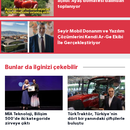
açıldı: Ayaş domatesi dalından
toplanıyor
Seyir Mobil Donanım ve Yazılım
Çözümlerini Kendi Ar-Ge Ekibi
İle Gerçekleştiriyor
Bunlar da ilginizi çekebilir
MİA Teknoloji, Bilişim
TürkTraktör, Türkiye'nin
500’de iki kategoride
dört bir yanındaki çiftçilerle
zirveye çıktı
buluştu