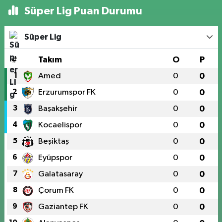
Süper Lig Puan Durumu
Süper Lig
#
Takım
O
P
1
Amed
0
0
2
Erzurumspor FK
0
0
3
Başakşehir
0
0
4
Kocaelispor
0
0
5
Beşiktaş
0
0
6
Eyüpspor
0
0
7
Galatasaray
0
0
8
Çorum FK
0
0
9
Gaziantep FK
0
0