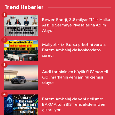
Trend Haberler
1
Bewen Enerji, 3,8 milyar TL'lik Halka
Arz ile Sermaye Piyasalarına Adım
Atıyor
2
Maliyet krizi Borsa şirketini vurdu:
Barem Ambalaj’da konkordato
süreci
3
Audi tarihinin en büyük SUV modeli
Q9, markanın yeni amiral gemisi
oluyor
4
Barem Ambalaj’da yeni gelişme:
BARMA tüm BIST endekslerinden
çıkarılıyor