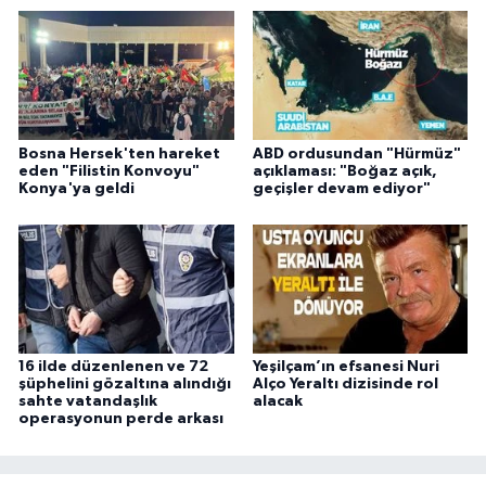
Bosna Hersek'ten hareket
ABD ordusundan "Hürmüz"
eden "Filistin Konvoyu"
açıklaması: "Boğaz açık,
Konya'ya geldi
geçişler devam ediyor"
16 ilde düzenlenen ve 72
Yeşilçam’ın efsanesi Nuri
şüphelini gözaltına alındığı
Alço Yeraltı dizisinde rol
sahte vatandaşlık
alacak
operasyonun perde arkası