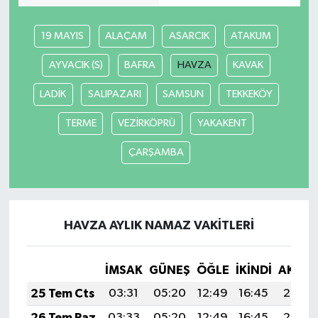
19 MAYIS
ALAÇAM
ASARCIK
ATAKUM
AYVACIK (S)
BAFRA
HAVZA
KAVAK
LADİK
SALIPAZARI
SAMSUN
TEKKEKÖY
TERME
VEZİRKÖPRÜ
YAKAKENT
ÇARŞAMBA
HAVZA AYLIK NAMAZ VAKITLERI
İMSAK
GÜNEŞ
ÖĞLE
İKINDI
AKŞA
25 Tem Cts
03:31
05:20
12:49
16:45
20:08
26 Tem Paz
03:33
05:20
12:49
16:45
20:07