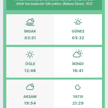
Allah'tan başka bir ilâh yoktur. (Bakara Sûresi, 163)
Gayrimenkul
Spor
İMSAK
GÜNEŞ
Eğitim
03:51
05:32
ÖĞLE
İKINDI
12:48
16:41
AKŞAM
YATSI
19:54
21:29