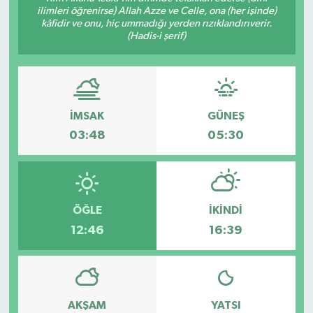
ilimleri öğrenirse) Allah Azze ve Celle, ona (her işinde)
kâfidir ve onu, hiç ummadığı yerden rızıklandırıverir.
Gayrimenkul
(Hadis-i şerif)
Spor
Eğitim
İMSAK
GÜNEŞ
03:48
05:30
ÖĞLE
İKINDI
12:46
16:39
AKŞAM
YATSI