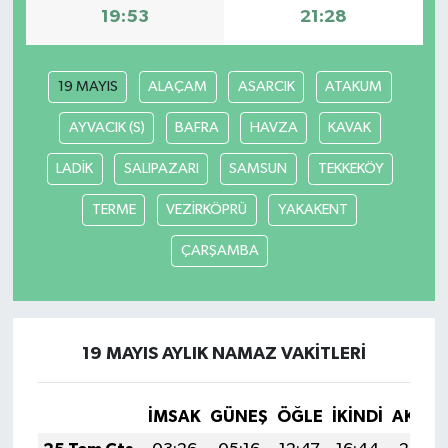
19:53
21:28
19 MAYIS
ALAÇAM
ASARCIK
ATAKUM
AYVACIK (S)
BAFRA
HAVZA
KAVAK
LADİK
SALIPAZARI
SAMSUN
TEKKEKÖY
TERME
VEZİRKÖPRÜ
YAKAKENT
ÇARŞAMBA
19 MAYIS AYLIK NAMAZ VAKITLERI
İMSAK
GÜNEŞ
ÖĞLE
İKINDI
AKŞA