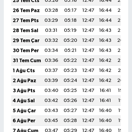
25 Tem Cts
03:26
05:16
12:47
16:44
20:08
26 Tem Paz
03:28
05:17
12:47
16:44
20:07
27 Tem Pts
03:29
05:18
12:47
16:44
20:06
28 Tem Sal
03:31
05:19
12:47
16:43
20:05
29 Tem Çar
03:32
05:20
12:47
16:43
20:04
30 Tem Per
03:34
05:21
12:47
16:43
20:03
31 Tem Cum
03:36
05:22
12:47
16:42
20:02
1 Ağu Cts
03:37
05:23
12:47
16:42
20:01
2 Ağu Paz
03:39
05:24
12:47
16:42
20:00
3 Ağu Pts
03:40
05:25
12:47
16:41
19:59
4 Ağu Sal
03:42
05:26
12:47
16:41
19:58
5 Ağu Çar
03:43
05:27
12:47
16:40
19:56
6 Ağu Per
03:45
05:28
12:47
16:40
19:55
7 Ağu Cum
03:47
05:29
12:47
16:40
19:54