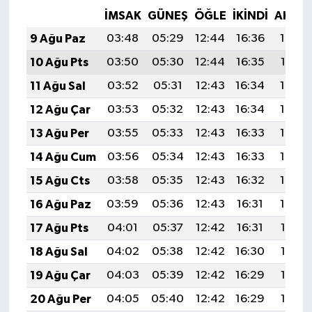
İMSAK
GÜNEŞ
ÖĞLE
İKINDI
AKŞA
9 Ağu Paz
03:48
05:29
12:44
16:36
19:48
10 Ağu Pts
03:50
05:30
12:44
16:35
19:47
11 Ağu Sal
03:52
05:31
12:43
16:34
19:46
12 Ağu Çar
03:53
05:32
12:43
16:34
19:44
13 Ağu Per
03:55
05:33
12:43
16:33
19:43
14 Ağu Cum
03:56
05:34
12:43
16:33
19:42
15 Ağu Cts
03:58
05:35
12:43
16:32
19:40
16 Ağu Paz
03:59
05:36
12:43
16:31
19:39
17 Ağu Pts
04:01
05:37
12:42
16:31
19:37
18 Ağu Sal
04:02
05:38
12:42
16:30
19:36
19 Ağu Çar
04:03
05:39
12:42
16:29
19:35
20 Ağu Per
04:05
05:40
12:42
16:29
19:33