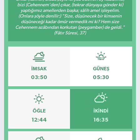
bizi (Cehennem'den) çıkar, (tekrar dünyaya gönder ki)
yaptığımız amellerden başka; sâlih amel işleyelim.
Gayrimenkul
(Onlara şöyle denilir:) "Size, düşünecek bir kimsenin
düşüneceği kadar ömür vermedik mi ki? Hem size
Spor
Cehennem azâbından korkutan (peygamber) de geldi."
(Fâtır Sûresi, 37)
Eğitim
İMSAK
GÜNEŞ
03:50
05:30
ÖĞLE
İKINDI
12:44
16:35