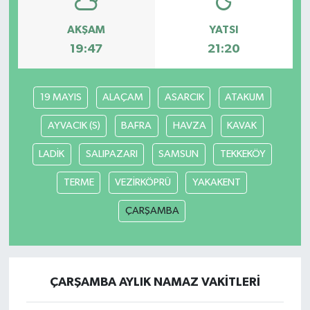
AKŞAM
YATSI
19:47
21:20
19 MAYIS
ALAÇAM
ASARCIK
ATAKUM
AYVACIK (S)
BAFRA
HAVZA
KAVAK
LADİK
SALIPAZARI
SAMSUN
TEKKEKÖY
TERME
VEZİRKÖPRÜ
YAKAKENT
ÇARŞAMBA
ÇARŞAMBA AYLIK NAMAZ VAKITLERI