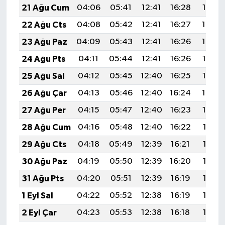
21 Ağu Cum
04:06
05:41
12:41
16:28
19:32
22 Ağu Cts
04:08
05:42
12:41
16:27
19:30
23 Ağu Paz
04:09
05:43
12:41
16:26
19:29
24 Ağu Pts
04:11
05:44
12:41
16:26
19:27
25 Ağu Sal
04:12
05:45
12:40
16:25
19:25
26 Ağu Çar
04:13
05:46
12:40
16:24
19:24
27 Ağu Per
04:15
05:47
12:40
16:23
19:22
28 Ağu Cum
04:16
05:48
12:40
16:22
19:21
29 Ağu Cts
04:18
05:49
12:39
16:21
19:19
30 Ağu Paz
04:19
05:50
12:39
16:20
19:18
31 Ağu Pts
04:20
05:51
12:39
16:19
19:16
1 Eyl Sal
04:22
05:52
12:38
16:19
19:14
2 Eyl Çar
04:23
05:53
12:38
16:18
19:13