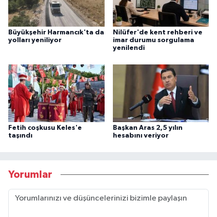
Büyükşehir Harmancık'ta da
Nilüfer'de kent rehberi ve
yolları yeniliyor
imar durumu sorgulama
yenilendi
Fetih coşkusu Keles'e
Başkan Aras 2,5 yılın
taşındı
hesabını veriyor
Yorumlar