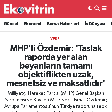
Güncel
Hava Durumu
Güncel
Ekonomi
Borsa Haberleri
İş Dünyası
Ekonomi
Trafik Durumu
YEREL
Borsa Haberleri
Süper Lig Puan Durumu ve Fikstür
MHP'li Özdemir: 'Taslak
raporda yer alan
İş Dünyası
Tüm Manşetler
beyanların tamamı
Lojistik
Son Dakika Haberleri
objektiflikten uzak,
mesnetsiz ve maksatlıdır'
Otovitrin
Haber Arşivi
Milliyetçi Hareket Partisi (MHP) Genel Başkan
Asayiş
Yardımcısı ve Kayseri Milletvekili İsmail Özdemir;
Avrupa Parlamentosu'nun Türkiye raporuna tepki
Magazin