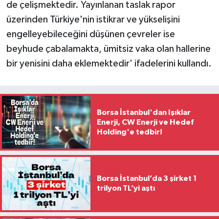
de çelişmektedir. Yayınlanan taslak rapor
üzerinden Türkiye'nin istikrar ve yükselişini
engelleyebileceğini düşünen çevreler ise
beyhude çabalamakta, ümitsiz vaka olan hallerine
bir yenisini daha eklemektedir' ifadelerini kullandı.
Borsa İstanbul'dan Işıklar
Enerji, CW Enerji ve Hedef
Holding'e tedbir!
Borsa İstanbul’da 3 şirket 1
trilyon TL’yi aştı