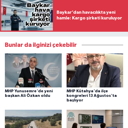
Baykar’dan havacılıkta yeni
hamle: Kargo şirketi kuruluyor
Bunlar da ilginizi çekebilir
MHP Yunusemre'de yeni
MHP Kütahya'da ilçe
başkan Ali Özkan oldu
kongreleri 13 Ağustos'ta
başlıyor