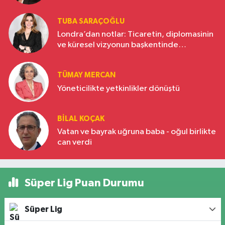
TUBA SARAÇOĞLU
Londra’dan notlar: Ticaretin, diplomasinin
ve küresel vizyonun başkentinde
Türkiye’nin yükselen gücü
TÜMAY MERCAN
Yöneticilikte yetkinlikler dönüştü
BILAL KOÇAK
Vatan ve bayrak uğruna baba - oğul birlikte
can verdi
Süper Lig Puan Durumu
Süper Lig