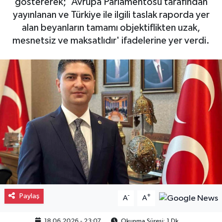
göstererek; 'Avrupa Parlamentosu tarafından
yayınlanan ve Türkiye ile ilgili taslak raporda yer
Gayrimenkul
alan beyanların tamamı objektiflikten uzak,
mesnetsiz ve maksatlıdır' ifadelerine yer verdi.
Spor
Eğitim
Paylaş
-
+
A
A
18.06.2026 - 23:07
Okunma Süresi: 1 Dk