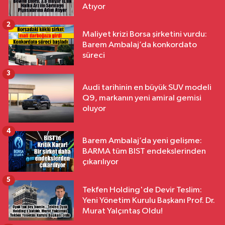
Atıyor
2
Maliyet krizi Borsa şirketini vurdu:
Barem Ambalaj’da konkordato
süreci
3
Audi tarihinin en büyük SUV modeli
Q9, markanın yeni amiral gemisi
oluyor
4
Barem Ambalaj’da yeni gelişme:
BARMA tüm BIST endekslerinden
çıkarılıyor
5
Tekfen Holding'de Devir Teslim:
Yeni Yönetim Kurulu Başkanı Prof. Dr.
Murat Yalçıntaş Oldu!