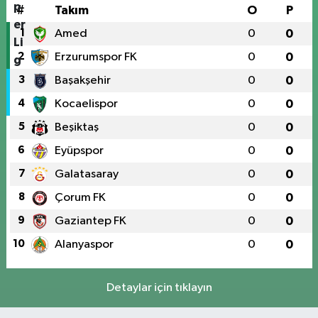
#
Takım
O
P
1
Amed
0
0
2
Erzurumspor FK
0
0
3
Başakşehir
0
0
4
Kocaelispor
0
0
5
Beşiktaş
0
0
6
Eyüpspor
0
0
7
Galatasaray
0
0
8
Çorum FK
0
0
9
Gaziantep FK
0
0
10
Alanyaspor
0
0
Detaylar için tıklayın