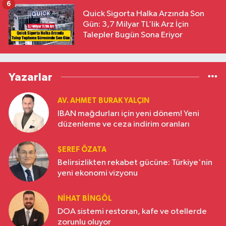
6
Quick Sigorta Halka Arzında Son
Gün: 3,7 Milyar TL’lik Arz İçin
Talepler Bugün Sona Eriyor
Yazarlar
AV. AHMET BURAK YALÇIN
IBAN mağdurları için yeni dönem! Yeni
düzenleme ve ceza indirim oranları
ŞEREF ÖZATA
Belirsizlikten rekabet gücüne: Türkiye'nin
yeni ekonomi vizyonu
NIHAT BINGÖL
DOA sistemi restoran, kafe ve otellerde
zorunlu oluyor