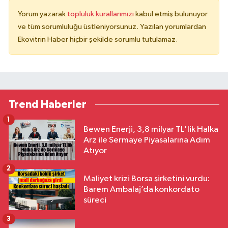
Yorum yazarak
topluluk kurallarımızı
kabul etmiş bulunuyor
ve tüm sorumluluğu üstleniyorsunuz. Yazılan yorumlardan
Ekovitrin Haber hiçbir şekilde sorumlu tutulamaz.
Trend Haberler
1
Bewen Enerji, 3,8 milyar TL'lik Halka
Arz ile Sermaye Piyasalarına Adım
Atıyor
2
Maliyet krizi Borsa şirketini vurdu:
Barem Ambalaj’da konkordato
süreci
3