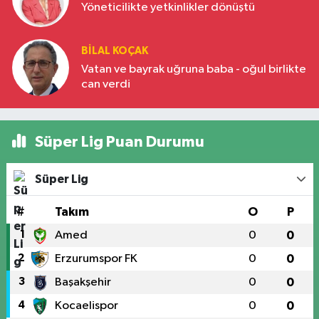
Yöneticilikte yetkinlikler dönüştü
BILAL KOÇAK
Vatan ve bayrak uğruna baba - oğul birlikte
can verdi
Süper Lig Puan Durumu
Süper Lig
#
Takım
O
P
1
Amed
0
0
2
Erzurumspor FK
0
0
3
Başakşehir
0
0
4
Kocaelispor
0
0