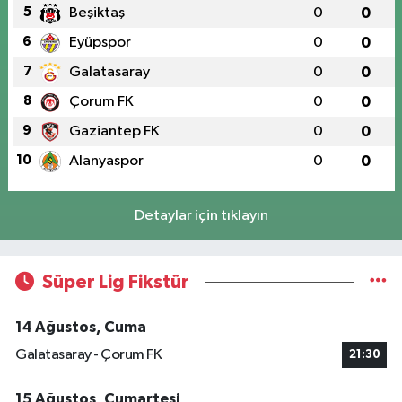
5
Beşiktaş
0
0
6
Eyüpspor
0
0
7
Galatasaray
0
0
8
Çorum FK
0
0
9
Gaziantep FK
0
0
10
Alanyaspor
0
0
Detaylar için tıklayın
Süper Lig Fikstür
14 Ağustos, Cuma
Galatasaray - Çorum FK
21:30
15 Ağustos, Cumartesi