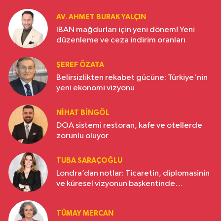
AV. AHMET BURAK YALÇIN
IBAN mağdurları için yeni dönem! Yeni
düzenleme ve ceza indirim oranları
ŞEREF ÖZATA
Belirsizlikten rekabet gücüne: Türkiye'nin
yeni ekonomi vizyonu
NIHAT BINGÖL
DOA sistemi restoran, kafe ve otellerde
zorunlu oluyor
TUBA SARAÇOĞLU
Londra’dan notlar: Ticaretin, diplomasinin
ve küresel vizyonun başkentinde
Türkiye’nin yükselen gücü
TÜMAY MERCAN