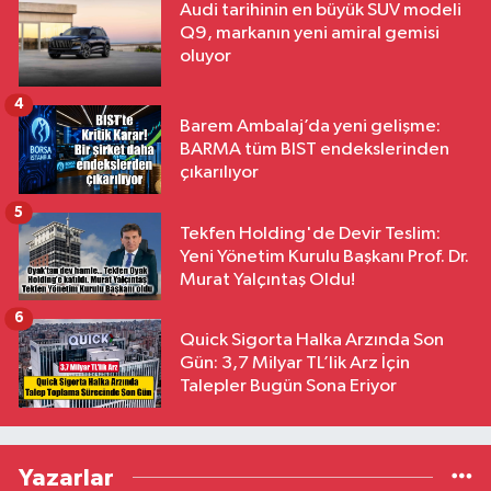
Audi tarihinin en büyük SUV modeli
Q9, markanın yeni amiral gemisi
oluyor
4
Barem Ambalaj’da yeni gelişme:
BARMA tüm BIST endekslerinden
çıkarılıyor
5
Tekfen Holding'de Devir Teslim:
Yeni Yönetim Kurulu Başkanı Prof. Dr.
Murat Yalçıntaş Oldu!
6
Quick Sigorta Halka Arzında Son
Gün: 3,7 Milyar TL’lik Arz İçin
Talepler Bugün Sona Eriyor
Yazarlar