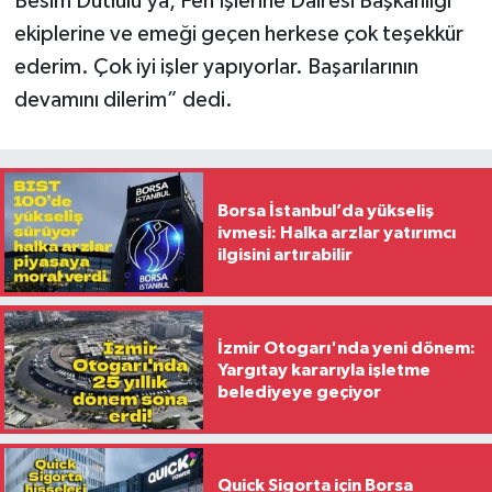
Besim Dutlulu’ya, Fen İşlerine Dairesi Başkanlığı
ekiplerine ve emeği geçen herkese çok teşekkür
ederim. Çok iyi işler yapıyorlar. Başarılarının
devamını dilerim” dedi.
Borsa İstanbul’da yükseliş
ivmesi: Halka arzlar yatırımcı
ilgisini artırabilir
İzmir Otogarı'nda yeni dönem:
Yargıtay kararıyla işletme
belediyeye geçiyor
Quick Sigorta için Borsa