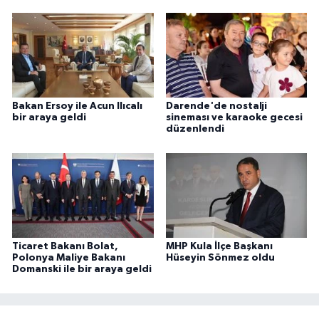
Bakan Ersoy ile Acun Ilıcalı
Darende'de nostalji
bir araya geldi
sineması ve karaoke gecesi
düzenlendi
Ticaret Bakanı Bolat,
MHP Kula İlçe Başkanı
Polonya Maliye Bakanı
Hüseyin Sönmez oldu
Domanski ile bir araya geldi