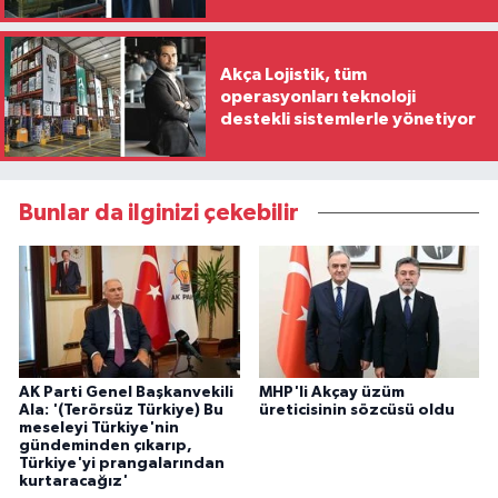
Akça Lojistik, tüm
operasyonları teknoloji
destekli sistemlerle yönetiyor
Bunlar da ilginizi çekebilir
AK Parti Genel Başkanvekili
MHP'li Akçay üzüm
Ala: '(Terörsüz Türkiye) Bu
üreticisinin sözcüsü oldu
meseleyi Türkiye'nin
gündeminden çıkarıp,
Türkiye'yi prangalarından
kurtaracağız'