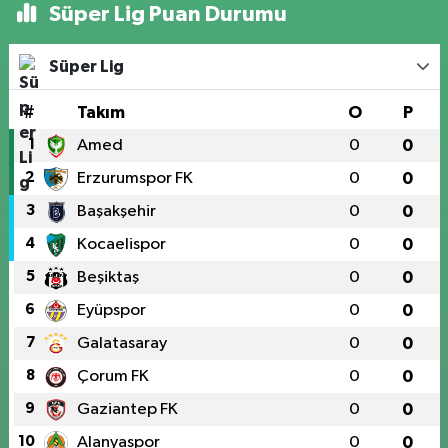
Süper Lig Puan Durumu
Süper Lig
#
Takım
O
P
1
Amed
0
0
2
Erzurumspor FK
0
0
3
Başakşehir
0
0
4
Kocaelispor
0
0
5
Beşiktaş
0
0
6
Eyüpspor
0
0
7
Galatasaray
0
0
8
Çorum FK
0
0
9
Gaziantep FK
0
0
10
Alanyaspor
0
0