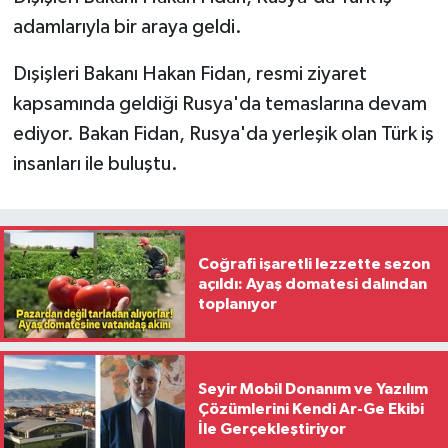
Türkiye'yi
adamlarıyla bir araya geldi.
prangalarından
kurtaracağız'
Dışişleri Bakanı Hakan Fidan, resmi ziyaret
kapsamında geldiği Rusya'da temaslarına devam
ediyor. Bakan Fidan, Rusya'da yerleşik olan Türk iş
insanları ile buluştu.
Coğrafi işaretli lezzette sezon
açıldı: Ayaş domatesi dalından
toplanıyor
Seyir Mobil Donanım ve Yazılım
Çözümlerini Kendi Ar-Ge Ekibi
İle Gerçekleştiriyor