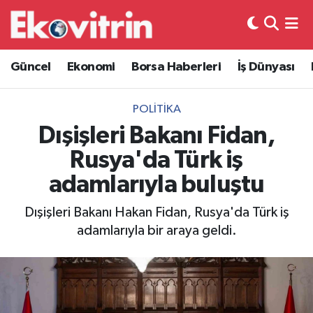
Güncel
Hava Durumu
Güncel
Ekonomi
Borsa Haberleri
İş Dünyası
Ekonomi
Trafik Durumu
POLITIKA
Borsa Haberleri
Süper Lig Puan Durumu ve Fikstür
Dışişleri Bakanı Fidan,
Rusya'da Türk iş
İş Dünyası
Tüm Manşetler
adamlarıyla buluştu
Lojistik
Son Dakika Haberleri
Dışişleri Bakanı Hakan Fidan, Rusya'da Türk iş
adamlarıyla bir araya geldi.
Otovitrin
Haber Arşivi
Asayiş
Magazin