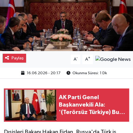
Gayrimenkul
Spor
Eğitim
Paylaş
-
+
A
A
16.06.2026 - 20:17
Okunma Süresi: 1 Dk
AK Parti Genel
Başkanvekili Ala:
'(Terörsüz Türkiye) Bu
meseleyi Türkiye'nin
gündeminden çıkarıp,
Dışişleri Bakanı Hakan Fidan, Rusya'da Türk iş