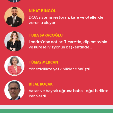
NIHAT BINGÖL
DOA sistemi restoran, kafe ve otellerde
zorunlu oluyor
TUBA SARAÇOĞLU
Londra’dan notlar: Ticaretin, diplomasinin
ve küresel vizyonun başkentinde
Türkiye’nin yükselen gücü
TÜMAY MERCAN
Yöneticilikte yetkinlikler dönüştü
BILAL KOÇAK
Vatan ve bayrak uğruna baba - oğul birlikte
can verdi