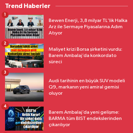
Trend Haberler
1
Bewen Enerji, 3,8 milyar TL'lik Halka
Arz ile Sermaye Piyasalarına Adım
Atıyor
2
Maliyet krizi Borsa şirketini vurdu:
Barem Ambalaj’da konkordato
süreci
3
Audi tarihinin en büyük SUV modeli
Q9, markanın yeni amiral gemisi
oluyor
4
Barem Ambalaj’da yeni gelişme:
BARMA tüm BIST endekslerinden
çıkarılıyor