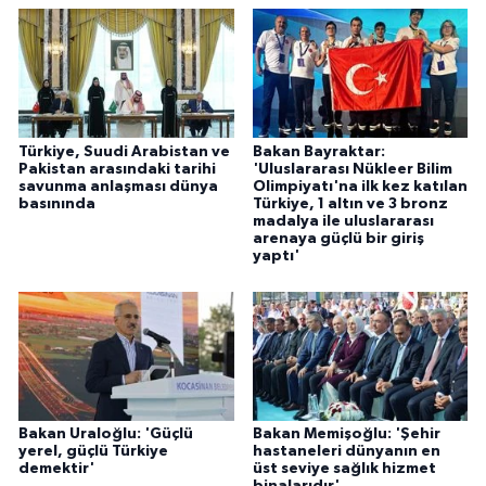
Türkiye, Suudi Arabistan ve
Bakan Bayraktar:
Pakistan arasındaki tarihi
'Uluslararası Nükleer Bilim
savunma anlaşması dünya
Olimpiyatı'na ilk kez katılan
basınında
Türkiye, 1 altın ve 3 bronz
madalya ile uluslararası
arenaya güçlü bir giriş
yaptı'
Bakan Uraloğlu: 'Güçlü
Bakan Memişoğlu: 'Şehir
yerel, güçlü Türkiye
hastaneleri dünyanın en
demektir'
üst seviye sağlık hizmet