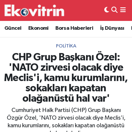
Güncel
Hava Durumu
Güncel
Ekonomi
Borsa Haberleri
İş Dünyası
Ekonomi
Trafik Durumu
POLITIKA
Borsa Haberleri
Süper Lig Puan Durumu ve Fikstür
CHP Grup Başkanı Özel:
'NATO zirvesi olacak diye
İş Dünyası
Tüm Manşetler
Meclis'i, kamu kurumlarını,
Lojistik
Son Dakika Haberleri
sokakları kapatan
olağanüstü hal var'
Otovitrin
Haber Arşivi
Cumhuriyet Halk Partisi (CHP) Grup Başkanı
Asayiş
Özgür Özel, 'NATO zirvesi olacak diye Meclis'i,
kamu kurumlarını, sokakları kapatan olağanüstü
Magazin