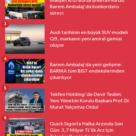
Maliyet krizi Borsa şirketini vurdu:
Barem Ambalaj’da konkordato
süreci
3
Audi tarihinin en büyük SUV modeli
Q9, markanın yeni amiral gemisi
oluyor
4
Barem Ambalaj’da yeni gelişme:
BARMA tüm BIST endekslerinden
çıkarılıyor
5
Tekfen Holding'de Devir Teslim:
Yeni Yönetim Kurulu Başkanı Prof. Dr.
Murat Yalçıntaş Oldu!
6
Quick Sigorta Halka Arzında Son
Gün: 3,7 Milyar TL’lik Arz İçin