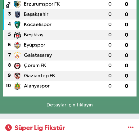
2
Erzurumspor FK
0
0
3
Başakşehir
0
0
4
Kocaelispor
0
0
5
Beşiktaş
0
0
6
Eyüpspor
0
0
7
Galatasaray
0
0
8
Çorum FK
0
0
9
Gaziantep FK
0
0
10
Alanyaspor
0
0
Detaylar için tıklayın
Süper Lig Fikstür