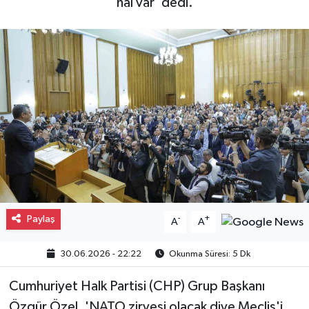
hal var' dedi.
Gayrimenkul
Spor
Eğitim
Paylaş
-
+
A
A
30.06.2026 - 22:22
Okunma Süresi: 5 Dk
Cumhuriyet Halk Partisi (CHP) Grup Başkanı
Özgür Özel, 'NATO zirvesi olacak diye Meclis'i,