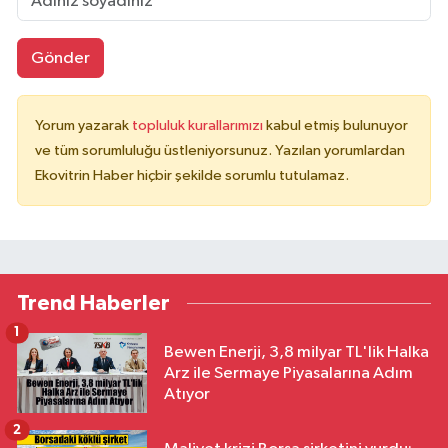
Gönder
Yorum yazarak
topluluk kurallarımızı
kabul etmiş bulunuyor
ve tüm sorumluluğu üstleniyorsunuz. Yazılan yorumlardan
Ekovitrin Haber hiçbir şekilde sorumlu tutulamaz.
Trend Haberler
1
Bewen Enerji, 3,8 milyar TL'lik Halka
Arz ile Sermaye Piyasalarına Adım
Atıyor
2