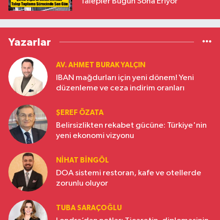
Talepler Bugün Sona Eriyor
Yazarlar
AV. AHMET BURAK YALÇIN
IBAN mağdurları için yeni dönem! Yeni
düzenleme ve ceza indirim oranları
ŞEREF ÖZATA
Belirsizlikten rekabet gücüne: Türkiye'nin
yeni ekonomi vizyonu
NIHAT BINGÖL
DOA sistemi restoran, kafe ve otellerde
zorunlu oluyor
TUBA SARAÇOĞLU