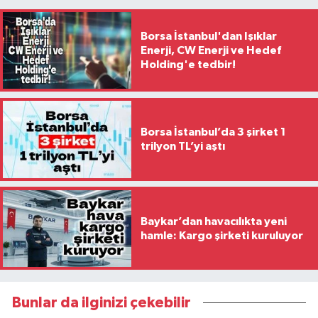
Borsa İstanbul'dan Işıklar
Enerji, CW Enerji ve Hedef
Holding'e tedbir!
Borsa İstanbul’da 3 şirket 1
trilyon TL’yi aştı
Baykar’dan havacılıkta yeni
hamle: Kargo şirketi kuruluyor
Bunlar da ilginizi çekebilir