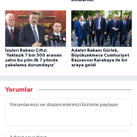
binalarıdır'
İçişleri Bakanı Çiftçi:
Adalet Bakanı Gürlek,
'Yaklaşık 7 bin 500 aranan
Büyükçekmece Cumhuriyet
şahsı bu yılın ilk 7 yılında
Başsavcısı Karakaya ile bir
yakalamış durumdayız'
araya geldi
Yorumlar