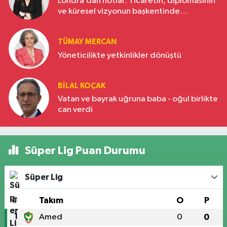
Londra’dan notlar: Ticaretin, diplomasinin
ve küresel vizyonun başkentinde
Türkiye’nin yükselen gücü
TÜMAY MERCAN
Yöneticilikte yetkinlikler dönüştü
BILAL KOÇAK
Vatan ve bayrak uğruna baba - oğul birlikte
can verdi
Süper Lig Puan Durumu
Süper Lig
#
Takım
O
P
1
Amed
0
0