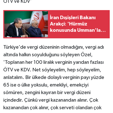
ÖTV ve KDV'
İran Dışişleri Bakanı
Arakçi: 'Hürmüz
konusunda Umman'la
anlaşmaya çok yakınız'
Türkiye'de vergi düzeninin olmadığını, vergi adı
altında halkın soyulduğunu söyleyen Özel,
'Toplanan her 100 liralık verginin yarıdan fazlası
ÖTV ve KDV. Net söyleyelim, hep söyleyelim,
anlatalım. Bir ülkede dolaylı verginin payı yüzde
65 ise o ülke yoksulu, emekliyi, emekçiyi
sömüren, zengini kayıran bir vergi düzeni
içindedir. Çünkü vergi kazanandan alınır. Çok
kazanandan çok alınır, çok serveti olandan çok