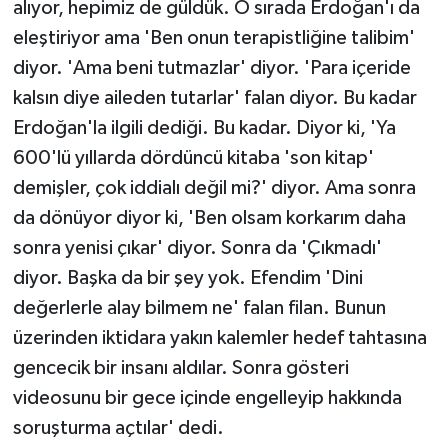
alıyor, hepimiz de güldük. O sırada Erdoğan'ı da
eleştiriyor ama 'Ben onun terapistliğine talibim'
diyor. 'Ama beni tutmazlar' diyor. 'Para içeride
kalsın diye aileden tutarlar' falan diyor. Bu kadar
Erdoğan'la ilgili dediği. Bu kadar. Diyor ki, 'Ya
600'lü yıllarda dördüncü kitaba 'son kitap'
demişler, çok iddialı değil mi?' diyor. Ama sonra
da dönüyor diyor ki, 'Ben olsam korkarım daha
sonra yenisi çıkar' diyor. Sonra da 'Çıkmadı'
diyor. Başka da bir şey yok. Efendim 'Dini
değerlerle alay bilmem ne' falan filan. Bunun
üzerinden iktidara yakın kalemler hedef tahtasına
gencecik bir insanı aldılar. Sonra gösteri
videosunu bir gece içinde engelleyip hakkında
soruşturma açtılar' dedi.