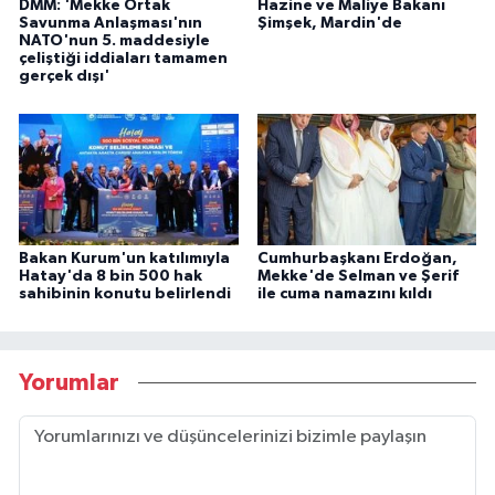
DMM: 'Mekke Ortak
Hazine ve Maliye Bakanı
Savunma Anlaşması'nın
Şimşek, Mardin'de
NATO'nun 5. maddesiyle
çeliştiği iddiaları tamamen
gerçek dışı'
Bakan Kurum'un katılımıyla
Cumhurbaşkanı Erdoğan,
Hatay'da 8 bin 500 hak
Mekke'de Selman ve Şerif
sahibinin konutu belirlendi
ile cuma namazını kıldı
Yorumlar