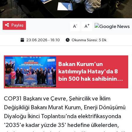
Paylaş
-
+
A
A
23.06.2026 - 16:10
Okunma Süresi: 5 Dk
Bakan Kurum'un
katılımıyla Hatay'da 8
bin 500 hak sahibinin
konutu belirlendi
COP31 Başkanı ve Çevre, Şehircilik ve İklim
Değişikliği Bakanı Murat Kurum, Enerji Dönüşümü
Diyaloğu İkinci Toplantısı'nda elektrifikasyonda
'2035'e kadar yüzde 35' hedefine ülkelerden,