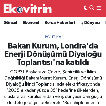
Güncel
Hava Durumu
Güncel
Ekonomi
Borsa Haberleri
İş Dünyası
Ekonomi
Trafik Durumu
POLITIKA
Borsa Haberleri
Süper Lig Puan Durumu ve Fikstür
Bakan Kurum, Londra'da
Enerji Dönüşümü Diyaloğu
İş Dünyası
Tüm Manşetler
Toplantısı'na katıldı
Lojistik
Son Dakika Haberleri
COP31 Başkanı ve Çevre, Şehircilik ve İklim
Değişikliği Bakanı Murat Kurum, Enerji Dönüşümü
Otovitrin
Haber Arşivi
Diyaloğu İkinci Toplantısı'nda elektrifikasyonda
'2035'e kadar yüzde 35' hedefine ülkelerden,
Asayiş
uluslararası kuruluşlardan ve iş dünyasından güçlü
destek geldiğini belirterek, 'Bu sahiplenmenin
Magazin