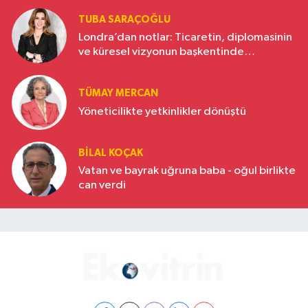
TUBA SARAÇOĞLU
Londra’dan notlar: Ticaretin, diplomasinin
ve küresel vizyonun başkentinde
Türkiye’nin yükselen gücü
TÜMAY MERCAN
Yöneticilikte yetkinlikler dönüştü
BILAL KOÇAK
Vatan ve bayrak uğruna baba - oğul birlikte
can verdi