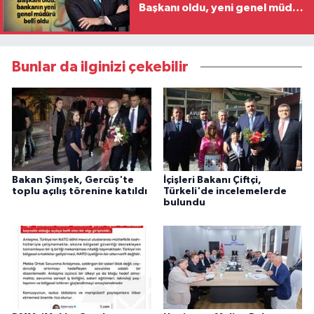
Başkanı oldu, yeni genel müdür
belli oldu
Bunlar da ilginizi çekebilir
Bakan Şimşek, Gercüş'te
İçişleri Bakanı Çiftçi,
toplu açılış törenine katıldı
Türkeli'de incelemelerde
bulundu