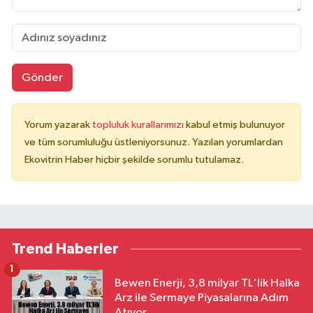
Gönder
Yorum yazarak
topluluk kurallarımızı
kabul etmiş bulunuyor
ve tüm sorumluluğu üstleniyorsunuz. Yazılan yorumlardan
Ekovitrin Haber hiçbir şekilde sorumlu tutulamaz.
Trend Haberler
1
Bewen Enerji, 3,8 milyar TL'lik Halka
Arz ile Sermaye Piyasalarına Adım
Atıyor