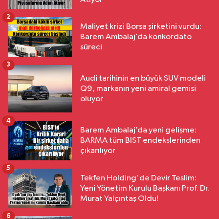
2
Maliyet krizi Borsa şirketini vurdu:
Barem Ambalaj’da konkordato
süreci
3
Audi tarihinin en büyük SUV modeli
Q9, markanın yeni amiral gemisi
oluyor
4
Barem Ambalaj’da yeni gelişme:
BARMA tüm BIST endekslerinden
çıkarılıyor
5
Tekfen Holding'de Devir Teslim:
Yeni Yönetim Kurulu Başkanı Prof. Dr.
Murat Yalçıntaş Oldu!
6