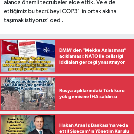
alanda önemli tecrübeler elde ettik. Ve elde
ettiğimiz bu tecrübeyi COP31'in ortak aklına
taşımak istiyoruz' dedi.
DMM'den "Mekke Anlaşması"
açıklaması: NATO ile çeliştiği
iddiaları gerçeği yansıtmıyor
Rusya açıklarındaki Türk kuru
yük gemisine İHA saldırısı
Hakan Aran İş Bankası'na veda
etti! Şişecam'ın Yönetim Kurulu