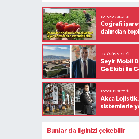
EDITÖRÜN SEÇTIĞI
Coğrafi işare
dalından top
EDITÖRÜN SEÇTIĞI
Seyir Mobil 
Ge Ekibi İle 
EDITÖRÜN SEÇTIĞI
Akça Lojistik
sistemlerle 
Bunlar da ilginizi çekebilir