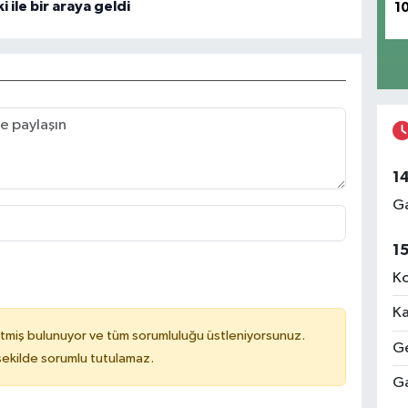
 ile bir araya geldi
1
1
Ga
1
Ko
Ka
tmiş bulunuyor ve tüm sorumluluğu üstleniyorsunuz.
Ge
 şekilde sorumlu tutulamaz.
Ga