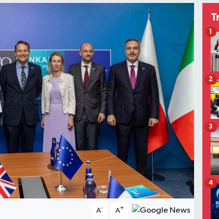
T
1
2
3
4
-
+
A
A