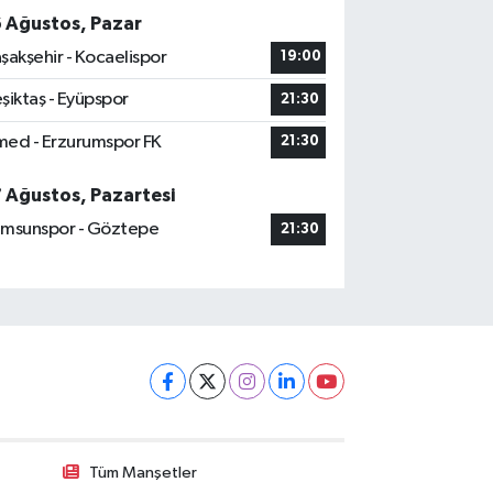
6 Ağustos, Pazar
şakşehir - Kocaelispor
19:00
şiktaş - Eyüpspor
21:30
ed - Erzurumspor FK
21:30
7 Ağustos, Pazartesi
msunspor - Göztepe
21:30
Tüm Manşetler