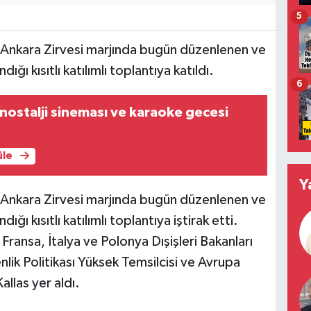
5
 Ankara Zirvesi marjında bugün düzenlenen ve
ığı kısıtlı katılımlı toplantıya katıldı.
6
ostalji sineması ve karaoke gecesi
üle
Y
 Ankara Zirvesi marjında bugün düzenlenen ve
ığı kısıtlı katılımlı toplantıya iştirak etti.
 Fransa, İtalya ve Polonya Dışişleri Bakanları
venlik Politikası Yüksek Temsilcisi ve Avrupa
llas yer aldı.