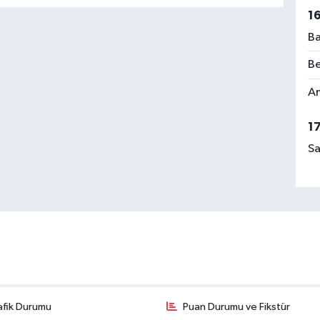
1
Ba
Be
Am
1
Sa
afik Durumu
Puan Durumu ve Fikstür