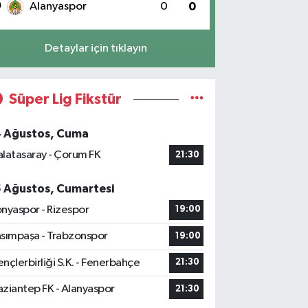
0
Alanyaspor
0
0
Detaylar için tıklayın
Süper Lig Fikstür
4 Ağustos, Cuma
latasaray - Çorum FK
21:30
5 Ağustos, Cumartesi
nyaspor - Rizespor
19:00
sımpaşa - Trabzonspor
19:00
nçlerbirliği S.K. - Fenerbahçe
21:30
ziantep FK - Alanyaspor
21:30