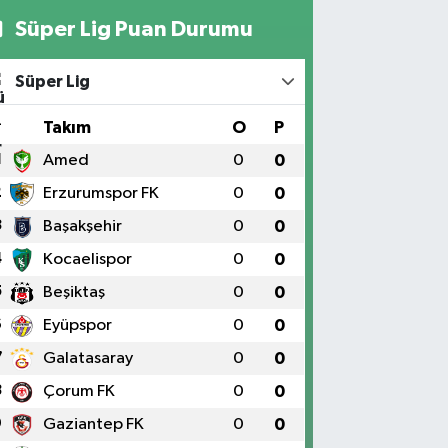
Süper Lig Puan Durumu
Süper Lig
#
Takım
O
P
1
Amed
0
0
2
Erzurumspor FK
0
0
3
Başakşehir
0
0
4
Kocaelispor
0
0
5
Beşiktaş
0
0
6
Eyüpspor
0
0
7
Galatasaray
0
0
8
Çorum FK
0
0
9
Gaziantep FK
0
0