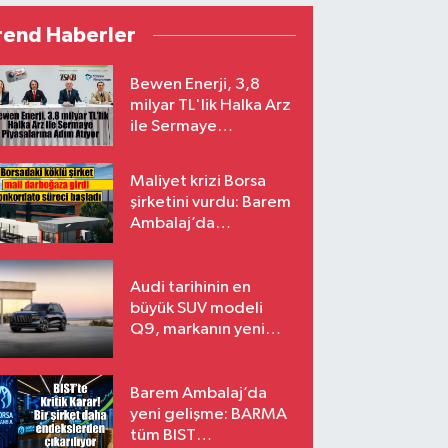
rend Haberler
Bewen Enerji, 3,8
milyar TL'lik Halka Arz
ile Sermaye
Piyasalarına Adım
Atıyor
Maliyet krizi Borsa
şirketini vurdu: Barem
Ambalaj’da
konkordato süreci
Audi tarihinin en
büyük SUV modeli
Q9, markanın yeni
amiral gemisi oluyor
Barem Ambalaj’da
yeni gelişme: BARMA
tüm BIST