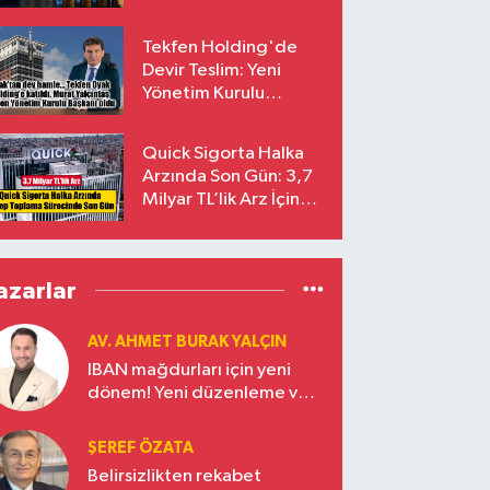
endekslerinden
çıkarılıyor
Tekfen Holding'de
Devir Teslim: Yeni
Yönetim Kurulu
Başkanı Prof. Dr. Murat
Yalçıntaş Oldu!
Quick Sigorta Halka
Arzında Son Gün: 3,7
Milyar TL’lik Arz İçin
Talepler Bugün Sona
Eriyor
azarlar
AV. AHMET BURAK YALÇIN
IBAN mağdurları için yeni
dönem! Yeni düzenleme ve
ceza indirim oranları
ŞEREF ÖZATA
Belirsizlikten rekabet