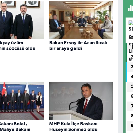
Akçay üzüm
Bakan Ersoy ile Acun Ilıcalı
inin sözcüsü oldu
bir araya geldi
Bakanı Bolat,
MHP Kula İlçe Başkanı
Maliye Bakanı
Hüseyin Sönmez oldu