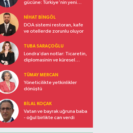
gücüne: Türkiye'nin yeni
ekonomi vizyonu
NIHAT BINGÖL
DOA sistemi restoran, kafe
ve otellerde zorunlu oluyor
TUBA SARAÇOĞLU
Londra’dan notlar: Ticaretin,
diplomasinin ve küresel
vizyonun başkentinde
Türkiye’nin yükselen gücü
TÜMAY MERCAN
Yöneticilikte yetkinlikler
dönüştü
BILAL KOÇAK
Vatan ve bayrak uğruna baba
- oğul birlikte can verdi