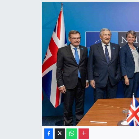
Gayrimenkul
Spor
Eğitim