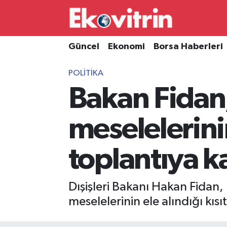
Güncel
Hava Durumu
Güncel
Ekonomi
Borsa Haberleri
Ekonomi
Trafik Durumu
POLITIKA
Bakan Fidan
Borsa Haberleri
Süper Lig Puan Durumu ve Fikstür
İş Dünyası
Tüm Manşetler
meselelerinin 
Lojistik
Son Dakika Haberleri
toplantıya ka
Otovitrin
Haber Arşivi
Dışişleri Bakanı Hakan Fidan
Asayiş
meselelerinin ele alındığı kısıt
Magazin