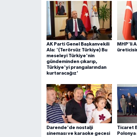
AK Parti Genel Başkanvekili
MHP'li 
Ala: '(Terörsüz Türkiye) Bu
üreticis
meseleyi Türkiye'nin
gündeminden çıkarıp,
Türkiye'yi prangalarından
kurtaracağız'
Darende'de nostalji
Ticaret 
sineması ve karaoke gecesi
Polonya 