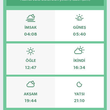
Gayrimenkul
Spor
İMSAK
GÜNEŞ
Eğitim
04:08
05:40
ÖĞLE
İKINDI
12:47
16:34
AKŞAM
YATSI
19:44
21:10