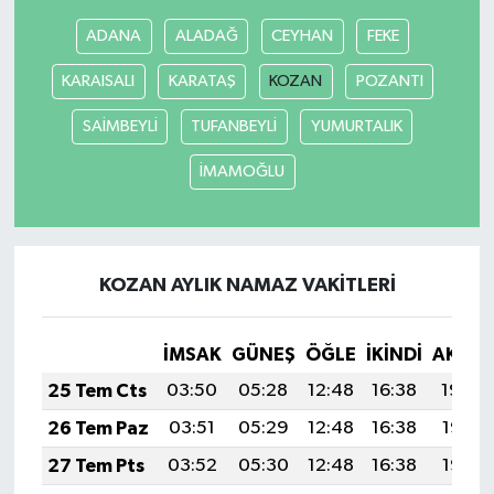
ADANA
ALADAĞ
CEYHAN
FEKE
KARAISALI
KARATAŞ
KOZAN
POZANTI
SAİMBEYLİ
TUFANBEYLİ
YUMURTALIK
İMAMOĞLU
KOZAN AYLIK NAMAZ VAKITLERI
İMSAK
GÜNEŞ
ÖĞLE
İKINDI
AKŞA
25 Tem Cts
03:50
05:28
12:48
16:38
19:59
26 Tem Paz
03:51
05:29
12:48
16:38
19:58
27 Tem Pts
03:52
05:30
12:48
16:38
19:57