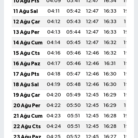
10 Ağu Pts
04:09
05:41
12:47
16:34
19:43
11 Ağu Sal
04:11
05:42
12:47
16:33
19:42
12 Ağu Çar
04:12
05:43
12:47
16:33
19:41
13 Ağu Per
04:13
05:44
12:47
16:33
19:40
14 Ağu Cum
04:14
05:45
12:47
16:32
19:38
15 Ağu Cts
04:16
05:46
12:46
16:32
19:37
16 Ağu Paz
04:17
05:46
12:46
16:31
19:36
17 Ağu Pts
04:18
05:47
12:46
16:30
19:35
18 Ağu Sal
04:19
05:48
12:46
16:30
19:33
19 Ağu Çar
04:20
05:49
12:45
16:29
19:32
20 Ağu Per
04:22
05:50
12:45
16:29
19:31
21 Ağu Cum
04:23
05:51
12:45
16:28
19:29
22 Ağu Cts
04:24
05:51
12:45
16:28
19:28
23 Ağu Paz
04:25
05:52
12:45
16:27
19:27