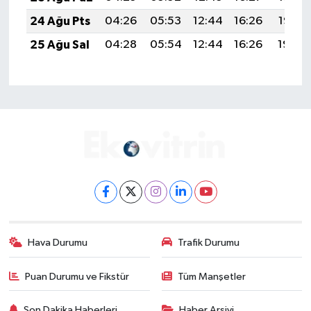
24 Ağu Pts
04:26
05:53
12:44
16:26
19:25
25 Ağu Sal
04:28
05:54
12:44
16:26
19:24
Hava Durumu
Trafik Durumu
Puan Durumu ve Fikstür
Tüm Manşetler
Son Dakika Haberleri
Haber Arşivi