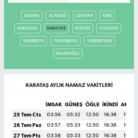
ADANA
ALADAĞ
CEYHAN
FEKE
KARAISALI
KARATAŞ
KOZAN
POZANTI
SAİMBEYLİ
TUFANBEYLİ
YUMURTALIK
İMAMOĞLU
KARATAŞ AYLIK NAMAZ VAKITLERI
İMSAK
GÜNEŞ
ÖĞLE
İKINDI
AKŞA
25 Tem Cts
03:56
05:32
12:50
16:38
19:58
26 Tem Paz
03:57
05:33
12:50
16:38
19:57
27 Tem Pts
03:58
05:33
12:50
16:38
19:57