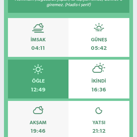
giremez. (Hadis-i şerif)
Gayrimenkul
Spor
İMSAK
GÜNEŞ
Eğitim
04:11
05:42
ÖĞLE
İKINDI
12:49
16:36
AKŞAM
YATSI
19:46
21:12