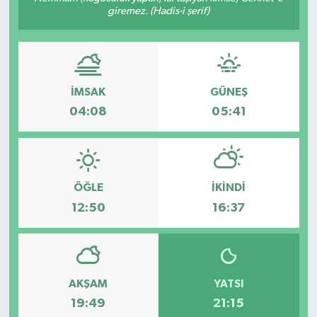
giremez. (Hadis-i şerif)
Gayrimenkul
Spor
İMSAK
GÜNEŞ
Eğitim
04:08
05:41
ÖĞLE
İKINDI
12:50
16:37
AKŞAM
YATSI
19:49
21:15