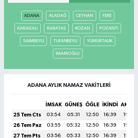
ADANA
ALADAĞ
CEYHAN
FEKE
KARAISALI
KARATAŞ
KOZAN
POZANTI
SAİMBEYLİ
TUFANBEYLİ
YUMURTALIK
İMAMOĞLU
ADANA AYLIK NAMAZ VAKITLERI
İMSAK
GÜNEŞ
ÖĞLE
İKINDI
AKŞA
25 Tem Cts
03:54
05:31
12:50
16:39
19:59
26 Tem Paz
03:55
05:32
12:50
16:39
19:59
27 Tem Pts
03:56
05:33
12:50
16:39
19:58