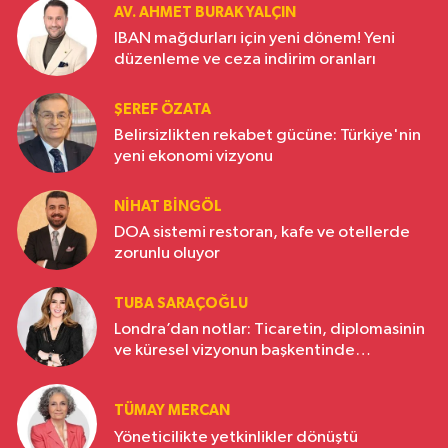
AV. AHMET BURAK YALÇIN
IBAN mağdurları için yeni dönem! Yeni
düzenleme ve ceza indirim oranları
ŞEREF ÖZATA
Belirsizlikten rekabet gücüne: Türkiye'nin
yeni ekonomi vizyonu
NIHAT BINGÖL
DOA sistemi restoran, kafe ve otellerde
zorunlu oluyor
TUBA SARAÇOĞLU
Londra’dan notlar: Ticaretin, diplomasinin
ve küresel vizyonun başkentinde
Türkiye’nin yükselen gücü
TÜMAY MERCAN
Yöneticilikte yetkinlikler dönüştü