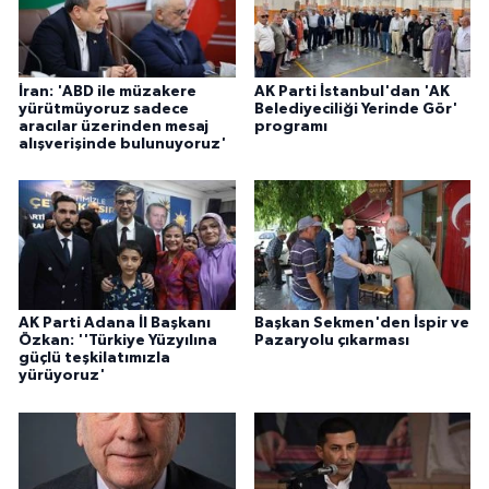
İran: 'ABD ile müzakere
AK Parti İstanbul'dan 'AK
yürütmüyoruz sadece
Belediyeciliği Yerinde Gör'
aracılar üzerinden mesaj
programı
alışverişinde bulunuyoruz'
AK Parti Adana İl Başkanı
Başkan Sekmen'den İspir ve
Özkan: ''Türkiye Yüzyılına
Pazaryolu çıkarması
güçlü teşkilatımızla
yürüyoruz'