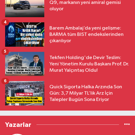
Q9, markanın yeni amiral gemisi
oluyor
4
Barem Ambalaj’da yeni gelişme:
BARMA tüm BIST endekslerinden
çıkarılıyor
5
Tekfen Holding'de Devir Teslim:
Yeni Yönetim Kurulu Başkanı Prof. Dr.
Murat Yalçıntaş Oldu!
6
Quick Sigorta Halka Arzında Son
Gün: 3,7 Milyar TL’lik Arz İçin
Talepler Bugün Sona Eriyor
Yazarlar