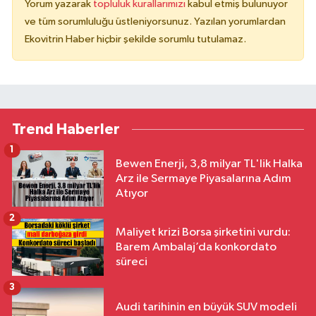
Yorum yazarak
topluluk kurallarımızı
kabul etmiş bulunuyor
ve tüm sorumluluğu üstleniyorsunuz. Yazılan yorumlardan
Ekovitrin Haber hiçbir şekilde sorumlu tutulamaz.
Trend Haberler
1
Bewen Enerji, 3,8 milyar TL'lik Halka
Arz ile Sermaye Piyasalarına Adım
Atıyor
2
Maliyet krizi Borsa şirketini vurdu:
Barem Ambalaj’da konkordato
süreci
3
Audi tarihinin en büyük SUV modeli