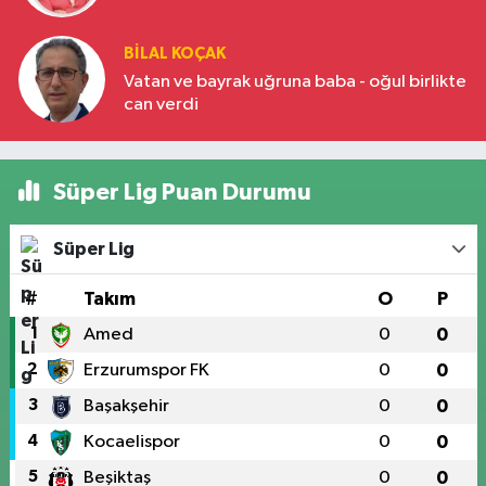
BILAL KOÇAK
Vatan ve bayrak uğruna baba - oğul birlikte
can verdi
Süper Lig Puan Durumu
Süper Lig
#
Takım
O
P
1
Amed
0
0
2
Erzurumspor FK
0
0
3
Başakşehir
0
0
4
Kocaelispor
0
0
5
Beşiktaş
0
0