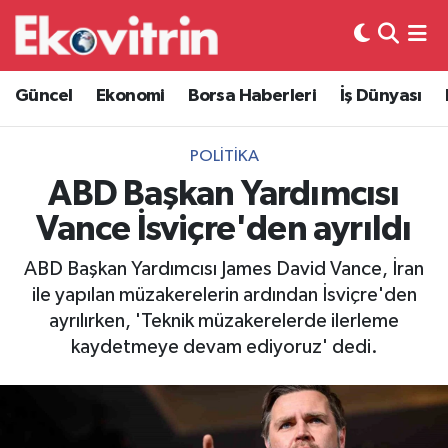
Güncel
Hava Durumu
Güncel
Ekonomi
Borsa Haberleri
İş Dünyası
Ekonomi
Trafik Durumu
POLITIKA
Borsa Haberleri
Süper Lig Puan Durumu ve Fikstür
ABD Başkan Yardımcısı
Vance İsviçre'den ayrıldı
İş Dünyası
Tüm Manşetler
ABD Başkan Yardımcısı James David Vance, İran
Lojistik
Son Dakika Haberleri
ile yapılan müzakerelerin ardından İsviçre'den
ayrılırken, 'Teknik müzakerelerde ilerleme
Otovitrin
Haber Arşivi
kaydetmeye devam ediyoruz' dedi.
Asayiş
Magazin