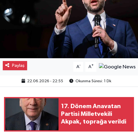
Gayrimenkul
Spor
Eğitim
Paylaş
-
+
A
A
22.06.2026 - 22:55
Okunma Süresi: 1 Dk
17. Dönem Anavatan
Partisi Milletvekili
Akpak, toprağa verildi