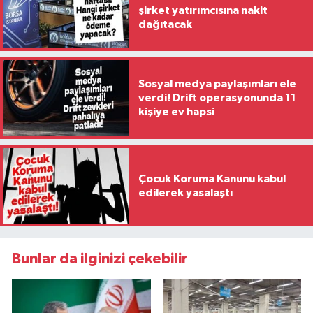
şirket yatırımcısına nakit
dağıtacak
Sosyal medya paylaşımları ele
verdi! Drift operasyonunda 11
kişiye ev hapsi
Çocuk Koruma Kanunu kabul
edilerek yasalaştı
Bunlar da ilginizi çekebilir