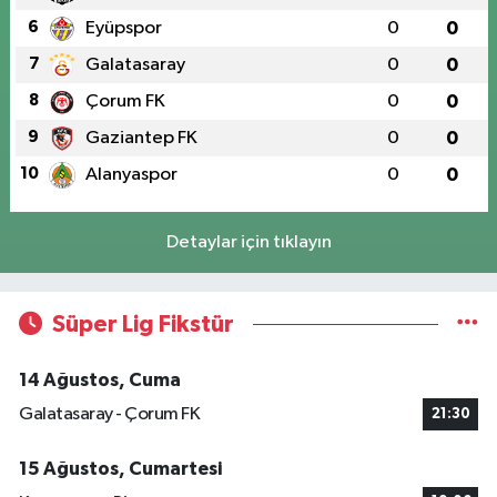
6
Eyüpspor
0
0
7
Galatasaray
0
0
8
Çorum FK
0
0
9
Gaziantep FK
0
0
10
Alanyaspor
0
0
Detaylar için tıklayın
Süper Lig Fikstür
14 Ağustos, Cuma
Galatasaray - Çorum FK
21:30
15 Ağustos, Cumartesi