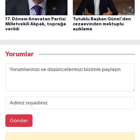
17. Dönem Anavatan Partisi
Tutuklu Başkan Günel'den
Milletvekili Akpak, toprağa
cezaevinden mektuplu
verildi
açıklama
Yorumlar
Gönder