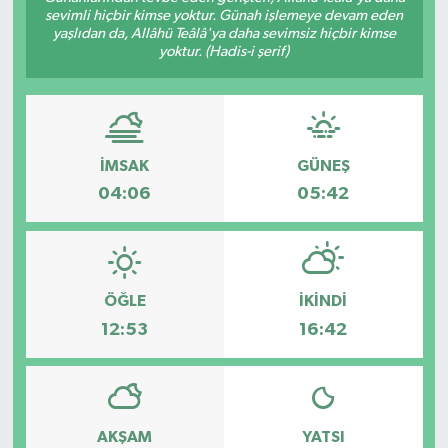
sevimli hiçbir kimse yoktur. Günah işlemeye devam eden
yaşlıdan da, Allâhü Teâlâ'ya daha sevimsiz hiçbir kimse
Gayrimenkul
yoktur. (Hadis-i şerif)
Spor
Eğitim
İMSAK
GÜNEŞ
04:06
05:42
ÖĞLE
İKINDI
12:53
16:42
AKŞAM
YATSI