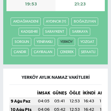
19:53
21:23
AKDAĞMADENİ
AYDINCIK (Y)
BOĞAZLIYAN
KADIŞEHRİ
SARAYKENT
SARIKAYA
SORGUN
YENİFAKILI
YERKÖY
YOZGAT
ÇANDIR
ÇAYIRALAN
ÇEKEREK
ŞEFAATLİ
YERKÖY AYLIK NAMAZ VAKITLERI
İMSAK
GÜNEŞ
ÖĞLE
İKINDI
AKŞA
9 Ağu Paz
04:05
05:41
12:53
16:43
19:54
10 Ağu Pts
04:06
05:42
12:53
16:42
19:53