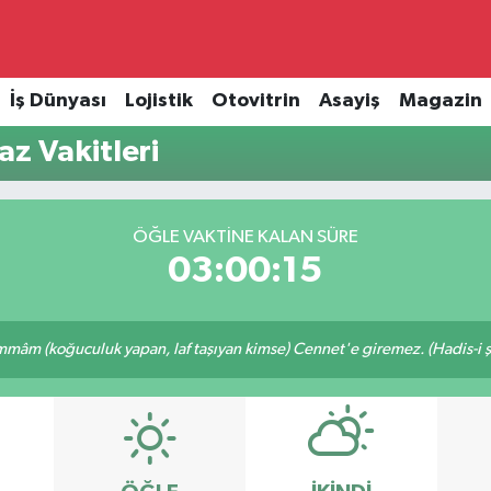
İş Dünyası
Lojistik
Otovitrin
Asayiş
Magazin
z Vakitleri
ÖĞLE VAKTINE KALAN SÜRE
03:00:15
mâm (koğuculuk yapan, laf taşıyan kimse) Cennet'e giremez. (Hadis-i şe