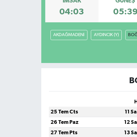
İMSAK
GÜNEŞ
04:03
05:3
Gayrimenkul
Spor
AKDAĞMADENİ
AYDINCIK (Y)
BOĞ
Eğitim
B
25 Tem Cts
11 S
26 Tem Paz
12 S
27 Tem Pts
13 S