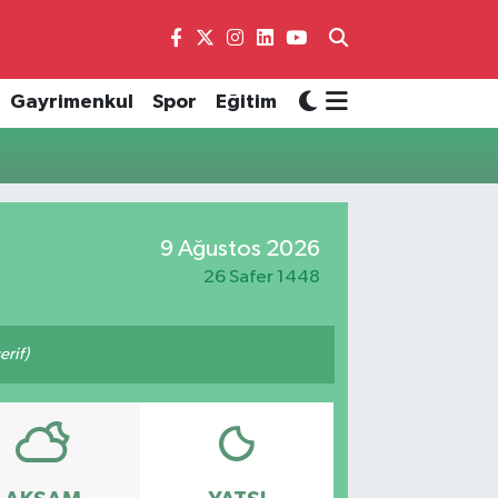
Gayrimenkul
Spor
Eğitim
9 Ağustos 2026
26 Safer 1448
rif)