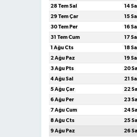
28 Tem Sal
14 S
29 Tem Çar
15 S
30 Tem Per
16 S
31 Tem Cum
17 S
1 Ağu Cts
18 S
2 Ağu Paz
19 S
3 Ağu Pts
20 S
4 Ağu Sal
21 S
5 Ağu Çar
22 S
6 Ağu Per
23 S
7 Ağu Cum
24 S
8 Ağu Cts
25 S
9 Ağu Paz
26 S