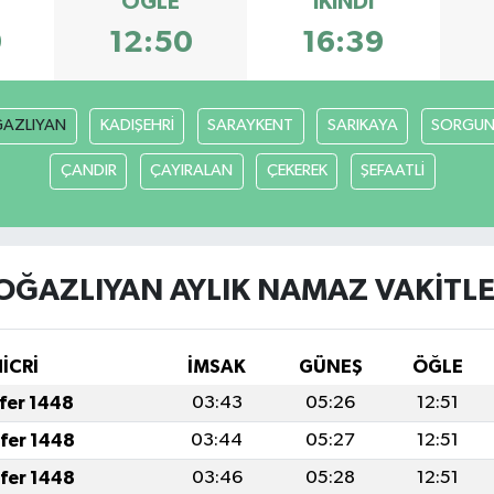
ÖĞLE
İKINDI
9
12:50
16:39
AZLIYAN
KADIŞEHRİ
SARAYKENT
SARIKAYA
SORGU
ÇANDIR
ÇAYIRALAN
ÇEKEREK
ŞEFAATLİ
OĞAZLIYAN AYLIK NAMAZ VAKITLE
HİCRİ
İMSAK
GÜNEŞ
ÖĞLE
afer 1448
03:43
05:26
12:51
afer 1448
03:44
05:27
12:51
afer 1448
03:46
05:28
12:51