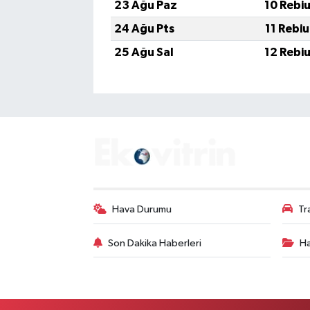
23 Ağu Paz
10 Rebi
24 Ağu Pts
11 Rebi
25 Ağu Sal
12 Rebi
Hava Durumu
Tr
Son Dakika Haberleri
Ha