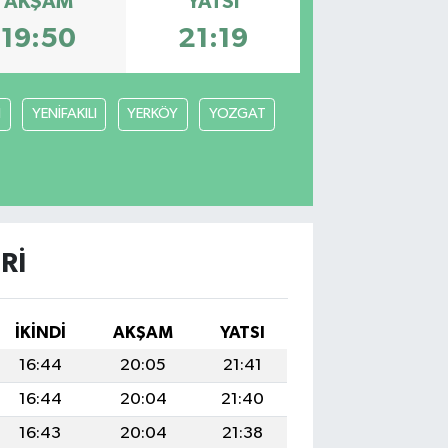
AKŞAM
YATSI
19:50
21:19
N
YENİFAKILI
YERKÖY
YOZGAT
RI
İKINDI
AKŞAM
YATSI
16:44
20:05
21:41
16:44
20:04
21:40
16:43
20:04
21:38