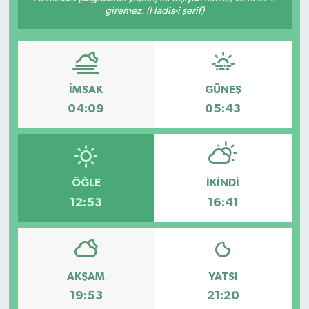
giremez. (Hadis-i şerif)
Gayrimenkul
Spor
İMSAK
GÜNEŞ
Eğitim
04:09
05:43
ÖĞLE
İKINDI
12:53
16:41
AKŞAM
YATSI
19:53
21:20