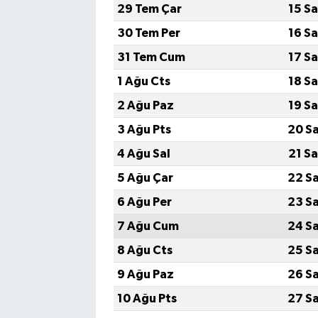
29 Tem Çar
15 S
30 Tem Per
16 S
31 Tem Cum
17 S
1 Ağu Cts
18 S
2 Ağu Paz
19 S
3 Ağu Pts
20 S
4 Ağu Sal
21 S
5 Ağu Çar
22 S
6 Ağu Per
23 S
7 Ağu Cum
24 S
8 Ağu Cts
25 S
9 Ağu Paz
26 S
10 Ağu Pts
27 S