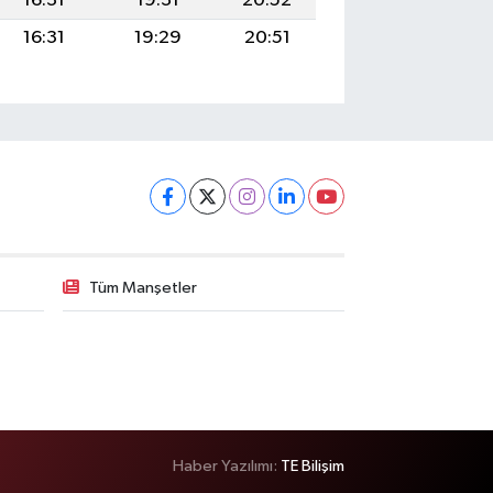
16:31
19:31
20:52
16:31
19:29
20:51
Tüm Manşetler
Haber Yazılımı:
TE Bilişim