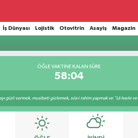
İş Dünyası
Lojistik
Otovitrin
Asayiş
Magazin
ÖĞLE VAKTINE KALAN SÜRE
58:04
ı gizli vermek, musibeti gizlemek, sıla-i rahim yapmak ve "Lâ havle ve lâ