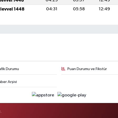
ulevvel 1448
04:29
05:57
12:49
ulevvel 1448
04:31
05:58
12:49
afik Durumu
Puan Durumu ve Fikstür
ber Arşivi
.