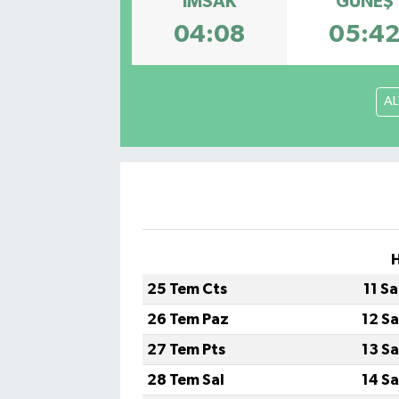
İMSAK
GÜNEŞ
04:08
05:4
Gayrimenkul
Spor
AL
Eğitim
25 Tem Cts
11 S
26 Tem Paz
12 S
27 Tem Pts
13 S
28 Tem Sal
14 S