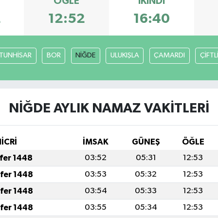
ÖĞLE
İKINDI
2
12:52
16:40
TUNHİSAR
BOR
NİĞDE
ULUKIŞLA
ÇAMARDI
ÇİFTL
NİĞDE AYLIK NAMAZ VAKITLERI
HİCRİ
İMSAK
GÜNEŞ
ÖĞLE
afer 1448
03:52
05:31
12:53
afer 1448
03:53
05:32
12:53
afer 1448
03:54
05:33
12:53
afer 1448
03:55
05:34
12:53