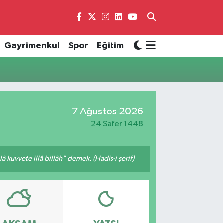
Gayrimenkul
Spor
Eğitim
7 Ağustos 2026
24 Safer 1448
 kuvvete illâ billâh" demek. (Hadis-i şerif)