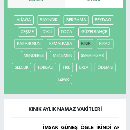
ALİAĞA
BAYINDIR
BERGAMA
BEYDAĞ
CEŞME
DİKİLİ
FOÇA
GÜZELBAHÇE
KARABURUN
KEMALPAŞA
KINIK
KİRAZ
MENDERES
MENEMEN
SEFERIHİSAR
SELÇUK
TORBALI
TİRE
URLA
ÖDEMİŞ
İZMİR
KINIK AYLIK NAMAZ VAKITLERI
İMSAK
GÜNEŞ
ÖĞLE
İKINDI
AKŞA