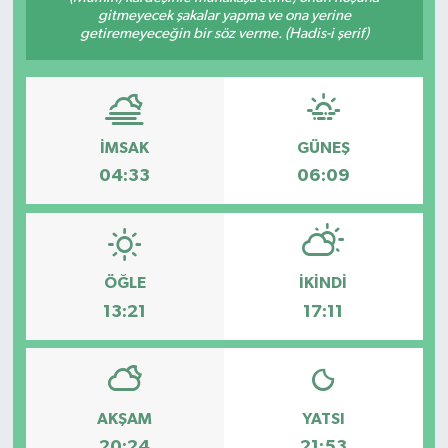
gitmeyecek şakalar yapma ve ona yerine
getiremeyeceğin bir söz verme. (Hadis-i şerif)
Gayrimenkul
Spor
Eğitim
İMSAK
GÜNEŞ
04:33
06:09
ÖĞLE
İKINDI
13:21
17:11
AKŞAM
YATSI
20:24
21:53