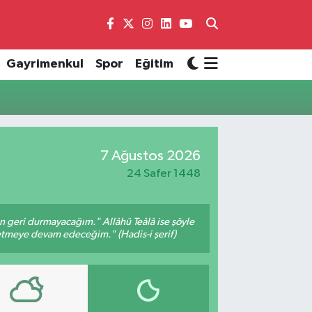
Gayrimenkul
Spor
Eğitim
7 Ağustos 2026
24 Safer 1448
an geri durmayacağım." Allâhü Teâlâ ise şöyle
fetmeye devam edeceğim." (Hadis-i şerif)