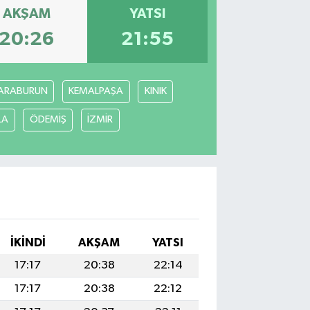
AKŞAM
YATSI
20:26
21:55
ARABURUN
KEMALPAŞA
KINIK
LA
ÖDEMİŞ
İZMİR
İKINDI
AKŞAM
YATSI
17:17
20:38
22:14
17:17
20:38
22:12