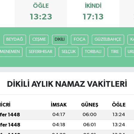
ÖĞLE
İKINDI
13:23
17:13
BEYDAĞ
CEŞME
DİKİLİ
FOÇA
GÜZELBAHÇE
K
MENEMEN
SEFERIHİSAR
SELÇUK
TORBALI
TİRE
UR
DİKİLİ AYLIK NAMAZ VAKITLERI
HİCRİ
İMSAK
GÜNEŞ
ÖĞLE
afer 1448
04:17
06:00
13:24
afer 1448
04:18
06:01
13:24