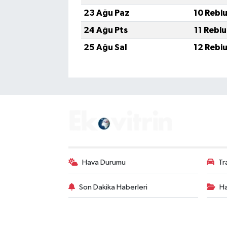
23 Ağu Paz
10 Rebi
24 Ağu Pts
11 Rebi
25 Ağu Sal
12 Rebi
Hava Durumu
Tr
Son Dakika Haberleri
Ha