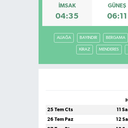
İMSAK
GÜNEŞ
Gayrimenkul
04:35
06:11
Spor
ALİAĞA
BAYINDIR
BERGAMA
Eğitim
KİRAZ
MENDERES
25 Tem Cts
11 S
26 Tem Paz
12 S