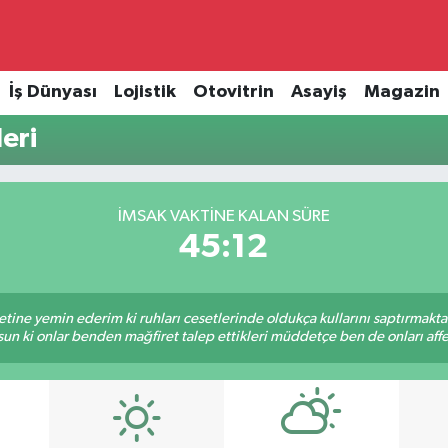
İş Dünyası
Lojistik
Otovitrin
Asayiş
Magazin
eri
İMSAK VAKTINE KALAN SÜRE
45:12
tine yemin ederim ki ruhları cesetlerinde oldukça kullarını saptırmakt
un ki onlar benden mağfiret talep ettikleri müddetçe ben de onları af