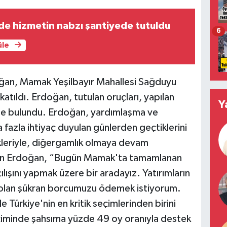
de hizmetin nabzı şantiyede tutuldu
6
üle
an, Mamak Yeşilbayır Mahallesi Sağduyu
atıldı. Erdoğan, tutulan oruçları, yapılan
Y
inde bulundu. Erdoğan, yardımlaşma ve
azla ihtiyaç duyulan günlerden geçtiklerini
ikleriyle, diğergamlık olmaya devam
eden Erdoğan, “Bugün Mamak'ta tamamlanan
ılışını yapmak üzere bir aradayız. Yatırımların
olan şükran borcumuzu ödemek istiyorum.
e Türkiye'nin en kritik seçimlerinden birini
iminde şahsıma yüzde 49 oy oranıyla destek