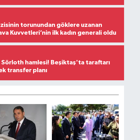
zisinin torunundan göklere uzanan
ava Kuvvetleri’nin ilk kadın generali oldu
 Sörloth hamlesi! Beşiktaş'ta taraftarı
ek transfer planı