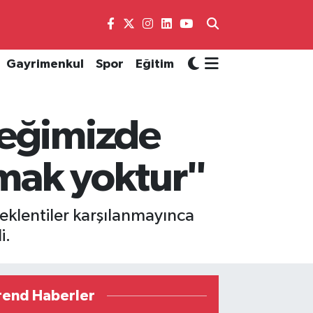
Gayrimenkul
Spor
Eğitim
neğimizde
tmak yoktur"
klentiler karşılanmayınca
i.
rend Haberler