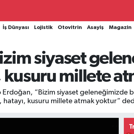
İş Dünyası
Lojistik
Otovitrin
Asayiş
Magazin
izim siyaset gele
, kusuru millete a
Erdoğan, “Bizim siyaset geleneğimizde be
, hatayı, kusuru millete atmak yoktur” ded
T