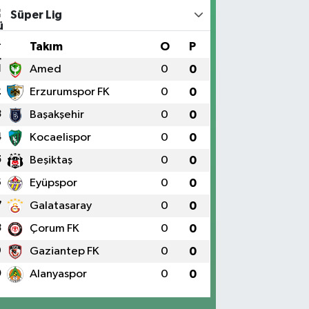
Süper Lig
#
Takım
O
P
1
Amed
0
0
2
Erzurumspor FK
0
0
3
Başakşehir
0
0
4
Kocaelispor
0
0
5
Beşiktaş
0
0
6
Eyüpspor
0
0
7
Galatasaray
0
0
8
Çorum FK
0
0
9
Gaziantep FK
0
0
0
Alanyaspor
0
0