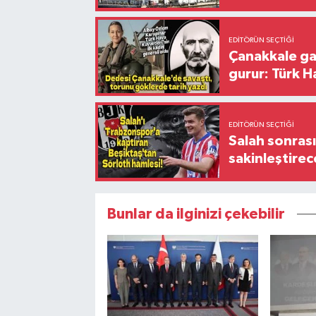
EDITÖRÜN SEÇTIĞI
Çanakkale ga
gurur: Türk H
EDITÖRÜN SEÇTIĞI
Salah sonrası
sakinleştirec
Bunlar da ilginizi çekebilir