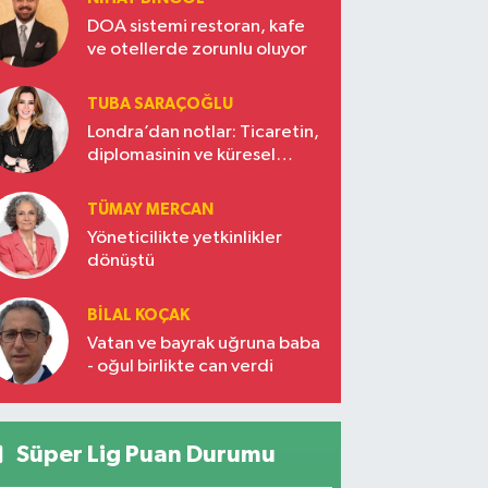
DOA sistemi restoran, kafe
ve otellerde zorunlu oluyor
TUBA SARAÇOĞLU
Londra’dan notlar: Ticaretin,
diplomasinin ve küresel
vizyonun başkentinde
Türkiye’nin yükselen gücü
TÜMAY MERCAN
Yöneticilikte yetkinlikler
dönüştü
BILAL KOÇAK
Vatan ve bayrak uğruna baba
- oğul birlikte can verdi
Süper Lig Puan Durumu