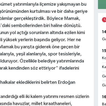
ümet yatırımlarıyla ilçemize yakışmayan bu
görünümünden kurtulması ve bir daha geriye
tılımlar gerçekleştirdik. Böylece Mamak,
'daki sembollerinden biri haline dönüştü.
1
un yol açtığı sorunların altında ezilen kimi
Ga
i yüksek yerlerin başında geliyor. Her ne
 Mamak bu yarışta giderek öne geçen bir
1
arıyla, yeşil alanlarıyla, spor tesisleriyle,
Ko
lduruyor. Özellikle belediye yatırımlarında
Ka
larak kendinden söz ettiriyor” ifadelerini
Ge
halkalar eklediklerini belirten Erdoğan
Ga
ırdığı elli iki kalem yatırımı resmen sizlerin
1
sında havuzlar, millet kıraathaneleri,
Ba