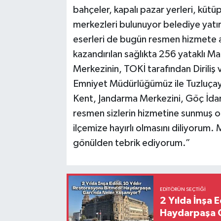
bahçeler, kapalı pazar yerleri, kütü
merkezleri bulunuyor belediye yatırım
eserleri de bugün resmen hizmete al
kazandırılan sağlıkta 256 yataklı M
Merkezinin, TOKİ tarafından Diriliş 
Emniyet Müdürlüğümüz ile Tuzluçayır
Kent, Jandarma Merkezini, Göç İdares
resmen sizlerin hizmetine sunmuş o
ilçemize hayırlı olmasını diliyorum
gönülden tebrik ediyorum.”
EDITÖRÜN SEÇTIĞI
2 Yılda İnşa 
Haydarpaşa G