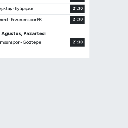
şiktaş - Eyüpspor
21:30
ed - Erzurumspor FK
21:30
7 Ağustos, Pazartesi
msunspor - Göztepe
21:30