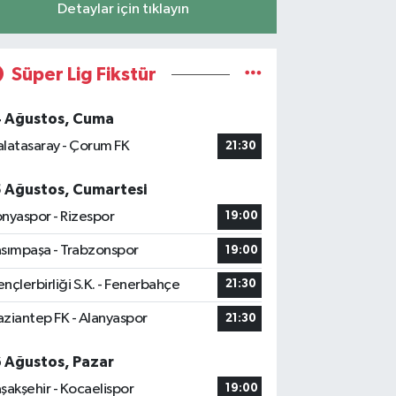
Detaylar için tıklayın
Süper Lig Fikstür
4 Ağustos, Cuma
latasaray - Çorum FK
21:30
5 Ağustos, Cumartesi
nyaspor - Rizespor
19:00
sımpaşa - Trabzonspor
19:00
nçlerbirliği S.K. - Fenerbahçe
21:30
ziantep FK - Alanyaspor
21:30
6 Ağustos, Pazar
şakşehir - Kocaelispor
19:00