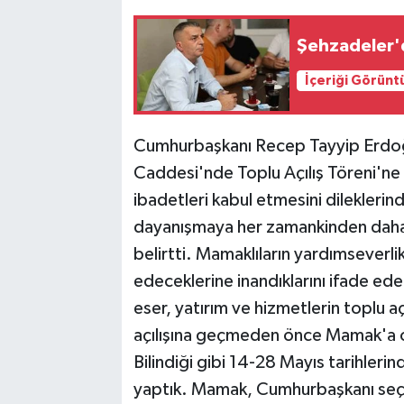
Şehzadeler'
İçeriği Görünt
Cumhurbaşkanı Recep Tayyip Erdoğ
Caddesi'nde Toplu Açılış Töreni'ne k
ibadetleri kabul etmesini dilekler
dayanışmaya her zamankinden daha f
belirtti. Mamaklıların yardımseverl
edeceklerine inandıklarını ifade 
eser, yatırım ve hizmetlerin toplu aç
açılışına geçmeden önce Mamak'a 
Bilindiği gibi 14-28 Mayıs tarihlerind
yaptık. Mamak, Cumhurbaşkanı seç