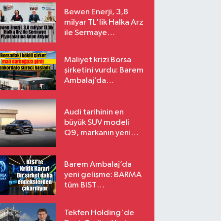
Bewen Enerji, 3,8
milyar TL'lik Halka Arz
ile Sermaye
Piyasalarına Adım
Atıyor
Maliyet krizi Borsa
şirketini vurdu: Barem
Ambalaj’da
konkordato süreci
Audi tarihinin en
büyük SUV modeli
Q9, markanın yeni
amiral gemisi oluyor
Barem Ambalaj’da
yeni gelişme: BARMA
tüm BIST
endekslerinden
çıkarılıyor
Tekfen Holding'de