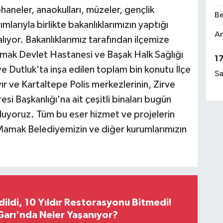
phaneler, anaokulları, müzeler, gençlik
Be
larıyla birlikte bakanlıklarımızın yaptığı
Am
ıyor. Bakanlıklarımız tarafından ilçemize
amak Devlet Hastanesi ve Başak Halk Sağlığı
1
ve Dutluk'ta inşa edilen toplam bin konutu İlçe
Sa
 ve Kartaltepe Polis merkezlerinin, Zirve
i Başkanlığı'na ait çeşitli binaları bugün
luyoruz. Tüm bu eser hizmet ve projelerin
. Mamak Belediyemizin ve diğer kurumlarımızın
Edildi, 10 Yıldır Restorasyonu Bitmedi!
arı'nda Neler Yaşanıyor?