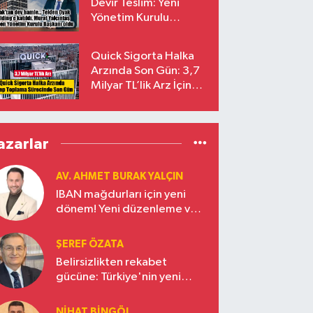
Devir Teslim: Yeni
Yönetim Kurulu
Başkanı Prof. Dr. Murat
Yalçıntaş Oldu!
Quick Sigorta Halka
Arzında Son Gün: 3,7
Milyar TL’lik Arz İçin
Talepler Bugün Sona
Eriyor
azarlar
AV. AHMET BURAK YALÇIN
IBAN mağdurları için yeni
dönem! Yeni düzenleme ve
ceza indirim oranları
ŞEREF ÖZATA
Belirsizlikten rekabet
gücüne: Türkiye'nin yeni
ekonomi vizyonu
NIHAT BINGÖL