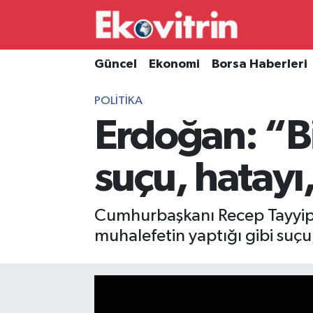
Güncel
Hava Durumu
Güncel
Ekonomi
Borsa Haberleri
Ekonomi
Trafik Durumu
POLITIKA
Erdoğan: “B
Borsa Haberleri
Süper Lig Puan Durumu ve Fikstür
İş Dünyası
Tüm Manşetler
suçu, hatayı
Lojistik
Son Dakika Haberleri
Cumhurbaşkanı Recep Tayyip 
Otovitrin
Haber Arşivi
muhalefetin yaptığı gibi suçu
Asayiş
Magazin