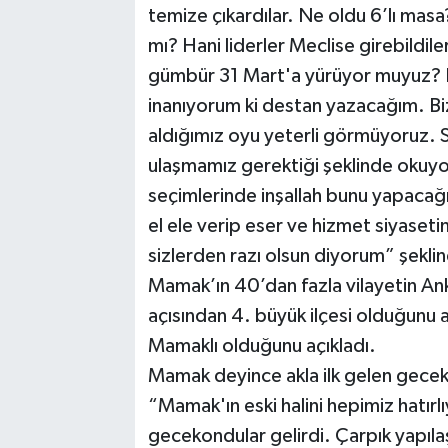
temize çıkardılar. Ne oldu 6’lı mas
mı? Hani liderler Meclise girebildi
gümbür 31 Mart'a yürüyor muyuz? E
inanıyorum ki destan yazacağım. 
aldığımız oyu yeterli görmüyoruz. 
ulaşmamız gerektiği şeklinde okuyo
seçimlerinde inşallah bunu yapacağ
el ele verip eser ve hizmet siyaset
sizlerden razı olsun diyorum” şekli
Mamak’ın 40’dan fazla vilayetin Anka
açısından 4. büyük ilçesi olduğunu 
Mamaklı olduğunu açıkladı.
Mamak deyince akla ilk gelen gece
“Mamak'ın eski halini hepimiz hatır
gecekondular gelirdi. Çarpık yapılaş