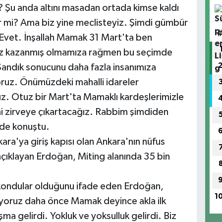
a? Şu anda altını masadan ortada kimse kaldı
ler mi? Ama biz yine meclisteyiz. Şimdi gümbür
vet. İnşallah Mamak 31 Mart'ta ben
Biz kazanmış olmamıza rağmen bu seçimde
Sandık sonucunu daha fazla insanımıza
ruz. Önümüzdeki mahalli idareler
ız. Otuz bir Mart'ta Mamaklı kardeşlerimizle
ini zirveye çıkartacağız. Rabbim şimdiden
nde konuştu.
ra'ya giriş kapısı olan Ankara'nın nüfus
açıklayan Erdoğan, Miting alanında 35 bin
kondular olduğunu ifade eden Erdoğan,
1
lıyoruz daha önce Mamak deyince akla ilk
ma gelirdi. Yokluk ve yoksulluk gelirdi. Biz