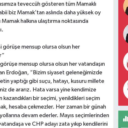
ahsımıza teveccüh gösteren tüm Mamaklı
bii biz Mamak'tan aslında daha yüksek oy
ı Mamak halkına ulaştırma noktasında
ı.
i görüşe mensup olursa olsun her
r”
 görüşe mensup olursa olsun her vatandaşın
ran Erdoğan, “Bizim siyaset geleneğimizde
tin yaptığı gibi suçu, hatayı, kusuru millete
miz de ararız. Hata varsa yine kendimize
 kazandıkları bir seçimi, yenildikleri seçim
amak, hesaba çekmezler. Her zaman bir günah
i yollarına devam ederler. Mayıs seçimlerinden
 vatandaşa ve CHP adayı zata yıkıp kendilerini