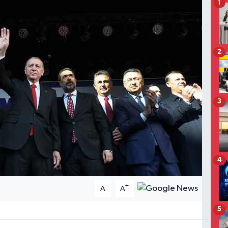
1
2
3
4
-
+
A
A
5