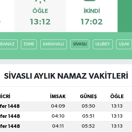
ÖĞLE
İKINDI
0
13:12
17:02
BANAZ
ESME
KARAHALLI
SİVASLI
ULUBEY
UŞAK
SİVASLI AYLIK NAMAZ VAKITLERI
HİCRİ
İMSAK
GÜNEŞ
ÖĞLE
afer 1448
04:09
05:50
13:13
afer 1448
04:10
05:51
13:13
afer 1448
04:11
05:52
13:13