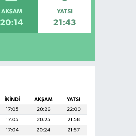
AKŞAM
YATSI
20:14
21:43
İKINDI
AKŞAM
YATSI
17:05
20:26
22:00
17:05
20:25
21:58
17:04
20:24
21:57