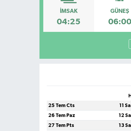
Gayrimenkul
İMSAK
GÜNEŞ
04:25
06:0
Spor
Eğitim
25 Tem Cts
11 S
26 Tem Paz
12 S
27 Tem Pts
13 S