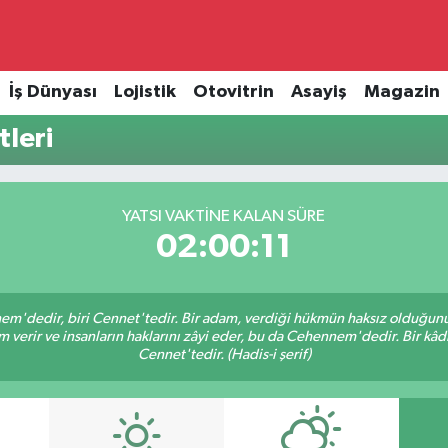
İş Dünyası
Lojistik
Otovitrin
Asayiş
Magazin
tleri
YATSI VAKTINE KALAN SÜRE
02:00:11
nem'dedir, biri Cennet'tedir. Bir adam, verdiği hükmün haksız olduğunu 
verir ve insanların haklarını zâyi eder, bu da Cehennem'dedir. Bir kâdı 
Cennet'tedir. (Hadis-i şerif)