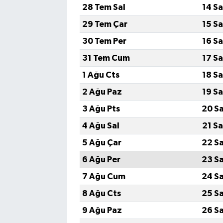
28 Tem Sal
14 S
29 Tem Çar
15 S
30 Tem Per
16 S
31 Tem Cum
17 S
1 Ağu Cts
18 S
2 Ağu Paz
19 S
3 Ağu Pts
20 S
4 Ağu Sal
21 S
5 Ağu Çar
22 S
6 Ağu Per
23 S
7 Ağu Cum
24 S
8 Ağu Cts
25 S
9 Ağu Paz
26 S