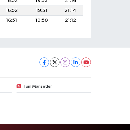
16:52
19:53
21:16
16:52
19:51
21:14
16:51
19:50
21:12
Tüm Manşetler