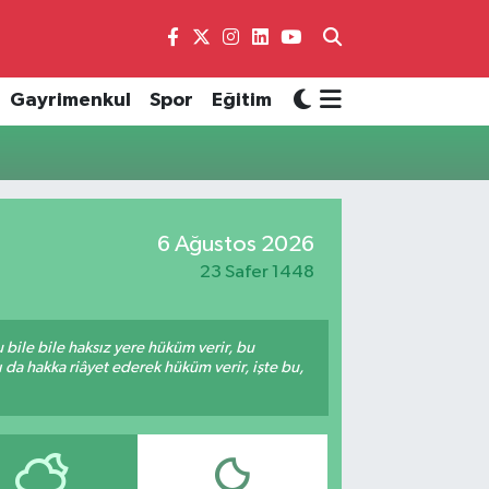
Gayrimenkul
Spor
Eğitim
6 Ağustos 2026
23 Safer 1448
bile bile haksız yere hüküm verir, bu
da hakka riâyet ederek hüküm verir, işte bu,