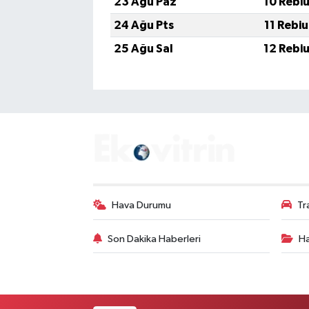
23 Ağu Paz
10 Rebi
24 Ağu Pts
11 Rebi
25 Ağu Sal
12 Rebi
Hava Durumu
Tr
Son Dakika Haberleri
Ha