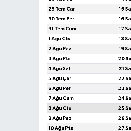
29 Tem Çar
15 S
30 Tem Per
16 S
31 Tem Cum
17 S
1 Ağu Cts
18 S
2 Ağu Paz
19 S
3 Ağu Pts
20 Sa
4 Ağu Sal
21 S
5 Ağu Çar
22 Sa
6 Ağu Per
23 Sa
7 Ağu Cum
24 Sa
8 Ağu Cts
25 Sa
9 Ağu Paz
26 Sa
10 Ağu Pts
27 Sa