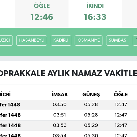
ÖĞLE
İKINDI
9
12:46
16:33
ÜZİÇİ
HASANBEYLİ
KADİRLİ
OSMANİYE
SUMBAS
OPRAKKALE AYLIK NAMAZ VAKITLE
İCRİ
İMSAK
GÜNEŞ
ÖĞLE
afer 1448
03:50
05:28
12:47
afer 1448
03:51
05:28
12:47
afer 1448
03:53
05:29
12:47
afer 1448
03:54
05:30
12:47