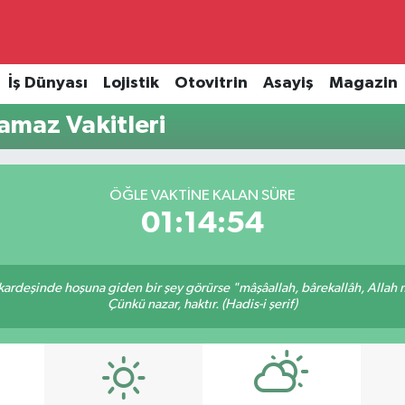
İş Dünyası
Lojistik
Otovitrin
Asayiş
Magazin
maz Vakitleri
ÖĞLE VAKTINE KALAN SÜRE
01:14:54
 kardeşinde hoşuna giden bir şey görürse "mâşâallah, bârekallâh, Allah 
Çünkü nazar, haktır. (Hadis-i şerif)