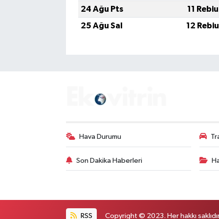
24 Ağu Pts
11 Rebi
25 Ağu Sal
12 Rebi
Hava Durumu
Tr
Son Dakika Haberleri
Ha
RSS
Copyright © 2023. Her hakkı saklıdır