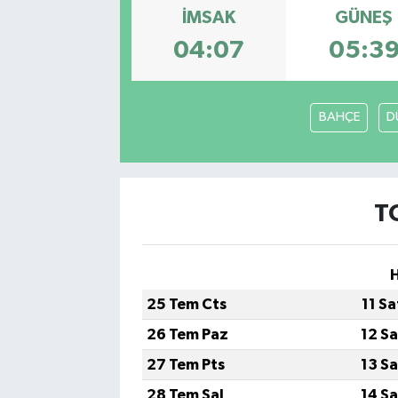
İMSAK
GÜNEŞ
Gayrimenkul
04:07
05:3
Spor
BAHÇE
D
Eğitim
T
H
25 Tem Cts
11 S
26 Tem Paz
12 S
27 Tem Pts
13 S
28 Tem Sal
14 S