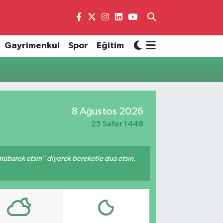
Gayrimenkul
Spor
Eğitim
8 Ağustos 2026
25 Safer 1448
mübarek etsin" diyerek bereketle dua etsin.