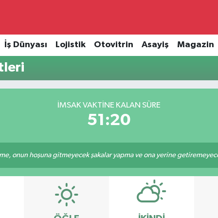
İş Dünyası
Lojistik
Otovitrin
Asayiş
Magazin
leri
İMSAK VAKTINE KALAN SÜRE
51:20
e, onun hoşuna gitmeyecek şakalar yapma ve ona yerine getiremeyeceği