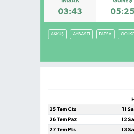
İMSAK
GÜNEŞ
03:43
05:2
Gayrimenkul
Spor
AKKUŞ
AYBASTI
FATSA
GÖLK
Eğitim
25 Tem Cts
11 S
26 Tem Paz
12 S
27 Tem Pts
13 S