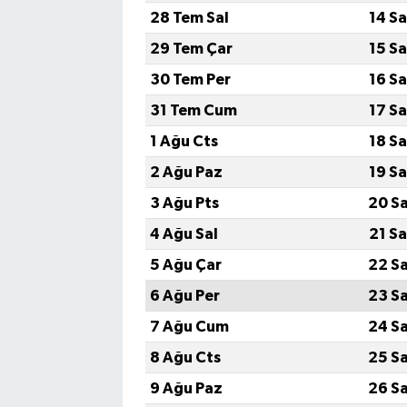
28 Tem Sal
14 S
29 Tem Çar
15 S
30 Tem Per
16 S
31 Tem Cum
17 S
1 Ağu Cts
18 S
2 Ağu Paz
19 S
3 Ağu Pts
20 S
4 Ağu Sal
21 S
5 Ağu Çar
22 S
6 Ağu Per
23 S
7 Ağu Cum
24 S
8 Ağu Cts
25 S
9 Ağu Paz
26 S