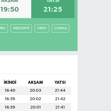
AKŞAM
YATSI
19:50
21:25
MRU
MESUDİYE
ORDU
ÇAMAŞ
İKINDI
AKŞAM
YATSI
16:40
20:03
21:44
16:39
20:02
21:42
16:39
20:01
21:41