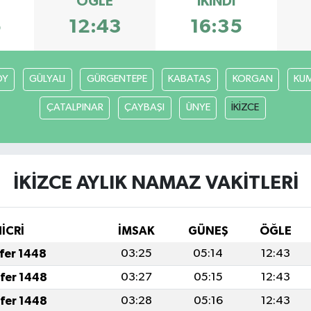
ÖĞLE
İKINDI
5
12:43
16:35
ÖY
GÜLYALI
GÜRGENTEPE
KABATAŞ
KORGAN
KU
ÇATALPINAR
ÇAYBAŞI
ÜNYE
İKİZCE
İKİZCE AYLIK NAMAZ VAKITLERI
HİCRİ
İMSAK
GÜNEŞ
ÖĞLE
afer 1448
03:25
05:14
12:43
afer 1448
03:27
05:15
12:43
afer 1448
03:28
05:16
12:43