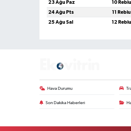
23 Ağu Paz
10 Rebi
24 Ağu Pts
11 Rebi
25 Ağu Sal
12 Rebi
Hava Durumu
Tr
Son Dakika Haberleri
Ha