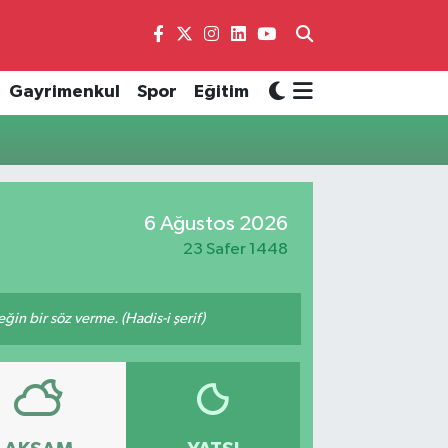
Gayrimenkul
Spor
Eğitim
6 Ağustos 2026
23 Safer 1448
n bir söz verme. (Hadis-i şerif)