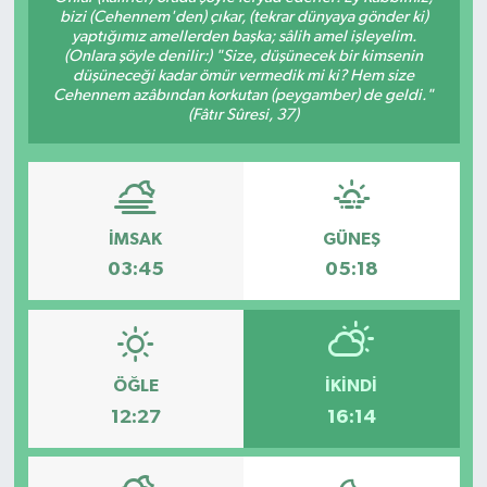
bizi (Cehennem'den) çıkar, (tekrar dünyaya gönder ki)
yaptığımız amellerden başka; sâlih amel işleyelim.
Gayrimenkul
(Onlara şöyle denilir:) "Size, düşünecek bir kimsenin
düşüneceği kadar ömür vermedik mi ki? Hem size
Spor
Cehennem azâbından korkutan (peygamber) de geldi."
(Fâtır Sûresi, 37)
Eğitim
İMSAK
GÜNEŞ
03:45
05:18
ÖĞLE
İKINDI
12:27
16:14