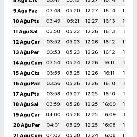
8 Ağu Cts
03:47
05:19
12:27
16:14
19:25
9 Ağu Paz
03:48
05:20
12:27
16:14
19:24
10 Ağu Pts
03:49
05:21
12:27
16:13
19:22
11 Ağu Sal
03:50
05:22
12:26
16:13
19:21
12 Ağu Çar
03:52
05:23
12:26
16:12
19:20
13 Ağu Per
03:53
05:23
12:26
16:12
19:19
14 Ağu Cum
03:54
05:24
12:26
16:11
19:18
15 Ağu Cts
03:55
05:25
12:26
16:11
19:17
16 Ağu Paz
03:56
05:26
12:26
16:10
19:15
17 Ağu Pts
03:58
05:27
12:25
16:10
19:14
18 Ağu Sal
03:59
05:28
12:25
16:09
19:13
19 Ağu Çar
04:00
05:28
12:25
16:09
19:11
20 Ağu Per
04:01
05:29
12:25
16:08
19:10
21 Ağu Cum
04:02
05:30
12:24
16:08
19:09