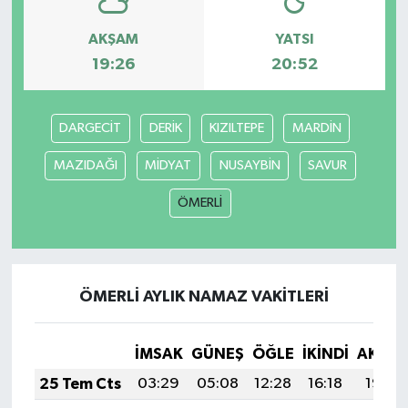
AKŞAM
YATSI
19:26
20:52
DARGECİT
DERİK
KIZILTEPE
MARDİN
MAZIDAĞI
MİDYAT
NUSAYBİN
SAVUR
ÖMERLİ
ÖMERLİ AYLIK NAMAZ VAKITLERI
İMSAK
GÜNEŞ
ÖĞLE
İKINDI
AKŞA
25 Tem Cts
03:29
05:08
12:28
16:18
19:38