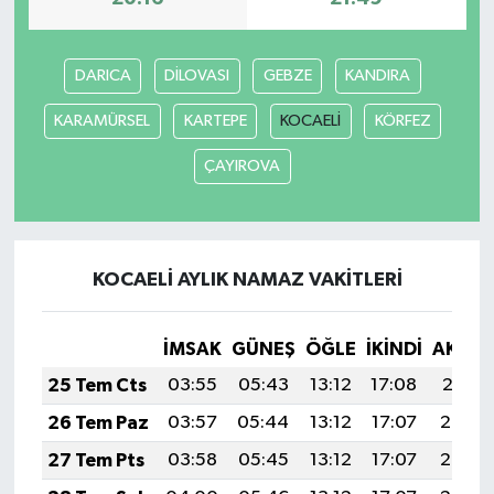
DARICA
DİLOVASI
GEBZE
KANDIRA
KARAMÜRSEL
KARTEPE
KOCAELİ
KÖRFEZ
ÇAYIROVA
KOCAELİ AYLIK NAMAZ VAKITLERI
İMSAK
GÜNEŞ
ÖĞLE
İKINDI
AKŞA
25 Tem Cts
03:55
05:43
13:12
17:08
20:31
26 Tem Paz
03:57
05:44
13:12
17:07
20:30
27 Tem Pts
03:58
05:45
13:12
17:07
20:29