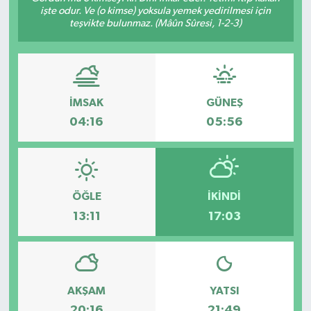
işte odur. Ve (o kimse) yoksula yemek yedirilmesi için
teşvikte bulunmaz. (Mâûn Sûresi, 1-2-3)
Gayrimenkul
Spor
Eğitim
İMSAK
GÜNEŞ
04:16
05:56
ÖĞLE
İKINDI
13:11
17:03
AKŞAM
YATSI
20:16
21:49