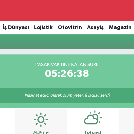
İş Dünyası
Lojistik
Otovitrin
Asayiş
Magazin
i
İMSAK VAKTINE KALAN SÜRE
05:26:38
Nasihat edici olarak ölüm yeter. (Hadis-i şerif)