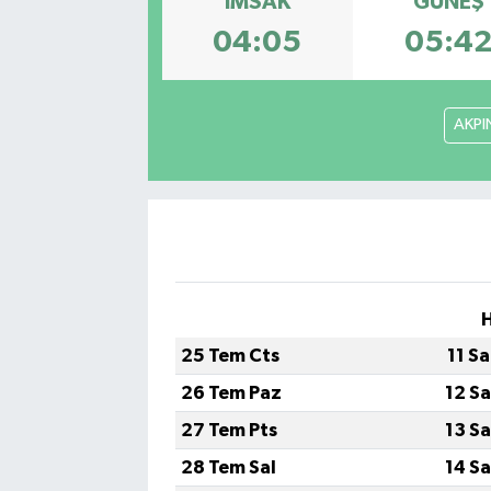
İMSAK
GÜNEŞ
04:05
05:4
Gayrimenkul
Spor
AKPI
Eğitim
25 Tem Cts
11 S
26 Tem Paz
12 S
27 Tem Pts
13 S
28 Tem Sal
14 S