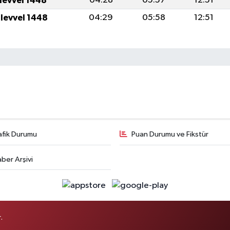
ulevvel 1448
04:28
05:57
12:51
ulevvel 1448
04:29
05:58
12:51
afik Durumu
Puan Durumu ve Fikstür
ber Arşivi
.