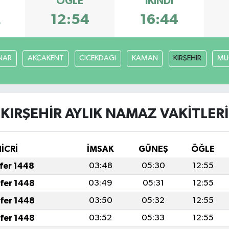
ÖĞLE
İKINDI
2
12:54
16:44
NAR
AKÇAKENT
CICEKDAGI
KAMAN
KIRŞEHİR
MU
KIRŞEHİR AYLIK NAMAZ VAKITLERI
HİCRİ
İMSAK
GÜNEŞ
ÖĞLE
afer 1448
03:48
05:30
12:55
afer 1448
03:49
05:31
12:55
afer 1448
03:50
05:32
12:55
afer 1448
03:52
05:33
12:55