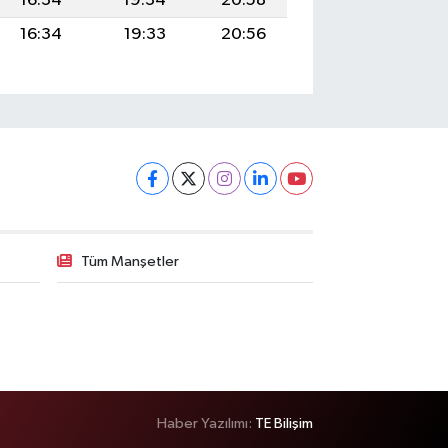
16:34
19:34
20:58
16:34
19:33
20:56
Tüm Manşetler
Haber Yazılımı:
TE Bilişim