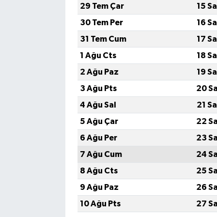
29 Tem Çar
15 S
30 Tem Per
16 S
31 Tem Cum
17 S
1 Ağu Cts
18 S
2 Ağu Paz
19 S
3 Ağu Pts
20 S
4 Ağu Sal
21 S
5 Ağu Çar
22 S
6 Ağu Per
23 S
7 Ağu Cum
24 S
8 Ağu Cts
25 S
9 Ağu Paz
26 S
10 Ağu Pts
27 S