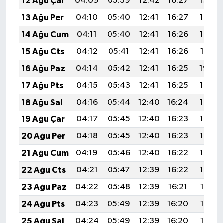
12 Ağu Çar
04:09
05:39
12:42
16:27
19:34
13 Ağu Per
04:10
05:40
12:41
16:27
19:33
14 Ağu Cum
04:11
05:40
12:41
16:26
19:32
15 Ağu Cts
04:12
05:41
12:41
16:26
19:31
16 Ağu Paz
04:14
05:42
12:41
16:25
19:30
17 Ağu Pts
04:15
05:43
12:41
16:25
19:28
18 Ağu Sal
04:16
05:44
12:40
16:24
19:27
19 Ağu Çar
04:17
05:45
12:40
16:23
19:26
20 Ağu Per
04:18
05:45
12:40
16:23
19:25
21 Ağu Cum
04:19
05:46
12:40
16:22
19:23
22 Ağu Cts
04:21
05:47
12:39
16:22
19:22
23 Ağu Paz
04:22
05:48
12:39
16:21
19:21
24 Ağu Pts
04:23
05:49
12:39
16:20
19:19
25 Ağu Sal
04:24
05:49
12:39
16:20
19:18