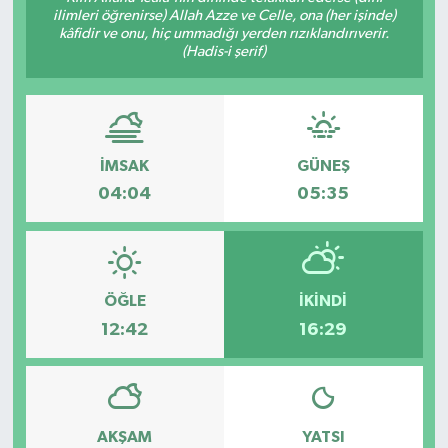
ilimleri öğrenirse) Allah Azze ve Celle, ona (her işinde)
kâfidir ve onu, hiç ummadığı yerden rızıklandırıverir.
Gayrimenkul
(Hadis-i şerif)
Spor
Eğitim
İMSAK
GÜNEŞ
04:04
05:35
ÖĞLE
İKINDI
12:42
16:29
AKŞAM
YATSI