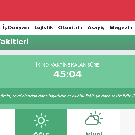
İş Dünyası
Lojistik
Otovitrin
Asayiş
Magazin
akitleri
İKINDI VAKTINE KALAN SÜRE
45:04
min, zayıf olandan daha hayırlıdır ve Allâhü Teâlâ'ya daha sevimlidir. (H