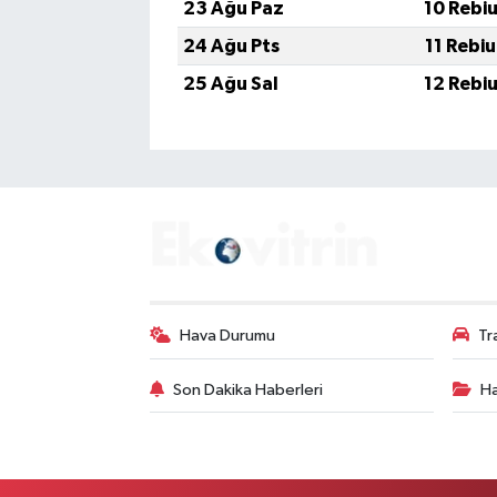
23 Ağu Paz
10 Rebi
24 Ağu Pts
11 Rebi
25 Ağu Sal
12 Rebi
Hava Durumu
Tr
Son Dakika Haberleri
Ha