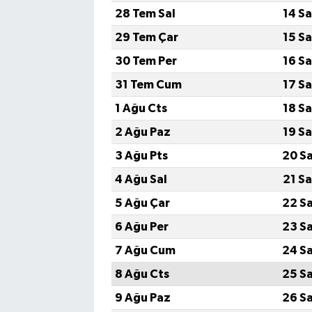
28 Tem Sal
14 S
29 Tem Çar
15 S
30 Tem Per
16 S
31 Tem Cum
17 S
1 Ağu Cts
18 S
2 Ağu Paz
19 S
3 Ağu Pts
20 S
4 Ağu Sal
21 S
5 Ağu Çar
22 S
6 Ağu Per
23 S
7 Ağu Cum
24 S
8 Ağu Cts
25 S
9 Ağu Paz
26 S