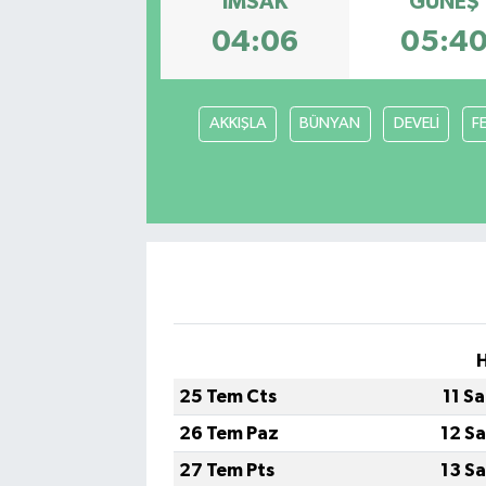
İMSAK
GÜNEŞ
04:06
05:4
Gayrimenkul
Spor
AKKIŞLA
BÜNYAN
DEVELİ
F
Eğitim
25 Tem Cts
11 S
26 Tem Paz
12 S
27 Tem Pts
13 S