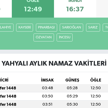
ÖĞLE
İKINDI
0
12:49
16:37
ELAHİYE
KAYSERİ
PINARBAŞI
SARIOĞLAN
SARIZ
T
ÖZVATAN
İNCESU
YAHYALI AYLIK NAMAZ VAKITLERI
HİCRİ
İMSAK
GÜNEŞ
ÖĞLE
afer 1448
03:48
05:28
12:50
afer 1448
03:50
05:29
12:50
afer 1448
03:51
05:30
12:50