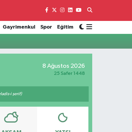
Gayrimenkul
Spor
Eğitim
8 Ağustos 2026
25 Safer 1448
adis-i şerif)