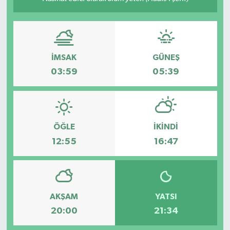
Gayrimenkul
Spor
İMSAK
GÜNEŞ
Eğitim
03:59
05:39
ÖĞLE
İKINDI
12:55
16:47
AKŞAM
YATSI
20:00
21:34