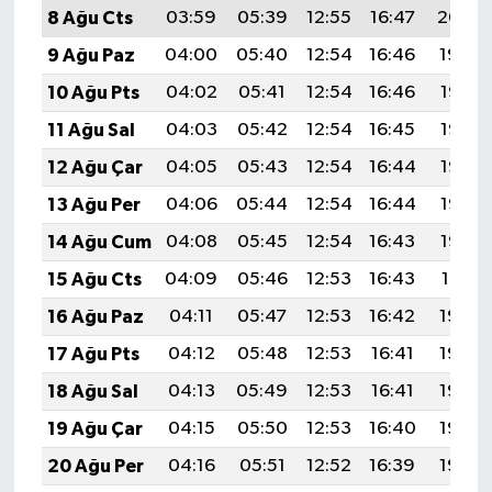
8 Ağu Cts
03:59
05:39
12:55
16:47
20:00
9 Ağu Paz
04:00
05:40
12:54
16:46
19:59
10 Ağu Pts
04:02
05:41
12:54
16:46
19:57
11 Ağu Sal
04:03
05:42
12:54
16:45
19:56
12 Ağu Çar
04:05
05:43
12:54
16:44
19:55
13 Ağu Per
04:06
05:44
12:54
16:44
19:53
14 Ağu Cum
04:08
05:45
12:54
16:43
19:52
15 Ağu Cts
04:09
05:46
12:53
16:43
19:51
16 Ağu Paz
04:11
05:47
12:53
16:42
19:49
17 Ağu Pts
04:12
05:48
12:53
16:41
19:48
18 Ağu Sal
04:13
05:49
12:53
16:41
19:46
19 Ağu Çar
04:15
05:50
12:53
16:40
19:45
20 Ağu Per
04:16
05:51
12:52
16:39
19:44