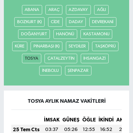
ABANA
ARAÇ
AZDAVAY
AĞLI
BOZKURT (K)
CİDE
DADAY
DEVREKANİ
DOĞANYURT
HANÖNÜ
KASTAMONU
KÜRE
PINARBAŞI (K)
SEYDİLER
TAŞKÖPRÜ
TOSYA
ÇATALZEYTİN
İHSANGAZİ
İNEBOLU
ŞENPAZAR
TOSYA AYLIK NAMAZ VAKITLERI
İMSAK
GÜNEŞ
ÖĞLE
İKINDI
AKŞA
25 Tem Cts
03:37
05:26
12:55
16:52
20:15