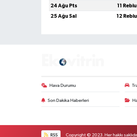
24 Ağu Pts
11 Rebi
25 Ağu Sal
12 Rebi
Hava Durumu
Tr
Son Dakika Haberleri
Ha
RSS
Copyright © 2023. Her hakkı saklıdır