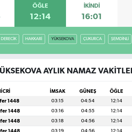
ÖĞLE
İKINDI
5
12:14
16:01
DERECİK
HAKKARİ
YÜKSEKOVA
ÇUKURCA
ŞEMDİNLİ
ÜKSEKOVA AYLIK NAMAZ VAKITLE
İCRİ
İMSAK
GÜNEŞ
ÖĞLE
afer 1448
03:15
04:54
12:14
afer 1448
03:16
04:55
12:14
afer 1448
03:18
04:56
12:14
afer 1448
03:19
04:56
12:14