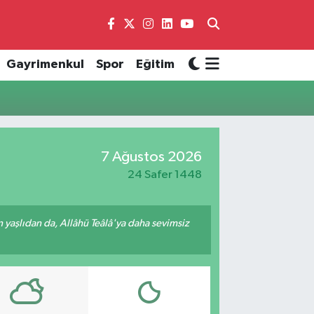
Gayrimenkul
Spor
Eğitim
7 Ağustos 2026
24 Safer 1448
yaşlıdan da, Allâhü Teâlâ'ya daha sevimsiz