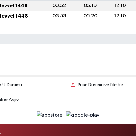
ulevvel 1448
03:52
05:19
12:10
ulevvel 1448
03:53
05:20
12:10
afik Durumu
Puan Durumu ve Fikstür
ber Arşivi
.