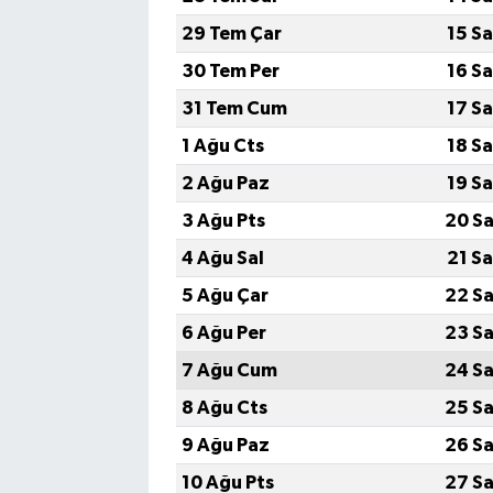
29 Tem Çar
15 S
30 Tem Per
16 S
31 Tem Cum
17 S
1 Ağu Cts
18 S
2 Ağu Paz
19 S
3 Ağu Pts
20 Sa
4 Ağu Sal
21 S
5 Ağu Çar
22 Sa
6 Ağu Per
23 Sa
7 Ağu Cum
24 Sa
8 Ağu Cts
25 Sa
9 Ağu Paz
26 Sa
10 Ağu Pts
27 Sa