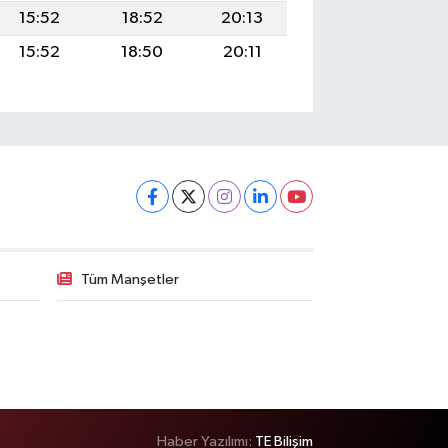
15:52
18:52
20:13
15:52
18:50
20:11
Tüm Manşetler
Haber Yazılımı:
TE Bilişim