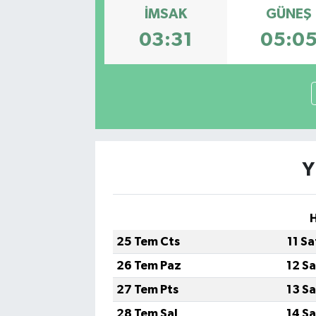
İMSAK
GÜNEŞ
Gayrimenkul
03:31
05:0
Spor
Eğitim
Y
H
25 Tem Cts
11 S
26 Tem Paz
12 S
27 Tem Pts
13 S
28 Tem Sal
14 S