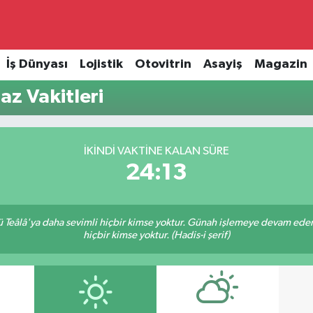
İş Dünyası
Lojistik
Otovitrin
Asayiş
Magazin
z Vakitleri
İKINDI VAKTINE KALAN SÜRE
24:13
Teâlâ'ya daha sevimli hiçbir kimse yoktur. Günah işlemeye devam eden 
hiçbir kimse yoktur. (Hadis-i şerif)