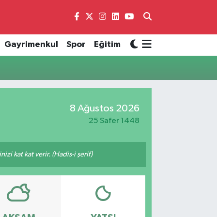
Gayrimenkul
Spor
Eğitim
8 Ağustos 2026
25 Safer 1448
i kat kat verir. (Hadis-i şerif)