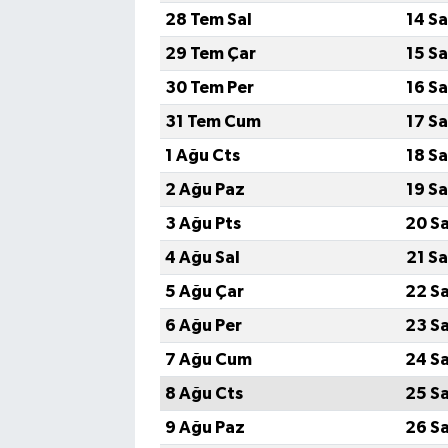
28 Tem Sal
14 S
29 Tem Çar
15 S
30 Tem Per
16 S
31 Tem Cum
17 S
1 Ağu Cts
18 S
2 Ağu Paz
19 S
3 Ağu Pts
20 S
4 Ağu Sal
21 S
5 Ağu Çar
22 S
6 Ağu Per
23 S
7 Ağu Cum
24 S
8 Ağu Cts
25 S
9 Ağu Paz
26 S