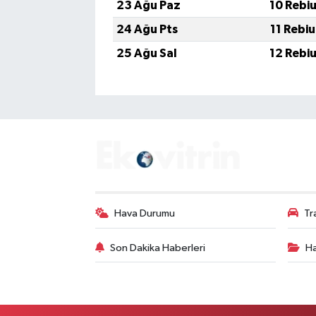
23 Ağu Paz
10 Rebi
24 Ağu Pts
11 Rebi
25 Ağu Sal
12 Rebi
Hava Durumu
Tr
Son Dakika Haberleri
Ha