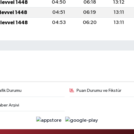
ulevvel 1448
04:50
06:18
13:12
ulevvel 1448
04:51
06:19
13:11
ulevvel 1448
04:53
06:20
13:11
afik Durumu
Puan Durumu ve Fikstür
ber Arşivi