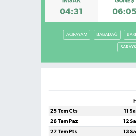
İMSAK
GÜNEŞ
04:31
06:0
Gayrimenkul
Spor
ACIPAYAM
BABADAĞ
BAK
Eğitim
SARAY
25 Tem Cts
11 S
26 Tem Paz
12 S
27 Tem Pts
13 S