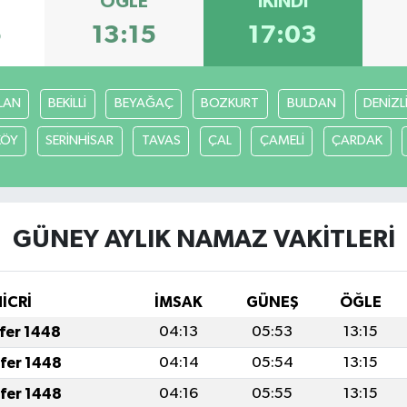
ÖĞLE
İKINDI
5
13:15
17:03
LAN
BEKİLLİ
BEYAĞAÇ
BOZKURT
BULDAN
DENİZL
KÖY
SERİNHİSAR
TAVAS
ÇAL
ÇAMELİ
ÇARDAK
GÜNEY AYLIK NAMAZ VAKITLERI
HİCRİ
İMSAK
GÜNEŞ
ÖĞLE
afer 1448
04:13
05:53
13:15
afer 1448
04:14
05:54
13:15
afer 1448
04:16
05:55
13:15