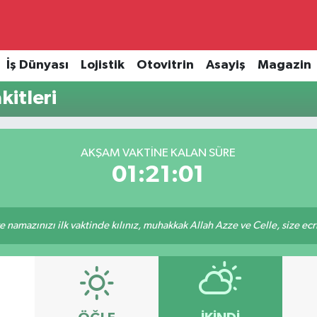
İş Dünyası
Lojistik
Otovitrin
Asayiş
Magazin
itleri
AKŞAM VAKTINE KALAN SÜRE
01:21:01
 namazınızı ilk vaktinde kılınız, muhakkak Allah Azze ve Celle, size ecriniz