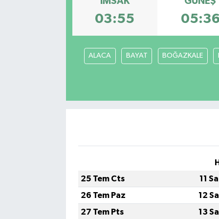
İMSAK
GÜNEŞ
03:55
05:3
Gayrimenkul
Spor
ALACA
BAYAT
BOĞAZKALE
Eğitim
25 Tem Cts
11 S
26 Tem Paz
12 S
27 Tem Pts
13 S