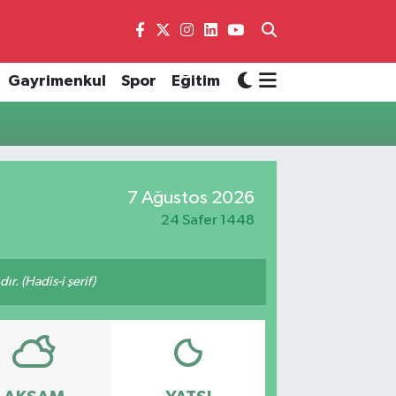
Gayrimenkul
Spor
Eğitim
7 Ağustos 2026
24 Safer 1448
ır. (Hadis-i şerif)