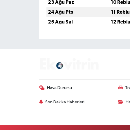
23 Ağu Paz
10 Rebi
24 Ağu Pts
11 Rebi
25 Ağu Sal
12 Rebi
Hava Durumu
Tr
Son Dakika Haberleri
Ha