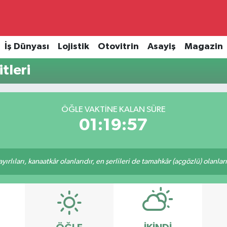
İş Dünyası
Lojistik
Otovitrin
Asayiş
Magazin
tleri
ÖĞLE VAKTINE KALAN SÜRE
01:19:57
rlıları, kanaatkâr olanlarıdır, en şerlileri de tamahkâr (açgözlü) olanlarıd