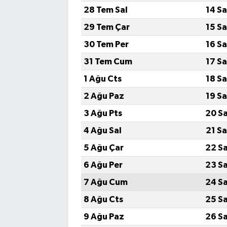
28 Tem Sal
14 S
29 Tem Çar
15 S
30 Tem Per
16 S
31 Tem Cum
17 S
1 Ağu Cts
18 S
2 Ağu Paz
19 S
3 Ağu Pts
20 S
4 Ağu Sal
21 S
5 Ağu Çar
22 S
6 Ağu Per
23 S
7 Ağu Cum
24 S
8 Ağu Cts
25 S
9 Ağu Paz
26 S