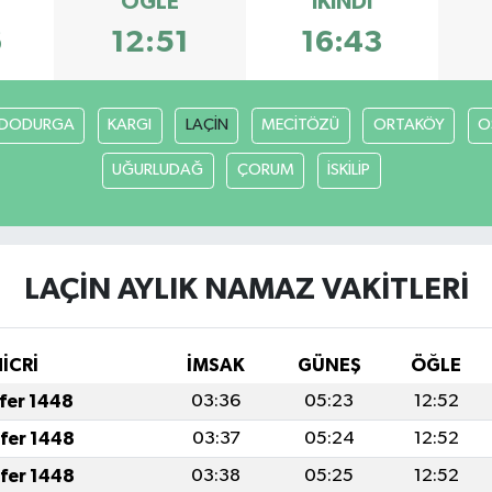
ÖĞLE
İKINDI
6
12:51
16:43
DODURGA
KARGI
LAÇİN
MECİTÖZÜ
ORTAKÖY
O
UĞURLUDAĞ
ÇORUM
İSKİLİP
LAÇİN AYLIK NAMAZ VAKITLERI
HİCRİ
İMSAK
GÜNEŞ
ÖĞLE
afer 1448
03:36
05:23
12:52
afer 1448
03:37
05:24
12:52
afer 1448
03:38
05:25
12:52