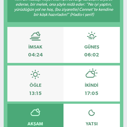
ederse, bir melek, ona şöyle nidâ eder: "Ne iyi yaptın,
yürüdüğün yol ne hoş, (bu ziyaretle) Cennet'te kendine
Gayrimenkul
bir köşk hazırladın!" (Hadis-i şerif)
Spor
Eğitim
İMSAK
GÜNEŞ
04:24
06:02
ÖĞLE
İKINDI
13:15
17:05
AKŞAM
YATSI