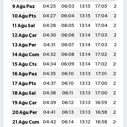
9 Ağu Paz
04:25
06:03
13:15
17:05
20:17
10 Ağu Pts
04:27
06:04
13:15
17:04
20:15
11 Ağu Sal
04:28
06:05
13:14
17:04
20:14
12 Ağu Çar
04:30
06:06
13:14
17:03
20:13
13 Ağu Per
04:31
06:07
13:14
17:03
20:11
14 Ağu Cum
04:32
06:08
13:14
17:02
20:10
15 Ağu Cts
04:34
06:09
13:14
17:02
20:09
16 Ağu Paz
04:35
06:10
13:13
17:01
20:07
17 Ağu Pts
04:37
06:10
13:13
17:00
20:06
18 Ağu Sal
04:38
06:11
13:13
17:00
20:05
19 Ağu Çar
04:39
06:12
13:13
16:59
20:03
20 Ağu Per
04:41
06:13
13:13
16:58
20:02
21 Ağu Cum
04:42
06:14
13:12
16:58
20:00