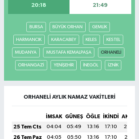
20:18
21:49
BURSA
BÜYÜK ORHAN
GEMLİK
HARMANCIK
KARACABEY
KELES
KESTEL
MUDANYA
MUSTAFA KEMALPAŞA
ORHANELİ
ORHANGAZİ
YENİŞEHİR
İNEGÖL
İZNİK
ORHANELİ AYLIK NAMAZ VAKITLERI
İMSAK
GÜNEŞ
ÖĞLE
İKINDI
AKŞA
25 Tem Cts
04:04
05:49
13:16
17:10
20:32
26 Tem Paz
04:05
05:50
13:16
17:10
20:31