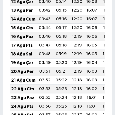
12 Ağu Çar
03:40
05:14
12:20
16:08
19:17
13 Ağu Per
03:42
05:15
12:20
16:07
19:15
14 Ağu Cum
03:43
05:16
12:20
16:07
19:14
15 Ağu Cts
03:44
05:17
12:20
16:06
19:13
16 Ağu Paz
03:46
05:18
12:19
16:06
19:11
17 Ağu Pts
03:47
05:18
12:19
16:05
19:10
18 Ağu Sal
03:48
05:19
12:19
16:05
19:09
19 Ağu Çar
03:49
05:20
12:19
16:04
19:07
20 Ağu Per
03:51
05:21
12:19
16:03
19:06
21 Ağu Cum
03:52
05:22
12:18
16:03
19:05
22 Ağu Cts
03:53
05:23
12:18
16:02
19:03
23 Ağu Paz
03:55
05:24
12:18
16:01
19:02
24 Ağu Pts
03:56
05:25
12:18
16:01
19:00