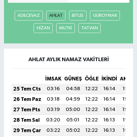
ADİLCEVAZ
AHLAT
BİTLİS
GÜROYMAK
HİZAN
MUTKİ
TATVAN
AHLAT AYLIK NAMAZ VAKITLERI
İMSAK
GÜNEŞ
ÖĞLE
İKINDI
AKŞA
25 Tem Cts
03:16
04:58
12:22
16:14
19:35
26 Tem Paz
03:18
04:59
12:22
16:14
19:34
27 Tem Pts
03:19
05:00
12:22
16:14
19:34
28 Tem Sal
03:20
05:01
12:22
16:13
19:33
29 Tem Çar
03:22
05:02
12:22
16:13
19:32