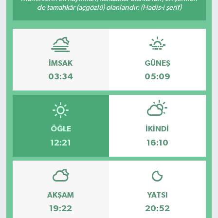
de tamahkâr (açgözlü) olanlarıdır. (Hadis-i şerif)
Gayrimenkul
Spor
İMSAK
GÜNEŞ
Eğitim
03:34
05:09
ÖĞLE
İKINDI
12:21
16:10
AKŞAM
YATSI
19:22
20:52