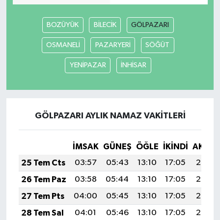
BOZÜYÜK
BİLECİK
GÖLPAZARI
OSMANELİ
PAZARYERİ
SÖĞÜT
YENİPAZAR
İNHİSAR
GÖLPAZARI AYLIK NAMAZ VAKITLERI
İMSAK
GÜNEŞ
ÖĞLE
İKINDI
AKŞA
25 Tem Cts
03:57
05:43
13:10
17:05
20:28
26 Tem Paz
03:58
05:44
13:10
17:05
20:27
27 Tem Pts
04:00
05:45
13:10
17:05
20:26
28 Tem Sal
04:01
05:46
13:10
17:05
20:25