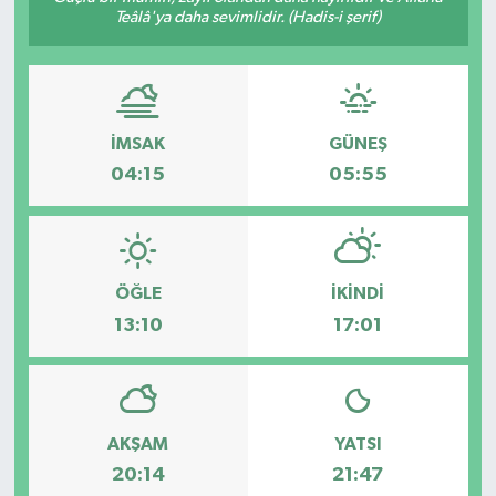
Teâlâ'ya daha sevimlidir. (Hadis-i şerif)
Gayrimenkul
Spor
İMSAK
GÜNEŞ
Eğitim
04:15
05:55
ÖĞLE
İKINDI
13:10
17:01
AKŞAM
YATSI
20:14
21:47