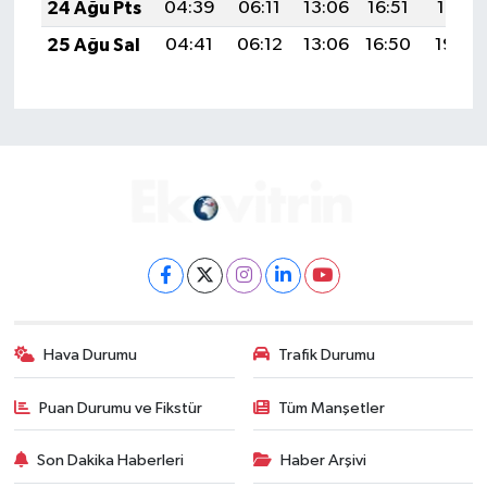
24 Ağu Pts
04:39
06:11
13:06
16:51
19:51
25 Ağu Sal
04:41
06:12
13:06
16:50
19:50
Hava Durumu
Trafik Durumu
Puan Durumu ve Fikstür
Tüm Manşetler
Son Dakika Haberleri
Haber Arşivi