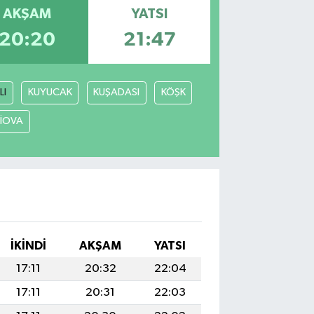
AKŞAM
YATSI
20:20
21:47
LI
KUYUCAK
KUŞADASI
KÖŞK
LİOVA
İKINDI
AKŞAM
YATSI
17:11
20:32
22:04
17:11
20:31
22:03