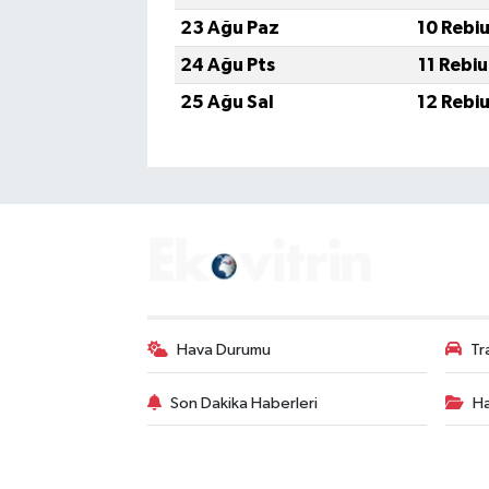
23 Ağu Paz
10 Rebi
24 Ağu Pts
11 Rebi
25 Ağu Sal
12 Rebi
Hava Durumu
Tr
Son Dakika Haberleri
Ha