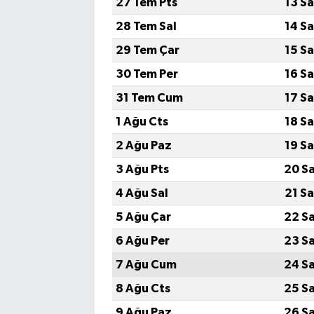
27 Tem Pts
13 S
28 Tem Sal
14 S
29 Tem Çar
15 S
30 Tem Per
16 S
31 Tem Cum
17 S
1 Ağu Cts
18 S
2 Ağu Paz
19 S
3 Ağu Pts
20 S
4 Ağu Sal
21 S
5 Ağu Çar
22 S
6 Ağu Per
23 S
7 Ağu Cum
24 S
8 Ağu Cts
25 S
9 Ağu Paz
26 S