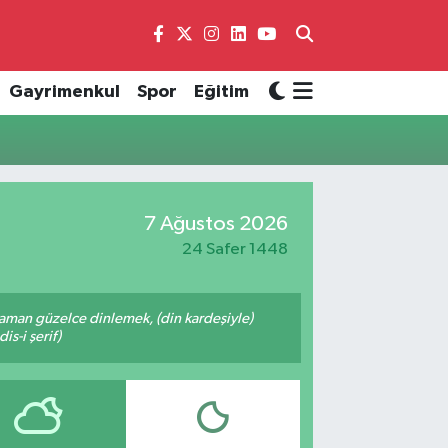
Gayrimenkul
Spor
Eğitim
7 Ağustos 2026
24 Safer 1448
zaman güzelce dinlemek, (din kardeşiyle)
s-i şerif)