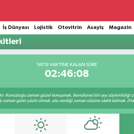
İş Dünyası
Lojistik
Otovitrin
Asayiş
Magazin
itleri
YATSI VAKTINE KALAN SÜRE
02:46:08
ır: Konuştuğu zaman güzel konuşmak, (kendisine) bir şey söylenildiği 
ığı zaman güler yüzlü olmak, söz verdiği zaman sözüne sâdık kalmak. (Hadi