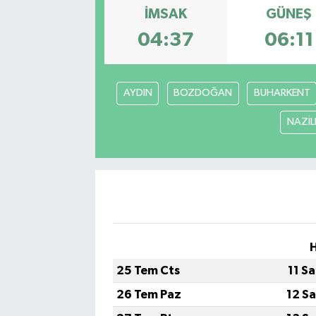
İMSAK
GÜNEŞ
Gayrimenkul
04:37
06:11
Spor
AYDIN
BOZDOĞAN
BUHARKENT
Eğitim
NAZİLL
25 Tem Cts
11 S
26 Tem Paz
12 S