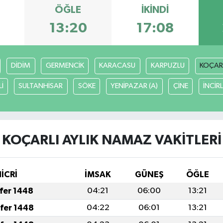
ÖĞLE
İKINDI
13:20
17:08
DİDİM
GERMENCİK
KARACASU
KARPUZLU
KOÇAR
İ
SULTANHİSAR
SÖKE
YENİPAZAR (A)
ÇİNE
İNCİR
KOÇARLI AYLIK NAMAZ VAKITLERI
HİCRİ
İMSAK
GÜNEŞ
ÖĞLE
afer 1448
04:21
06:00
13:21
afer 1448
04:22
06:01
13:21