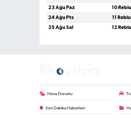
23 Ağu Paz
10 Rebi
24 Ağu Pts
11 Rebi
25 Ağu Sal
12 Rebi
Hava Durumu
Tr
Son Dakika Haberleri
Ha