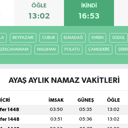
ÖĞLE
İKINDI
7
13:02
16:53
LA
BEYPAZARI
CUBUK
ELMADAĞ
EVREN
GÜDÜL
KIZILCAHAMAM
NALLIHAN
POLATLI
ÇAMLIDERE
ŞERE
AYAŞ AYLIK NAMAZ VAKITLERI
HİCRİ
İMSAK
GÜNEŞ
ÖĞLE
afer 1448
03:50
05:35
13:02
afer 1448
03:51
05:36
13:02