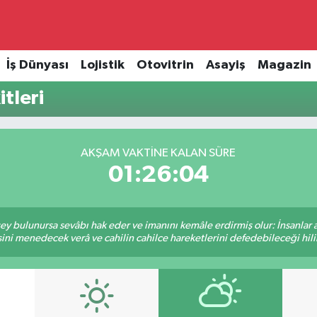
İş Dünyası
Lojistik
Otovitrin
Asayiş
Magazin
tleri
AKŞAM VAKTINE KALAN SÜRE
01:26:04
 şey bulunursa sevâbı hak eder ve imanını kemâle erdirmiş olur: İnsanlar 
ini menedecek verâ ve cahilin cahilce hareketlerini defedebileceği hili