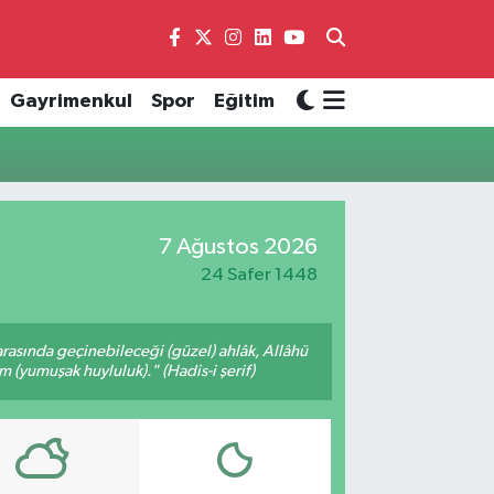
Gayrimenkul
Spor
Eğitim
7 Ağustos 2026
24 Safer 1448
arasında geçinebileceği (güzel) ahlâk, Allâhü
m (yumuşak huyluluk)." (Hadis-i şerif)