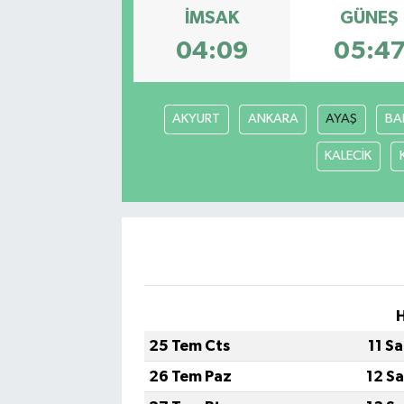
İMSAK
GÜNEŞ
Gayrimenkul
04:09
05:4
Spor
AKYURT
ANKARA
AYAŞ
BA
Eğitim
KALECİK
25 Tem Cts
11 S
26 Tem Paz
12 S