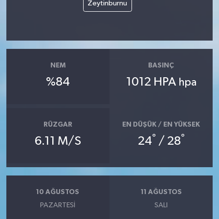
Zeytinburnu
NEM
BASINÇ
%84
1012 HPA
hpa
RÜZGAR
EN DÜŞÜK / EN YÜKSEK
°
°
6.11 M/S
24
/ 28
10 AĞUSTOS
11 AĞUSTOS
PAZARTESI
SALI