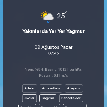
Gayrimenkul
°
25
Spor
Yakınlarda Yer Yer Yağmur
Eğitim
09 Ağustos Pazar
07:45
Nem: %84, Basınç: 1012 hpa hPa,
Rüzgar: 6.11 m/s
Adalar
Arnavutköy
Ataşehir
Avcılar
Bağcılar
Bahçelievler