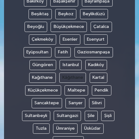
Bakırköy
Başakşehir
Bayrampaşa
Beşiktaş
Beykoz
Beylikdüzü
Beyoğlu
Büyükçekmece
Çatalca
Çekmeköy
Esenler
Esenyurt
Eyüpsultan
Fatih
Gaziosmanpaşa
Güngören
Istanbul
Kadıköy
Kağıthane
Kâğıthane
Kartal
Küçükçekmece
Maltepe
Pendik
Sancaktepe
Sarıyer
Silivri
Sultanbeyli
Sultangazi
Şile
Şişli
Tuzla
Ümraniye
Üsküdar