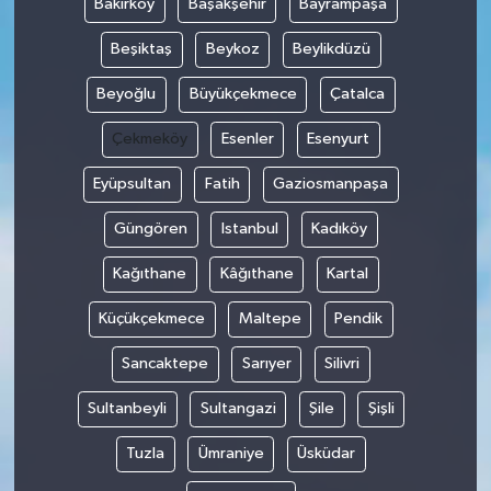
Bakırköy
Başakşehir
Bayrampaşa
Beşiktaş
Beykoz
Beylikdüzü
Beyoğlu
Büyükçekmece
Çatalca
Çekmeköy
Esenler
Esenyurt
Eyüpsultan
Fatih
Gaziosmanpaşa
Güngören
Istanbul
Kadıköy
Kağıthane
Kâğıthane
Kartal
Küçükçekmece
Maltepe
Pendik
Sancaktepe
Sarıyer
Silivri
Sultanbeyli
Sultangazi
Şile
Şişli
Tuzla
Ümraniye
Üsküdar