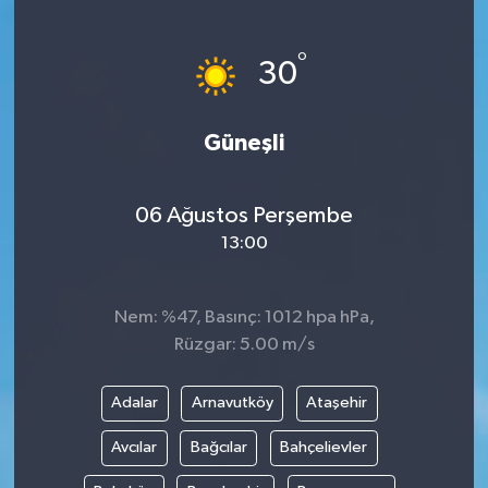
Gayrimenkul
°
30
Spor
Güneşli
Eğitim
06 Ağustos Perşembe
13:00
Nem: %47, Basınç: 1012 hpa hPa,
Rüzgar: 5.00 m/s
Adalar
Arnavutköy
Ataşehir
Avcılar
Bağcılar
Bahçelievler