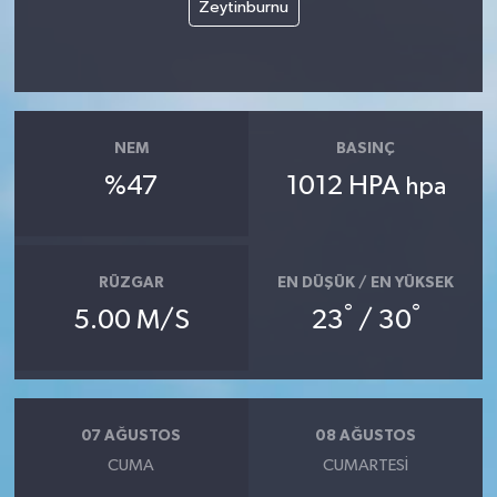
Zeytinburnu
NEM
BASINÇ
%47
1012 HPA
hpa
RÜZGAR
EN DÜŞÜK / EN YÜKSEK
°
°
5.00 M/S
23
/ 30
07 AĞUSTOS
08 AĞUSTOS
CUMA
CUMARTESI