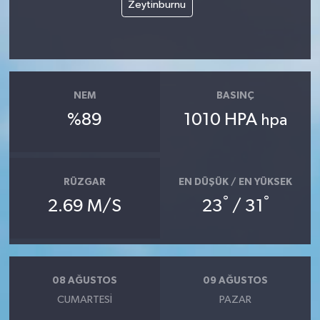
Zeytinburnu
NEM
BASINÇ
%89
1010 HPA
hpa
RÜZGAR
EN DÜŞÜK / EN YÜKSEK
°
°
2.69 M/S
23
/ 31
08 AĞUSTOS
09 AĞUSTOS
CUMARTESI
PAZAR