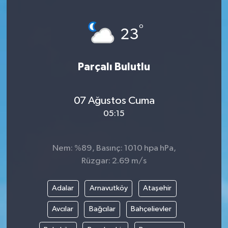
Gayrimenkul
°
23
Spor
Parçalı Bulutlu
Eğitim
07 Ağustos Cuma
05:15
Nem: %89, Basınç: 1010 hpa hPa,
Rüzgar: 2.69 m/s
Adalar
Arnavutköy
Ataşehir
Avcılar
Bağcılar
Bahçelievler