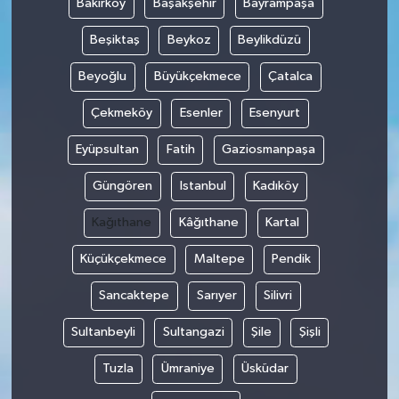
Bakırköy
Başakşehir
Bayrampaşa
Beşiktaş
Beykoz
Beylikdüzü
Beyoğlu
Büyükçekmece
Çatalca
Çekmeköy
Esenler
Esenyurt
Eyüpsultan
Fatih
Gaziosmanpaşa
Güngören
Istanbul
Kadıköy
Kağıthane
Kâğıthane
Kartal
Küçükçekmece
Maltepe
Pendik
Sancaktepe
Sarıyer
Silivri
Sultanbeyli
Sultangazi
Şile
Şişli
Tuzla
Ümraniye
Üsküdar