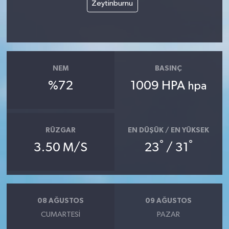
Zeytinburnu
NEM
BASINÇ
%72
1009 HPA
hpa
RÜZGAR
EN DÜŞÜK / EN YÜKSEK
°
°
3.50 M/S
23
/ 31
08 AĞUSTOS
09 AĞUSTOS
CUMARTESI
PAZAR