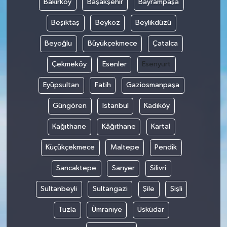
Bakırköy
Başakşehir
Bayrampaşa
Beşiktaş
Beykoz
Beylikdüzü
Beyoğlu
Büyükçekmece
Çatalca
Çekmeköy
Esenler
Esenyurt
Eyüpsultan
Fatih
Gaziosmanpaşa
Güngören
Istanbul
Kadıköy
Kağıthane
Kâğıthane
Kartal
Küçükçekmece
Maltepe
Pendik
Sancaktepe
Sarıyer
Silivri
Sultanbeyli
Sultangazi
Şile
Şişli
Tuzla
Ümraniye
Üsküdar