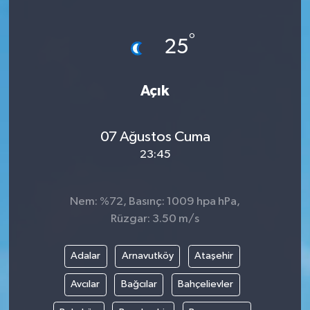
Gayrimenkul
°
25
Spor
Açık
Eğitim
07 Ağustos Cuma
23:45
Nem: %72, Basınç: 1009 hpa hPa,
Rüzgar: 3.50 m/s
Adalar
Arnavutköy
Ataşehir
Avcılar
Bağcılar
Bahçelievler