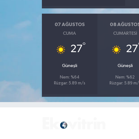
07 AĞUSTOS
08 AĞUSTO
CUMA
CUMARTESI
°
27
27
Güneşli
Güneşli
Nem: %64
Nem: %62
Rüzgar: 5.89 m/s
Rüzgar: 5.89 m/