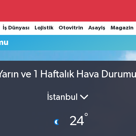
İş Dünyası
Lojistik
Otovitrin
Asayiş
Magazin
mu
arın ve 1 Haftalık Hava Durum
İstanbul
°
24