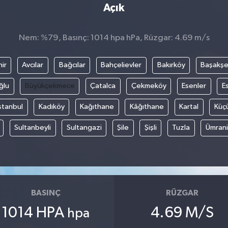
Açık
Nem: %79, Basınç: 1014 hpa hPa, Rüzgar: 4.69 m/s
ir
Avcılar
Bağcılar
Bahçelievler
Bakırköy
Başakşe
ğlu
Büyükçekmece
Çatalca
Çekmeköy
Esenler
E
stanbul
Kadıköy
Kağıthane
Kâğıthane
Kartal
Küç
Sultanbeyli
Sultangazi
Şile
Şişli
Tuzla
Ümran
BASINÇ
RÜZGAR
1014 HPA
4.69 M/S
hpa