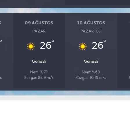
S
09 AĞUSTOS
10 AĞUSTOS
PAZAR
PAZARTESI
°
°
°
26
26
Güneşli
Güneşli
Nem: %71
Nem: %60
s
Rüzgar: 8.69 m/s
Rüzgar: 10.19 m/s