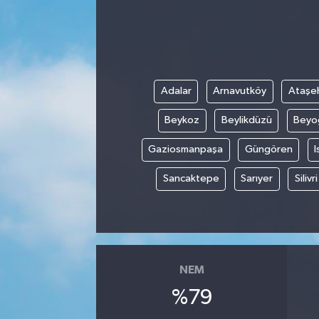
Gayrimenkul
Spor
Adalar
Arnavutköy
Ataşeh
Eğitim
Beykoz
Beylikdüzü
Beyo
Gaziosmanpaşa
Güngören
I
Sancaktepe
Sarıyer
Silivri
NEM
%79