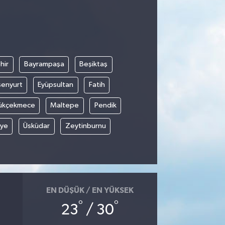
hir
Bayrampaşa
Beşiktaş
senyurt
Eyüpsultan
Fatih
ükçekmece
Maltepe
Pendik
iye
Üsküdar
Zeytinburnu
EN DÜŞÜK / EN YÜKSEK
°
°
23
/ 30