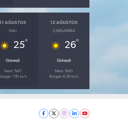
11 AĞUSTOS
12 AĞUSTOS
SALI
ÇARŞAMBA
°
°
25
26
Güneşli
Güneşli
Nem: %61
Nem: %60
Rüzgar: 7.81 m/s
Rüzgar: 8.39 m/s