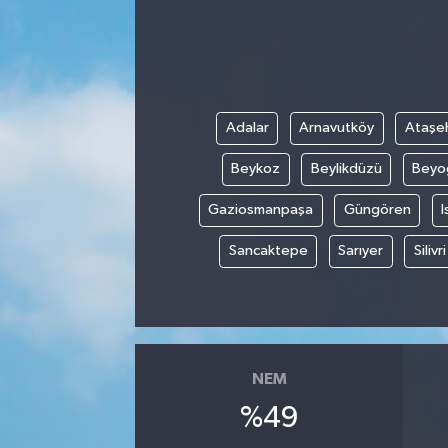
Gayrimenkul
Spor
Adalar
Arnavutköy
Ataşeh
Eğitim
Beykoz
Beylikdüzü
Beyo
Gaziosmanpaşa
Güngören
I
Sancaktepe
Sarıyer
Silivri
NEM
%49