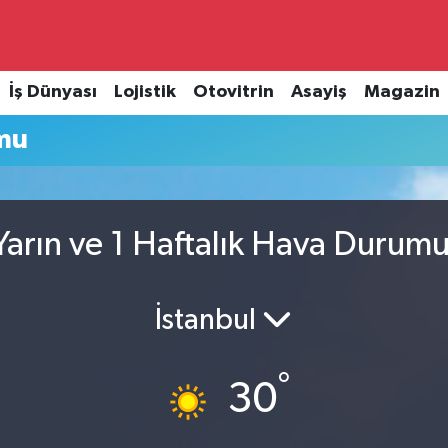
İş Dünyası
Lojistik
Otovitrin
Asayiş
Magazin
mu
arın ve 1 Haftalık Hava Durum
İstanbul
°
30