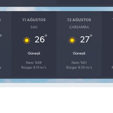
S
11 AĞUSTOS
12 AĞUSTOS
SALI
ÇARŞAMBA
°
°
°
26
27
Güneşli
Güneşli
Nem: %68
Nem: %61
s
Rüzgar: 8.19 m/s
Rüzgar: 8.50 m/s