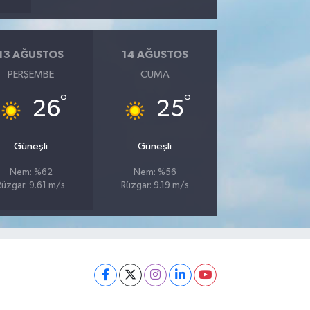
13 AĞUSTOS
14 AĞUSTOS
PERŞEMBE
CUMA
°
°
26
25
Güneşli
Güneşli
Nem: %62
Nem: %56
Rüzgar: 9.61 m/s
Rüzgar: 9.19 m/s