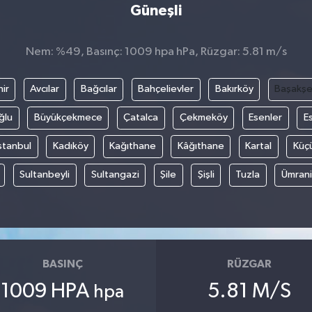
Güneşli
Nem: %49, Basınç: 1009 hpa hPa, Rüzgar: 5.81 m/s
ir
Avcılar
Bağcılar
Bahçelievler
Bakırköy
Başakşe
ğlu
Büyükçekmece
Çatalca
Çekmeköy
Esenler
E
stanbul
Kadıköy
Kağıthane
Kâğıthane
Kartal
Küç
Sultanbeyli
Sultangazi
Şile
Şişli
Tuzla
Ümran
BASINÇ
RÜZGAR
1009 HPA
5.81 M/S
hpa