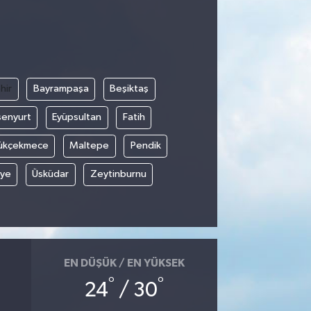
hir
Bayrampaşa
Beşiktaş
senyurt
Eyüpsultan
Fatih
ükçekmece
Maltepe
Pendik
iye
Üsküdar
Zeytinburnu
EN DÜŞÜK / EN YÜKSEK
°
°
24
/ 30