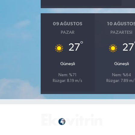
09 AĞUSTOS
10 AĞUSTO
PAZAR
PAZARTESI
°
27
27
Güneşli
Güneşli
Nem: %71
Nem: %64
Rüzgar: 8.19 m/s
Rüzgar: 7.89 m/